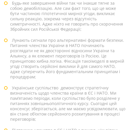
Будь-яке завершення війни так чи інакше тягне за
собою демобілізацію. Але сам факт того, що це може
бути частиною гіпотетичної мирної угоди, викликає
сильну реакцію, зокрема через відсутність
симетричності. Адже ніхто не говорить про скорочення
Збройних сил Російської Федерації;
Лунають сигнали про альтернативні формати безпеки.
Питання членства України в НАТО починають
розглядати не як двосторонні відносини України та
Альянсу, а як елемент переговорів із Росією. Це
принципово хибна логіка. Фіксація такоїмоделі в мирній
угоді створить серйозні виклики й для самого НАТО,
адже суперечить його фундаментальним принципам і
процедурам;
Українське суспільство демонструє стратегічну
визначеність щодо членства країни в ЄС і НАТО. Ми
пам’ятаємо періоди, коли суспільство було розділене у
питаннях зовнішньополітичного курсу. Сьогодні цей
консенсус зберігається, але ми маємо усвідомлювати, що
він стане об’єктом серйозного розхитування в процесі
переговорів
;