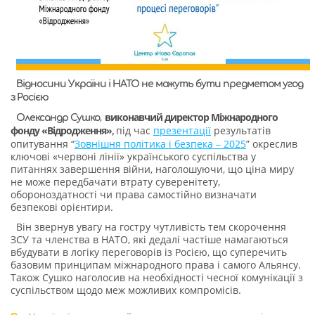
Відносини України і НАТО не можуть бути предметом угод
з Росією
,
виконавчий директор Міжнародного
Олександр Сушко
фонду «Відродження»
під час
презентації
результатів
,
опитування “
Зовнішня політика і безпека – 2025
” окреслив
ключові «червоні лінії» українського суспільства у
питаннях завершення війни, наголошуючи, що ціна миру
не може передбачати втрату суверенітету,
обороноздатності чи права самостійно визначати
безпекові орієнтири.
Він звернув увагу на гостру чутливість тем скорочення
ЗСУ та членства в НАТО, які дедалі частіше намагаються
вбудувати в логіку переговорів із Росією, що суперечить
базовим принципам міжнародного права і самого Альянсу.
Також Сушко наголосив на необхідності чесної комунікації з
суспільством щодо меж можливих компромісів.