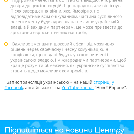
Підтримка членства в ЄС і НАТО є вищою, ніж рівень
довіри до цих інституцій. І це парадокс, але він існує.
Після завершення війни, яке, ймовірно, не
відповідатиме всім очікуванням, частина суспільного
ресентименту буде адресована не лише українській
владі, а й західним партнерам. Це може призвести до
зростання євроскептичних настроїв;
Важливо зменшити шоковий ефект від можливих
рішень через своєчасну і чесну комунікацію. Я
сподіваюся, що ці дані будуть уважно вивчені і
українською владою, і міжнародними партнерами, щоб
краще розуміти обмеження, які українське суспільство
ставить щодо можливих компромісів.
Запис трансляції українською – на нашій
сторінці у
Facebook
, англійською – на
YouTube каналі
“Нової Європи”.
Підпишіться на новини Центру