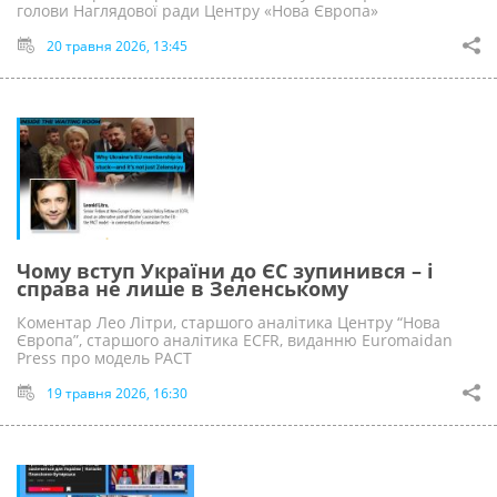
голови Наглядової ради Центру «Нова Європа»
20 травня 2026, 13:45
Чому вступ України до ЄС зупинився – і
справа не лише в Зеленському
Коментар Лео Літри, старшого аналітика Центру “Нова
Європа”, старшого аналітика ECFR, виданню Euromaidan
Press про модель PACT
19 травня 2026, 16:30