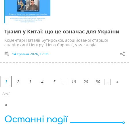
Трамп у Китаї: що це означає для України
Коментарі Наталії Бутирської, асоційованої старшої
аналітикині Центру “Нова Європа”, у масмедіа
14 травня 2026, 17:05
1
2
3
4
5
10
20
30
»
...
...
Last
»
Останні події