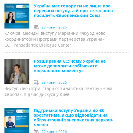
Україна має говорити не лише про
переваги вступу, а й про те, як вона
посилить Європейський Союз
28 липня 2026
Ключові месиджі виступу Маріанни Фахурдінової,
координаторки Програми партнерства Україна–
ЄС, Transatlantic Dialogue Center
Розширення ЄС: чому Україна не
може дозволити собі чекати
«ідеального моменту»
23 липня 2026
Виступ Лео Літри, старшого аналітика Центру «Нова
Європа», під час дискусії у Києві
Підтримка вступу України до ЄС
зростатиме, якщо відповідати на
обґрунтовані занепокоєння держав-
членів
22 липня 2026