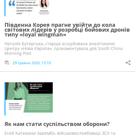
Південна Корея прагне увійти до кола
світових лідерів у розробці бойових дронів
типу «loyal wingman»
Наталія Бутирська, старша асоційована аналітикиня
Центру «Нова Європа», прокоментувала для South China
Morning Post
29 травня 2026, 15:10
Як нам стати суспільством оборони?
Есей Катерини Зарембо, військовослужбовиці ЗСУ та