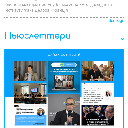
Ключові месиджі виступу Бенжамена Куто, дослідника
Інституту Жака Делора, Франція
Всі події
Ньюслеттери