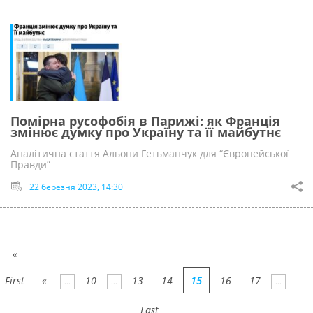
Помірна русофобія в Парижі: як Франція
змінює думку про Україну та її майбутнє
Аналітична стаття Альони Гетьманчук для “Європейської
Правди”
22 березня 2023, 14:30
«
First
«
10
13
14
15
16
17
...
...
...
Last