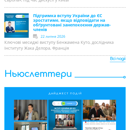
Підтримка вступу України до ЄС
зростатиме, якщо відповідати на
обґрунтовані занепокоєння держав-
членів
22 липня 2026
Ключові месиджі виступу Бенжамена Куто, дослідника
Інституту Жака Делора, Франція
Всі події
Ньюслеттери