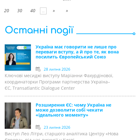
20
30
40
»
»
...
Останні події
Україна має говорити не лише про
переваги вступу, а й про те, як вона
посилить Європейський Союз
28 липня 2026
Ключові месиджі виступу Маріанни Фахурдінової,
координаторки Програми партнерства Україна–
ЄС, Transatlantic Dialogue Center
Розширення ЄС: чому Україна не
може дозволити собі чекати
«ідеального моменту»
23 липня 2026
Виступ Лео Літри, старшого аналітика Центру «Нова
Європа», під час дискусії у Києві