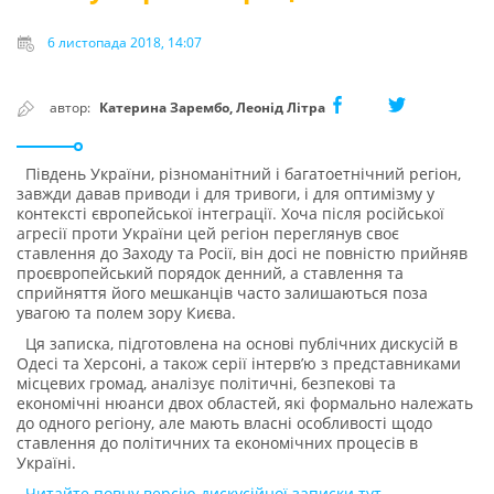
6 листопада 2018, 14:07
автор:
Катерина Зарембо, Леонід Літра
Південь України, різноманітний і багатоетнічний регіон,
завжди давав приводи і для тривоги, і для оптимізму у
контексті європейської інтеграції. Хоча після російської
агресії проти України цей регіон переглянув своє
ставлення до Заходу та Росії, він досі не повністю прийняв
проєвропейський порядок денний, а ставлення та
сприйняття його мешканців часто залишаються поза
увагою та полем зору Києва.
Ця записка, підготовлена на основі публічних дискусій в
Одесі та Херсоні, а також серії інтерв’ю з представниками
місцевих громад, аналізує політичні, безпекові та
економічні нюанси двох областей, які формально належать
до одного регіону, але мають власні особливості щодо
ставлення до політичних та економічних процесів в
Україні.
Читайте повну версію дискусійної записки тут