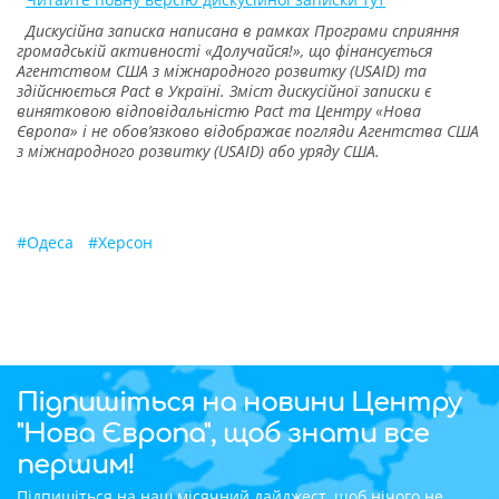
Дискусійна записка написана в рамках Програми сприяння
громадській активності «Долучайся!», що фінансується
Агентством США з міжнародного розвитку (USAID) та
здійснюється Pact в Україні. Зміст дискусійної записки є
винятковою відповідальністю Pact та Центру «Нова
Європа» i не обов’язково відображає погляди Агентства США
з міжнародного розвитку (USAID) або уряду США.
#
Одеса
#
Херсон
Підпишіться на новини Центру
"Нова Європа", щоб знати все
першим!
Підпишіться на наш місячний дайджест, щоб нічого не