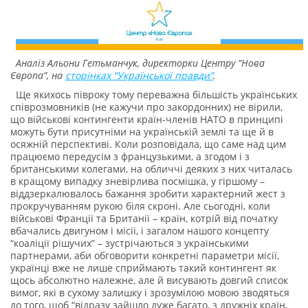
Аналіз Альони Гетьманчук, директорки Центру “Нова
Європа”, на
сторінках “Української правди”
.
Ще якихось півроку тому переважна більшість українських
співрозмовників (не кажучи про закордонних) не вірили,
що військові контингенти країн-членів НАТО в принципі
можуть бути присутніми на українській землі та ще й в
осяжній перспективі. Коли розповідала, що саме над цим
працюємо передусім з французькими, а згодом і з
британськими колегами, на обличчі деяких з них читалась
в кращому випадку зневірлива посмішка, у гіршому –
віддзеркалювалось бажання зробити характерний жест з
прокручуванням рукою біля скроні. Але сьогодні, коли
військові Франції та Британії – країн, котрій від початку
вбачались двигуном і місії, і загалом нашого концепту
“коаліції рішучих” – зустрічаються з українськими
партнерами, аби обговорити конкретні параметри місії,
українці вже не лише сприймають такий контингент як
щось абсолютно належне, але й висувають довгий список
вимог, які в сухому залишку і зрозумілою мовою зводяться
до того, щоб “відразу зайшло дуже багато, з дружніх країн,