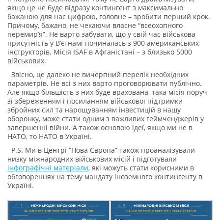
якщо це не буде відразу контингент з максимально
бажаною для нас цифрою, головне – зробити перший крок.
Причому, бажано, не чекаючи власне “всеохопного
перемирʼя”. Не варто забувати, що у свій час військова
присутність у Вʼєтнамі починалась з 900 американських
інструкторів. Місія ISAF в Афганістані – з близько 5000
військових.
Звісно, це далеко не вичерпний перелік необхідних
параметрів. Не всі з них варто проговорювати публічно.
Але якщо більшість з них буде врахована, така місія поруч
зі збереженням і посиланням військової підтримки
збройних сил та нарощуванням інвестицій в нашу
оборонку, може стати одним з важливих геймченджерів у
завершенні війни. А також основою ідеї, якщо ми не в
НАТО, то НАТО в Україні.
P.S. Ми в Центрі “Нова Європа” також проаналізували
низку міжнародних військових місій і підготували
інфографічні матеріали
, які можуть стати корисними в
обговореннях на тему мандату іноземного контингенту в
Україні.