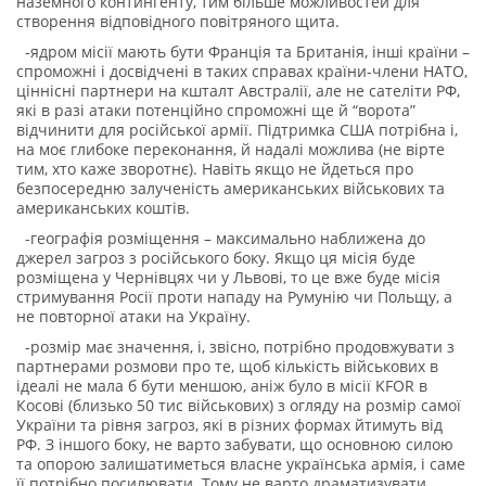
наземного контингенту, тим більше можливостей для
створення відповідного повітряного щита.
-ядром місії мають бути Франція та Британія, інші країни –
спроможні і досвідчені в таких справах країни-члени НАТО,
ціннісні партнери на кшталт Австралії, але не сателіти РФ,
які в разі атаки потенційно спроможні ще й “ворота”
відчинити для російської армії. Підтримка США потрібна і,
на моє глибоке переконання, й надалі можлива (не вірте
тим, хто каже зворотнє). Навіть якщо не йдеться про
безпосередню залученість американських військових та
американських коштів.
-географія розміщення – максимально наближена до
джерел загроз з російського боку. Якщо ця місія буде
розміщена у Чернівцях чи у Львові, то це вже буде місія
стримування Росії проти нападу на Румунію чи Польщу, а
не повторної атаки на Україну.
-розмір має значення, і, звісно, потрібно продовжувати з
партнерами розмови про те, щоб кількість військових в
ідеалі не мала б бути меншою, аніж було в місії KFOR в
Косові (близько 50 тис військових) з огляду на розмір самої
України та рівня загроз, які в різних формах йтимуть від
РФ. З іншого боку, не варто забувати, що основною силою
та опорою залишатиметься власне українська армія, і саме
її потрібно посилювати. Тому не варто драматизувати,