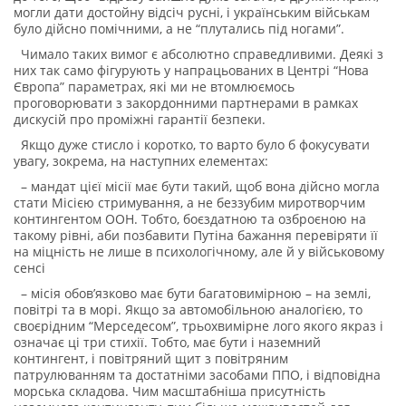
могли дати достойну відсіч русні, і українським військам
було дійсно помічними, а не “плутались під ногами”.
Чимало таких вимог є абсолютно справедливими. Деякі з
них так само фігурують у напрацьованих в Центрі “Нова
Європа” параметрах, які ми не втомлюємось
проговорювати з закордонними партнерами в рамках
дискусій про проміжні гарантії безпеки.
Якщо дуже стисло і коротко, то варто було б фокусувати
увагу, зокрема, на наступних елементах:
– мандат цієї місії має бути такий, щоб вона дійсно могла
стати Місією стримування, а не беззубим миротворчим
контингентом ООН. Тобто, боєздатною та озброєною на
такому рівні, аби позбавити Путіна бажання перевіряти її
на міцність не лише в психологічному, але й у військовому
сенсі
– місія обовʼязково має бути багатовимірною – на землі,
повітрі та в морі. Якщо за автомобільною аналогією, то
своєрідним “Мерседесом”, трьохвимірне лого якого якраз і
означає ці три стихії. Тобто, має бути і наземний
контингент, і повітряний щит з повітряним
патрулюванням та достатніми засобами ППО, і відповідна
морська складова. Чим масштабніша присутність