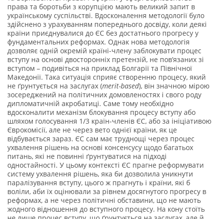
права та боротьби з корупцією мають великий запит в
українському суспільстві. Вдосконалення методології було
здійснено з урахуванням попереднього досвіду, коли деякі
країни приєднувалися до ЄС без достатнього прогресу у
фундаментальних реформах. Однак нова методологія
дозволяє одній окремій країні-члену заблокувати процес
вступу на основі двосторонніх претензій, не пов’язаних зі
вступом – подивіться на приклад Болгарії та Північної
Македонії. Така ситуація сприяє створенню процесу, який
не ґрунтується на заслугах (
merit
-based
), він значною мірою
зосереджений на політичних домовленостях і свого роду
дипломатичній акробатиці. Саме тому необхідно
вдосконалити механізм блокування процесу вступу або
шляхом голосування 1/3 країн-членів ЄС, або за ініціативою
Єврокомісії, але не через вето однієї країни, як це
відбувається зараз. ЄС сам має труднощі через процес
ухвалення рішень на основі консенсусу щодо багатьох
питань, які не повинні ґрунтуватися на підході
одностайності. У цьому контексті ЄС прагне реформувати
систему ухвалення рішень, яка би дозволила уникнути
паралізування вступу, цього ж прагнуть і країни, які б
воліли, аби їх оцінювали за рівнем досягнутого прогресу в
реформах, а не через політичні обставини, що не мають
жодного відношення до вступного процесу. На кону стоїть
не лише процес вступу, що ґрунтується на заслугах, але й