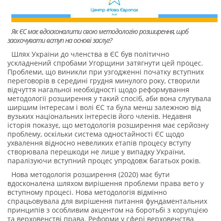
Як ЄС має вдосконалити свою методологію розширення, щоб
заохочувати вступ на основі заслуг?
Шлях України до членства в ЄС був політично
ускладнений спробами Угорщини затягнути цей процес.
Проблеми, що виникли при узгодженні початку вступних
переговорів в середині грудня минулого року, створили
відчуття нагальної необхідності щодо реформування
методології розширення у такий спосіб, аби вона слугувала
ширшим інтересам і волі ЄС та була менш залежною від
вузьких національних інтересів його членів. Недавня
історія показує, що методологія розширення має серйозну
проблему, оскільки система одностайності ЄС щодо
ухвалення відносно невеликих етапів процесу вступу
створювала перешкоди не лише у випадку України,
паралізуючи вступний процес упродовж багатьох років.
Нова методологія розширення (2020) має бути
вдосконалена шляхом вирішення проблеми права вето у
вступному процесі. Нова методологія відмінно
спрацьовувала для вирішення питання фундаментальних
принципів з особливим акцентом на боротьбі з корупцією
та верховенстві права. Реформи у сфері верховенства