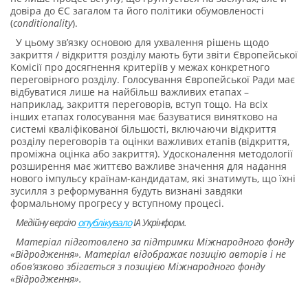
довіра до ЄС загалом та його політики обумовленості
(
conditionality
).
У цьому зв’язку основою для ухвалення рішень щодо
закриття / відкриття розділу мають бути звіти Європейської
Комісії про досягнення критеріїв у межах конкретного
переговірного розділу. Голосування Європейської Ради має
відбуватися лише на найбільш важливих етапах –
наприклад, закриття переговорів, вступ тощо. На всіх
інших етапах голосування має базуватися винятково на
системі кваліфікованої більшості, включаючи відкриття
розділу переговорів та оцінки важливих етапів (відкриття,
проміжна оцінка або закриття). Удосконалення методології
розширення має життєво важливе значення для надання
нового імпульсу країнам-кандидатам, які знатимуть, що їхні
зусилля з реформування будуть визнані завдяки
формальному прогресу у вступному процесі.
Медійну версію
опублікувало
ІА Укрінформ.
Матеріал підготовлено за підтримки Міжнародного фонду
«Відродження». Матеріал відображає позицію авторів і не
обов’язково збігається з позицією Міжнародного фонду
«Відродження».