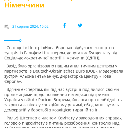
Німеччини
21 серпня 2024, 15:02
Сьогодні в Центрі «Нова Європа» відбулася експертна
зустріч із Ральфом Штегнером, депутатом Бундестагу від
Соціал-демократичної партії Німеччини (СДПН).
Захід було організовано нашим аналітичним центром у
партнерстві з Deutsch-Ukrainisches Büro (DUB). Модерувала
зустріч Альона Гетьманчук, директорка Центру «Нова
Європа».
Вдячні експертам, які під час зустрічі поділилися своїми
пропозиціями щодо посилення німецької підтримки
України у війні з Росією. Зокрема, йшлося про необхідність
закриття лазівок у санкційному режимі, обʼєднанні зусиль
демократій у боротьбі з коаліцією тираній та ін.
Ральф Штегнер є членом Комітету у закордонних справах,
головою підкомітету з питань роззброєння, контролю над