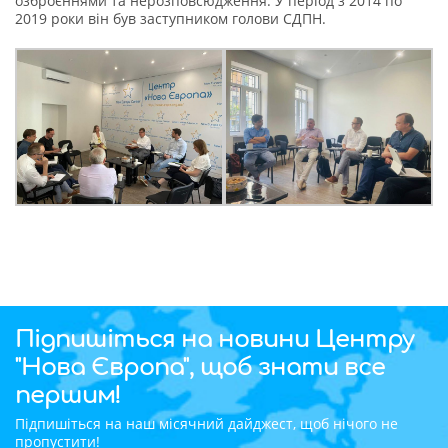
озброєннями та нерозповсюдження. У період з 2014 по
2019 роки він був заступником голови СДПН.
Підпишіться на новини Центру
"Нова Європа", щоб знати все
першим!
Підпишіться на наш місячний дайджест, щоб нічого не
пропустити!