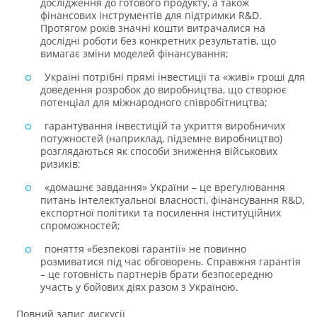
дослідження до готового продукту, а також
фінансових інструментів для підтримки R&D.
Протягом років значні кошти витрачалися на
дослідні роботи без конкретних результатів, що
вимагає зміни моделей фінансування;
Україні потрібні прямі інвестиції та «живі» гроші для
доведення розробок до виробництва, що створює
потенціал для міжнародного співробітництва;
гарантування інвестицій та укриття виробничих
потужностей (наприклад, підземне виробництво)
розглядаються як способи зниження військових
ризиків;
«домашнє завдання» України – це врегулювання
питань інтелектуальної власності, фінансування R&D,
експортної політики та посилення інституційних
спроможностей;
поняття «безпекові гарантії» не повинно
розмиватися під час обговорень. Справжня гарантія
– це готовність партнерів брати безпосередню
участь у бойових діях разом з Україною.
Повний запис дискусії