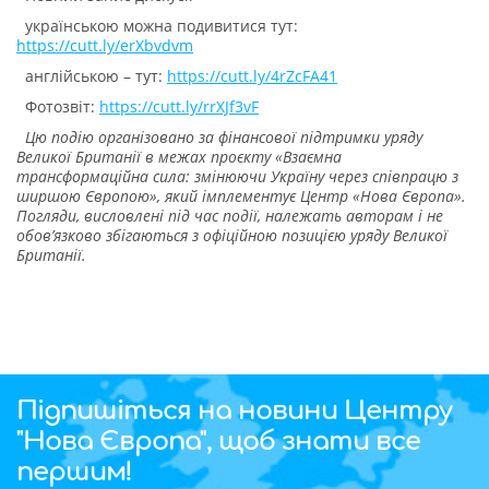
українською можна подивитися тут:
https://cutt.ly/erXbvdvm
англійською – тут:
https://cutt.ly/4rZcFA41
Фотозвіт:
https://cutt.ly/rrXJf3vF
Цю подію організовано за фінансової підтримки уряду
Великої Британії в межах проєкту «Взаємна
трансформаційна сила: змінюючи Україну через співпрацю з
ширшою Європою», який імплементує Центр «Нова Європа».
Погляди, висловлені під час події, належать авторам і не
обов’язково збігаються з офіційною позицією уряду Великої
Британії.
Підпишіться на новини Центру
"Нова Європа", щоб знати все
першим!