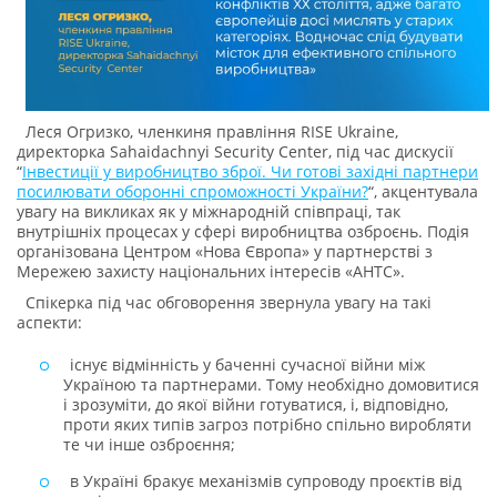
Леся Огризко, членкиня правління RISE Ukraine,
директорка Sahaidachnyi Security Center, під час дискусії
“
Інвестиції у виробництво зброї. Чи готові західні партнери
посилювати оборонні спроможності України?
“, акцентувала
увагу на викликах як у міжнародній співпраці, так
внутрішніх процесах у сфері виробництва озброєнь. Подія
організована Центром «Нова Європа» у партнерстві з
Мережею захисту національних інтересів «АНТС».
Спікерка під чаc обговорення звернула увагу на такі
аспекти:
існує відмінність у баченні сучасної війни між
Україною та партнерами. Тому необхідно домовитися
і зрозуміти, до якої війни готуватися, і, відповідно,
проти яких типів загроз потрібно спільно виробляти
те чи інше озброєння;
в Україні бракує механізмів супроводу проєктів від