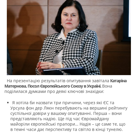
На презентацію результатів опитування завітала
Катаріна
Матернова
, Посол Європейського Союзу в Україні.
Вона
поділилася думками про деякі ключові знахідки:
Я хотіла би назвати три причини, через які ЄС та
Урсула фон дер Ляєн перебувають на вершині рейтингу
суспільної довіри у вашому опитуванні. Перша – вони
представляють надію. Ще під час Євромайдану
майоріли європейські прапори… Надія – це саме те, що
в темні часи дає перспективу та світло в кінці тунелю.