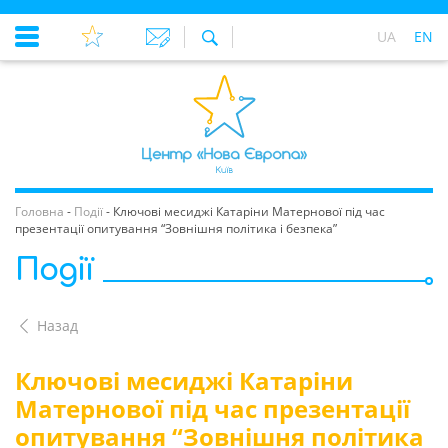
UA
EN
Головна
-
Події
-
Ключові месиджі Катаріни Матернової під час
презентації опитування “Зовнішня політика і безпека”
Події
Назад
Ключові месиджі Катаріни
Матернової під час презентації
опитування “Зовнішня політика