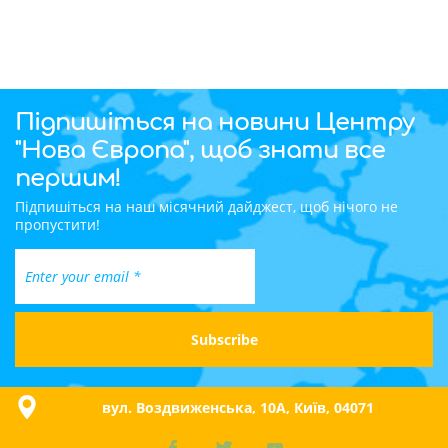
Підпишіться на новини Центру
"Нова Європа", щоб знати все
першим!
Підпишіться на наш місячний дайджест, щоб нічого не
пропустити!
вул. Воздвиженська, 10A, Київ, 04071