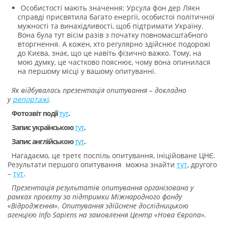
Особистості мають значення: Урсула фон дер Ляєн
справді присвятила багато енергії, особистої політичної
мужності та винахідливості, щоб підтримати Україну.
Вона була тут вісім разів з початку повномасштабного
вторгнення. А кожен, хто регулярно здійснює подорожі
до Києва, знає, що це навіть фізично важко. Тому, на
мою думку, це частково пояснює, чому вона опинилася
на першому місці у вашому опитуванні.
Як відбувалась презентація опитування – докладно
у
репортажі
.
Фотозвіт події
тут
.
Запис українською
тут
.
Запис англійською
тут
.
Нагадаємо, це третє поспіль опитування, ініційоване ЦНЄ.
Результати першого опитування можна знайти
тут
, другого
–
тут
.
Презентація результатів опитування організована у
рамках проєкту за підтримки Міжнародного фонду
«Відродження». Опитування здійснене дослідницькою
агенцією Info Sapiens на замовлення Центр «Нова Європа».