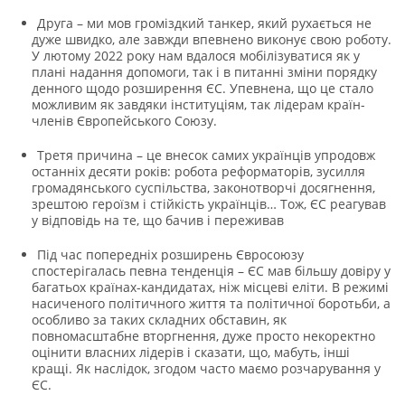
Друга – ми мов громіздкий танкер, який рухається не
дуже швидко, але завжди впевнено виконує свою роботу.
У лютому 2022 року нам вдалося мобілізуватися як у
плані надання допомоги, так і в питанні зміни порядку
денного щодо розширення ЄС. Упевнена, що це стало
можливим як завдяки інституціям, так лідерам країн-
членів Європейського Союзу.
Третя причина – це внесок самих українців упродовж
останніх десяти років: робота реформаторів, зусилля
громадянського суспільства, законотворчі досягнення,
зрештою героїзм і стійкість українців… Тож, ЄС реагував
у відповідь на те, що бачив і переживав
Під час попередніх розширень Євросоюзу
спостерігалась певна тенденція – ЄС мав більшу довіру у
багатьох країнах-кандидатах, ніж місцеві еліти. В режимі
насиченого політичного життя та політичної боротьби, а
особливо за таких складних обставин, як
повномасштабне вторгнення, дуже просто некоректно
оцінити власних лідерів і сказати, що, мабуть, інші
кращі. Як наслідок, згодом часто маємо розчарування у
ЄС.