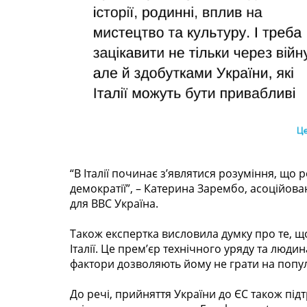
“В Італії починає з’являтися розуміння, що 
демократії”, – Катерина Зарембо, асоційов
для BBC Україна.
Також експертка висловила думку про те, щ
Італії. Це прем’єр технічного уряду та людин
фактори дозволяють йому не грати на попу
До речі, прийняття України до ЄС також підтр