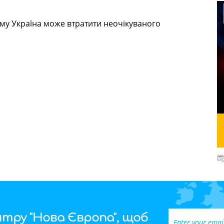
 чому Україна може втратити неочікуваного
тру "Нова Європа", щоб