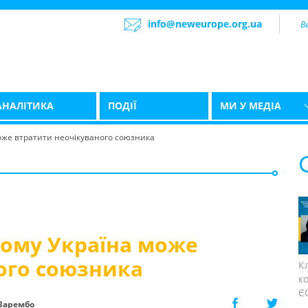
info@neweurope.org.ua
АНАЛІТИКА
ПОДІЇ
МИ У МЕДІА
 може втратити неочікуваного союзника
 чому Україна може
ого союзника
К
к
ЄС
Зарембо