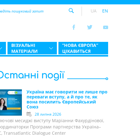
UA
EN
ВІЗУАЛЬНІ
“НОВА ЄВРОПА”
МАТЕРІАЛИ
ЦІКАВИТЬСЯ
Останні події
Україна має говорити не лише про
переваги вступу, а й про те, як
вона посилить Європейський
Союз
28 липня 2026
лючові месиджі виступу Маріанни Фахурдінової,
оординаторки Програми партнерства Україна–
, Transatlantic Dialogue Center