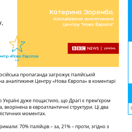
російська пропаганда загрожує італійській
ана аналітикиня Центру «Нова Європа» в коментарі
о Україні дуже пощастило, що Драгі є прем’єром
а, вкорінена в євроатлантичні структури. Ці два
лістичних моментах.
имали: 70% італійців – за, 21% – проти, згідно з