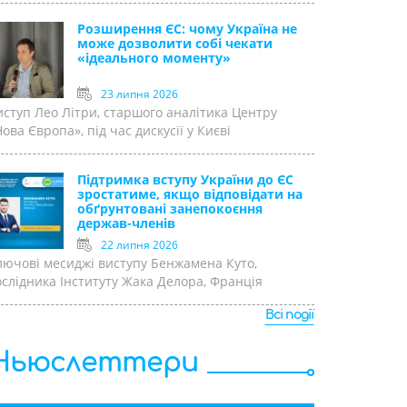
Розширення ЄС: чому Україна не
може дозволити собі чекати
«ідеального моменту»
23 липня 2026
иступ Лео Літри, старшого аналітика Центру
ова Європа», під час дискусії у Києві
Підтримка вступу України до ЄС
зростатиме, якщо відповідати на
обґрунтовані занепокоєння
держав-членів
22 липня 2026
лючові месиджі виступу Бенжамена Куто,
ослідника Інституту Жака Делора, Франція
Всі події
Ньюслеттери