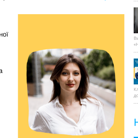
В
«Н
К
д