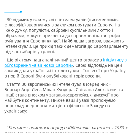
30 відомих у всьому світі інтелектуалів (письменників,
філософів) звернулися з закликом врятувати Європу. На
їхню думку, популісти, озброєні суспільними люттю і
образами, можуть призвести до справжньої катастрофи –
руйнування Європи як ідеї. Найбільша загроза, вважають
інтелектуали, це прихід таких демагогів до Європарламенту
під час виборів у травні.
Ще рік тому наш аналітичний центр оголосив
ініціативу з
обговорення «візії нової Європи»
. Свою відповідь на цей
заклик дали українські інтелектуали – їхні есеї про Україну
в новій Європі були опубліковані торік восени.
Стаття 30 європейських інтелектуалів (серед них –
Бернар-Анрі Леві, Мілан Кундера, Світлана Алексієвич та
інші) стала внеском у загальноєвропейські дискусії про
майбутнє континенту. Нижче вашій увазі пропонуємо
переклад звернення митців та філософів Заходу на
українську:
“
Континет опинився перед найбільшою загрозою з 1930-х