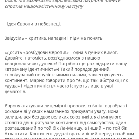
років. Ми закликаємо європейських патріотів чинити
спротив націоналістичному наступу
Ідея Європи в небезпеці.
Звідусіль – критика, нападки і підміна понять.
«Досить «розбудови Європи!» – одна з гучних вимог.
Давайте, натомість, возз’єднаємося з нашою
«національною душею»! Потрібно ще раз відкрити нашу
«втрачену ідентичність»! Такий порядок денний,
сповідуваний популістськими силами, захлеснув увесь
континент. Марно говорити про те, що такі абстракції як
«душа» і «ідентичність» часто існують лише в уяві
демагогів.
Європу атакували лицемірні пророки, сп’янілі від образ і
оскаженілі у своїх намаганнях прикувати увагу. Вона
залишилася без двох великих союзників, які минулого
століття двічі рятували континент від самогубства; один
розташований по той бік Ла-Маншу, а інший – по той бік
Атлантики. Континент дедалі вразливіший перед нахабним