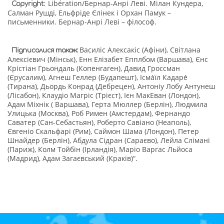
Libération/Бернар-Анрі Леві. Мілан Кундера,
Copyright:
Салман Рушді, Ельфріде Єлінек і Орхан Памук –
письменники. Бернар-Анрі Леві – філософ.
Василіс Алексакіс (Афіни), Світлана
Підписалися також:
Алексієвич (Мінськ),
Енн Елізабет Епплбом (Варшава), Єнс
Крістіан Грьондаль (Копенгаген), Давид Гроссман
(Єрусалим), Агнеш Геллер (Будапешт), Ісма́їл Кадаре́
(Тирана),
Дьордь Конрад (Дебрецен), Антоніу Лобу Антунеш
(Лісабон), Клаудіо Магріс (Трієст), Ієн МакЕван (Лондон),
Адам Міхнік ( Варшава), Герта Мюллер (Берлін), Людмила
Улицька (Москва), Роб Римен (Амстердам), Фернандо
Саватер (Сан-Себастьян), Роберто Савіано (Неаполь),
Євгеніо Скальфарі (Рим), Саймон Шама (Лондон),
Петер
Шнайдер (Берлін), Абдула Сідран (Сараєво), Лейла Слімані
(Париж), Колм Тойбін (Ірландія), Маріо Варгас Льйоса
(Мадрид), Адам Загаєвський (Краків)
“.