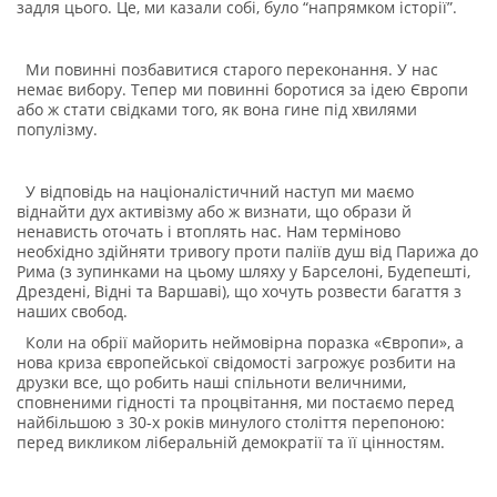
задля цього. Це, ми казали собі, було “напрямком історії”.
Ми повинні позбавитися старого переконання. У нас
немає вибору. Тепер ми повинні боротися за ідею Європи
або
ж стати свідками того,
як вона гине під хвилями
популізму.
У відповідь на націоналістичний наступ ми маємо
віднайти дух активізму або ж визнати, що образи й
ненависть оточать і втоплять нас. Нам терміново
необхідно здійняти тривогу проти паліїв душ від Парижа до
Рима (з зупинками на цьому шляху у Барселоні, Будепешті,
Дрездені, Відні та Варшаві), що хочуть розвести багаття з
наших свобод.
Коли на обрії майорить неймовірна поразка «Європи», а
нова криза європейської свідомості загрожує розбити на
друзки все, що робить наші спільноти величними,
сповненими гідності та процвітання, ми постаємо перед
найбільшою з 30-х років минулого століття перепоною:
перед викликом ліберальній демократії та її цінностям.