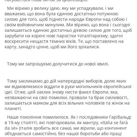
Ми віримо у велику ідею, яку ми успадкували, і ми
вважаємо, що вона була єдиною достатньо потужною
силою для того, щоб піднести народи Європи над собою і
своїм войовничим минулим. Ми віримо, що вона і сьогодні
залишається єдиною достатньо дієвою силою для того, щоб
зарубати на корені нові паростки тоталітаризму, здатні
воскресити нещастя темних віків. Те, що поставлено на
карту, занадто цінне, щоб ми його зрікалися.
Тому ми запрошуємо долучитися до нової хвилі.
Тому закликаємо до дій напередодні виборів, долю яких
ми відмовляємося віддати в руки могильників європейської
ідеї. Отже, цей заклик знову нести факел Європи, яка,
незважаючи на свої помилки, провали та брак сміливості,
залишається маяком для всіх вільних чоловіків та жінок на
планеті.
Наше покоління помилилося. Як і послідовники Гарібальді
в 19-му столітті, які повторювали, як мантру, «Italia se farà
da sè» (Італія зробить все сама), ми вірили, що континент
об’єднається самостійно, без нашої боротьби або праці