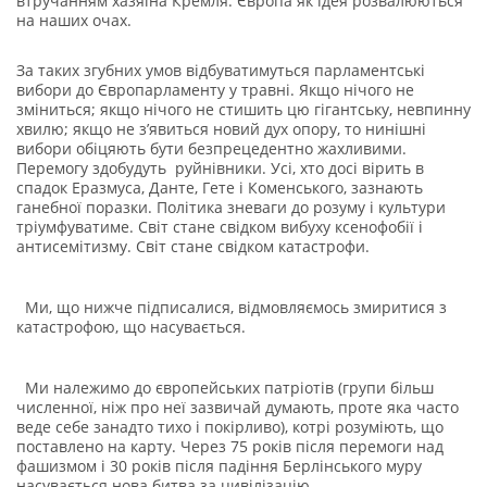
втручанням хазяїна Кремля. Європа як ідея розвалюються
на наших очах.
За таких згубних умов відбуватимуться парламентські
вибори до Європарламенту у травні. Якщо нічого не
зміниться; якщо нічого не стишить цю гігантську, невпинну
хвилю; якщо не з’явиться новий дух опору, то нинішні
вибори обіцяють бути безпрецедентно жахливими.
Перемогу здобудуть руйнівники. Усі, хто досі вірить в
спадок Еразмуса, Данте, Гете і Коменського, зазнають
ганебної поразки. Політика зневаги до розуму і культури
тріумфуватиме. Світ стане свідком вибуху ксенофобії і
антисемітизму. Світ стане свідком катастрофи.
Ми, що нижче підписалися, відмовляємось змиритися з
катастрофою, що насувається.
Ми належимо до європейських патріотів (групи більш
численної, ніж про неї зазвичай думають, проте яка часто
веде себе занадто тихо і покірливо), котрі розуміють, що
поставлено на карту. Через 75 років після перемоги над
фашизмом і 30 років після падіння Берлінського муру
насувається нова битва за цивілізацію.