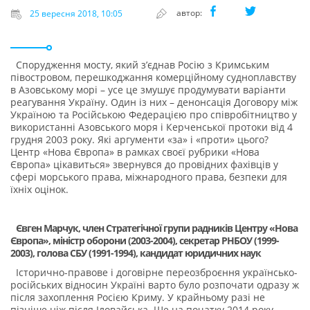
автор:
25 вересня 2018, 10:05
Спорудження мосту, який з’єднав Росію з Кримським
півостровом, перешкоджання комерційному судноплавству
в Азовському морі – усе це змушує продумувати варіанти
реагування Україну. Один із них – денонсація Договору між
Україною та Російською Федерацією про співробітництво у
використанні Азовського моря і Керченської протоки від 4
грудня 2003 року. Які аргументи «за» і «проти» цього?
Центр «Нова Європа» в рамках своєї рубрики «Нова
Європа» цікавиться» звернувся до провідних фахівців у
сфері морського права, міжнародного права, безпеки для
їхніх оцінок.
Євген Марчук, член Стратегічної групи радників Центру «Нова
Європа», міністр оборони (2003-2004), секретар РНБОУ (1999-
2003), голова СБУ (1991-1994), кандидат юридичних наук
Історично-правове і договірне переозброєння українсько-
російських відносин Україні варто було розпочати одразу ж
після захоплення Росією Криму. У крайньому разі не
пізніше ніж після Іловайська. Ще на початку 2014 року