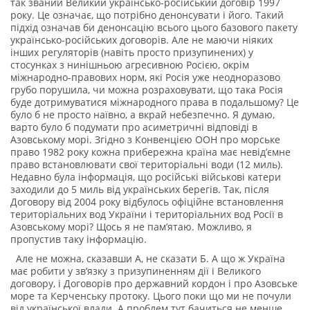
так званий Великий українсько-російський договір 1997
року. Це означає, що потрібно денонсувати і його. Такий
підхід означав би денонсацію всього цього базового пакету
українсько-російських договорів. Але не маючи ніяких
інших регуляторів (навіть просто призупинених) у
стосунках з нинішньою агресивною Росією, окрім
міжнародно-правових норм, які Росія уже неодноразово
грубо порушила, чи можна розраховувати, що така Росія
буде дотримуватися міжнародного права в подальшому? Це
було б не просто наївно, а вкрай небезпечно. Я думаю,
варто було б подумати про асиметричні відповіді в
Азовському морі. Згідно з Конвенцією ООН про морське
право 1982 року кожна прибережна країна має невід’ємне
право встановлювати свої територіальні води (12 миль).
Недавно була інформація, що російські військові катери
заходили до 5 миль від українських берегів. Так, після
Договору від 2004 року відбулось офіційне встановлення
територіальних вод України і територіальних вод Росії в
Азовському морі? Щось я не пам’ятаю. Можливо, я
пропустив таку інформацію.
Але не можна, сказавши А, не сказати Б. А що ж Україна
має робити у зв’язку з призупиненням дії і Великого
договору, і Договорів про державний кордон і про Азовське
море та Керченську протоку. Цього поки що ми не почули
від української влади. А проблем тут бачиться не менше,