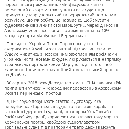
вересні цього року заявив: «Ми фіксуємо з квітня
регулярний огляд з метою зупинки всіх суден, що
прямують у Маріупольський та Бердянський порти. Ми
розуміємо, що РФ робить це навмисно, щоб змусити
судновласників змінити свої маршрути… Через дії Росії в
Азовському морі спостерігається зменшення на 10%
заходів у порти Маріуполя і Бердянська».
Президент України Петро Порошенко у статті в
американській Wall Street Journal підкреслив: «Ми не
будемо миритись з незаконним захопленням росіянами
українських та іноземних суден, які рухаються в напрямку
українських портів, зокрема Маріуполя, для того, щоб
зупинити гірничо-металургійний комплекс, який працює
на Донбас».
30 серпня 2018 року Держдепартамент США закликав РФ
припинити утиски міжнародних перевезень в Азовському
морі та Керченської протоці.
Дії РФ грубо порушують статтю 2 Договору, яка
передбачає: «Торгівельні судна та військові кораблі, а
також інші державні судна під прапором України або
Російської Федерації, користуються в Азовському морі та
Керченської протоці свободою судноплавством.
Торгівельні судна під прапорами третіх держав можуть