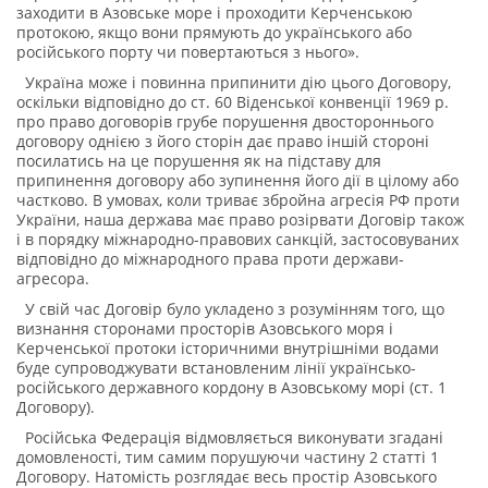
заходити в Азовське море і проходити Керченською
протокою, якщо вони прямують до українського або
російського порту чи повертаються з нього».
Україна може і повинна припинити дію цього Договору,
оскільки відповідно до ст. 60 Віденської конвенції 1969 р.
про право договорів грубе порушення двостороннього
договору однією з його сторін дає право іншій стороні
посилатись на це порушення як на підставу для
припинення договору або зупинення його дії в цілому або
частково. В умовах, коли триває збройна агресія РФ проти
України, наша держава має право розірвати Договір також
і в порядку міжнародно-правових санкцій, застосовуваних
відповідно до міжнародного права проти держави-
агресора.
У свій час Договір було укладено з розумінням того, що
визнання сторонами просторів Азовського моря і
Керченської протоки історичними внутрішніми водами
буде супроводжувати встановленим лінії українсько-
російського державного кордону в Азовському морі (ст. 1
Договору).
Російська Федерація відмовляється виконувати згадані
домовленості, тим самим порушуючи частину 2 статті 1
Договору. Натомість розглядає весь простір Азовського