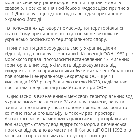
моря як своє внутрішнє море і на цій підставі чинить
сваволю. Невиконання Російською Федерацією приписів
ст. 1 Договору є ще однією підставою для припинення
Україною його дії.
В положеннях Договору немає жодної територіальної
статті. Тому припинення його дії не може викликати
українсько-російського територіального спору.
Припинення Договору дасть змогу України, діючи
відповідно до розділу 1 Частини II Конвенції ООН 1982 р. з
морського права, проголосити встановлення 12-мильних
територіальних вод, які мають відраховуватись від
вихідних ліній, координати яких були визначені Україною і
повідомлені Генеральному Секретарю ООН ще 11
листопада 1992 р. вербальною нотою №633, надісланою
постійним представництвом України при ООН.
Одночасно із визначенням меж своїх територіальних вод
Україна зможе встановити 24-мильну прилеглу зону та
заявити про ширину своєї економічної морської зони та
континентального шельфу. В такому разі простори
Азовського моря за межами українських територіальних
вод набудуть статусу вод відкритого моря, а Керченська
протока відповідно до частини III Конвенції ООН 1992 р. з
морського права матимуть статус протоки, що