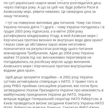
по суті української скарги може почати розглядатися десь
через півтора року. А що за цей час буде робити Росія в
Азовському морі, уявити неважко. Це своєрідна ціна за
нашу тяганину.
І тут на поверхню випливає два питання. Чому так пізно
Україна почала діяти ? І друге – чому Україна погодилась і в
грудні 2003 року підписала, а в квітні 2004 року
ратифікувала міждержавну Угоду, в якій Азовське море і
Керченська протока визнані як внутрішні води двох країн?
І якраз саме ця обставина зараз може негативно
позначитися на результатах розгляду цього питання
міжнародним Трибуналом. Адже до 2004 року Україна
майже 10 років під час виснажливих переговорів не
погоджувалась на російську версію щодо визнання
Азовського моря і Керченської протоки внутрішніми
водами двох країн.
Щоб дещо зрозуміти згадаймо – в 2002 році Україна
суттєво активізувала співпрацю з НАТО. У травні того ж
року РНБО приймає сенсаційне рішення, яке потім було
затверджено Указом Президента України про можливість в
майбутньому приєднання України до НАТО. Україну
вперше відвідує Генеральний секретар НАТО Робертсон, в
Києві проводиться виїзне засідання Комітету Україна-НАТО
(КУН). Робертсон відвідує Донецьк. Секретар РНБО Євген