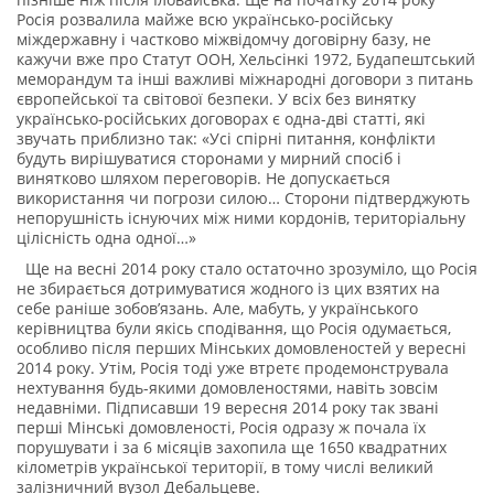
Росія розвалила майже всю українсько-російську
міждержавну і частково міжвідомчу договірну базу, не
кажучи вже про Статут ООН, Хельсінкі 1972, Будапештський
меморандум та інші важливі міжнародні договори з питань
європейської та світової безпеки. У всіх без винятку
українсько-російських договорах є одна-дві статті, які
звучать приблизно так: «Усі спірні питання, конфлікти
будуть вирішуватися сторонами у мирний спосіб і
винятково шляхом переговорів. Не допускається
використання чи погрози силою… Сторони підтверджують
непорушність існуючих між ними кордонів, територіальну
цілісність одна одної…»
Ще на весні 2014 року стало остаточно зрозуміло, що Росія
не збирається дотримуватися жодного із цих взятих на
себе раніше зобов’язань. Але, мабуть, у українського
керівництва були якісь сподівання, що Росія одумається,
особливо після перших Мінських домовленостей у вересні
2014 року. Утім, Росія тоді уже втретє продемонструвала
нехтування будь-якими домовленостями, навіть зовсім
недавніми. Підписавши 19 вересня 2014 року так звані
перші Мінські домовленості, Росія одразу ж почала їх
порушувати і за 6 місяців захопила ще 1650 квадратних
кілометрів української території, в тому числі великий
залізничний вузол Дебальцеве.