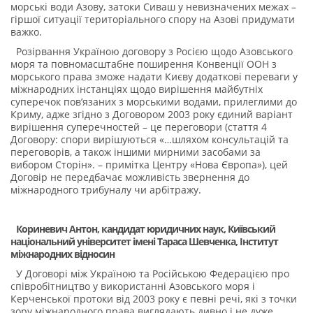
морські води Азову, затоки Сиваш у невизначених межах –
гіршої ситуації територіального спору на Азові придумати
важко.
Розірвання Україною договору з Росією щодо Азовського
моря та повномасштабне поширення Конвенції ООН з
морського права зможе надати Києву додаткові переваги у
міжнародних інстанціях щодо вирішення майбутніх
суперечок пов’язаних з морськими водами, прилеглими до
Криму, адже згідно з Договором 2003 року єдиний варіант
вирішення суперечностей – це переговори (стаття 4
Договору: спори вирішуються «…шляхом консультацій та
переговорів, а також іншими мирними засобами за
вибором Сторін». – примітка Центру «Нова Європа»), цей
Договір не передбачає можливість звернення до
міжнародного трибуналу чи арбітражу.
Кориневич Антон,
кандидат юридичних наук, Київський
національний університет імені Тараса Шевченка, Інститут
міжнародних відносин
У Договорі між Україною та Російською Федерацією про
співробітництво у використанні Азовського моря і
Керченської протоки від 2003 року є певні речі, які з точки
зору міжнародного права виглядають дивно і не дуже