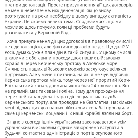
ніж при денонсації. Просте призупинення дії цих договорів
не менш небезпечне, ніж денонсація, якщо знову
розтягувати на роки необхідну в цьому випадку активність
України. Це окрема велика тема. Сподіваймося, що ми
можливо щось почуємо, коли ці проблеми будуть
розглядатися у Верховній Раді.
Хоча призупинення дії цих договорів в правовому смислі і
не є денонсацією, але фактично договір не діє. Що далі? У
Росії, думаю, уже є план дій в такій ситуації. У цьому смислі
цікавими є обставини проходу двох наших військових
кораблів через Керченську протоку в Азовське море.
Сміливість наших військових моряків заслуговує всілякої
підтримки. Але у мене є питання, на які я не чув відповіді.
Керченська протока мілка, тому через неї проритий Керч-
Єнікальський канал, довжина якого біля 24 кілометрів. Він
не прямий, має так звані коліна. Тому для проходження
через цей канал діяла і зараз діє лоцманська служба
Керченського порту, але проводка не безплатна. Наскільки
мені відомо, цих два наших військових кораблі проводили
саме ці керченські лоцмани і їх наші кораблі взяли на борт.
Згідно з сьогоднішнім українським законодавством усім
українським військовим суднам заборонено вступати в
будь-які контакти з адміністрацією портів окупованого