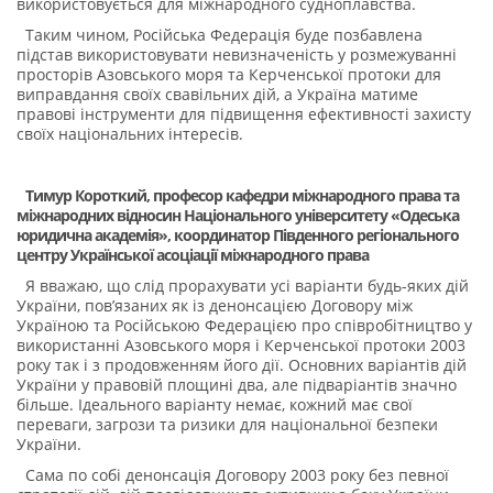
використовується для міжнародного судноплавства.
Таким чином, Російська Федерація буде позбавлена
підстав використовувати невизначеність у розмежуванні
просторів Азовського моря та Керченської протоки для
виправдання своїх свавільних дій, а Україна матиме
правові інструменти для підвищення ефективності захисту
своїх національних інтересів.
Тимур Короткий, професор кафедри міжнародного права та
міжнародних відносин Національного університету «Одеська
юридична академія», координатор Південного регіонального
центру Української асоціації міжнародного права
Я вважаю, що слід прорахувати усі варіанти будь-яких дій
України, пов’язаних як із денонсацією Договору між
Україною та Російською Федерацією про співробітництво у
використанні Азовського моря і Керченської протоки 2003
року так і з продовженням його дії. Основних варіантів дій
України у правовій площині два, але підваріантів значно
більше. Ідеального варіанту немає, кожний має свої
переваги, загрози та ризики для національної безпеки
України.
Сама по собі денонсація Договору 2003 року без певної