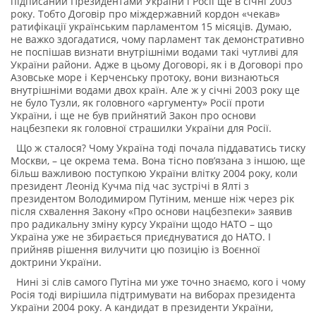
підписаний Президентами України і Росії ще в січні 2003
року. Тобто Договір про міждержавний кордон «чекав»
ратифікації українським парламентом 15 місяців. Думаю,
не важко здогадатися, чому парламент так демонстративно
не поспішав визнати внутрішніми водами такі чутливі для
України райони. Адже в цьому Договорі, як і в Договорі про
Азовське море і Керченську протоку, вони визнаються
внутрішніми водами двох країн. Але ж у січні 2003 року ще
не було Тузли, як головного «аргументу» Росії проти
України, і ще не був прийнятий Закон про основи
нацбезпеки як головної страшилки України для Росії.
Що ж сталося? Чому Україна тоді почала піддаватись тиску
Москви, – це окрема тема. Вона тісно пов’язана з іншою, ще
більш важливою поступкою України влітку 2004 року, коли
президент Леонід Кучма під час зустрічі в Ялті з
президентом Володимиром Путіним, менше ніж через рік
після схвалення Закону «Про основи нацбезпеки» заявив
про радикальну зміну курсу України щодо НАТО – що
Україна уже не збирається приєднуватися до НАТО. І
прийняв рішення вилучити цю позицію із Воєнної
доктрини України.
Нині зі слів самого Путіна ми уже точно знаємо, кого і чому
Росія тоді вирішила підтримувати на виборах президента
України 2004 року. А кандидат в президенти України,