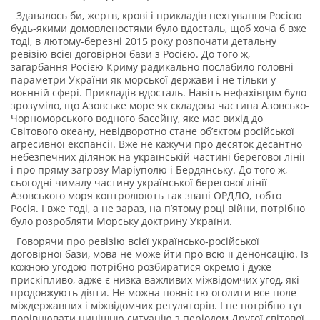
Здавалось би, жертв, крові і прикладів нехтування Росією
будь-якими домовленостями було вдосталь, щоб хоча б вже
тоді, в лютому-березні 2015 року розпочати детальну
ревізію всієї договірної бази з Росією. До того ж,
загарбання Росією Криму радикально послабило головні
параметри України як морської держави і не тільки у
воєнній сфері. Прикладів вдосталь. Навіть нефахівцям було
зрозуміло, що Азовське море як складова частина Азовсько-
Чорноморського водного басейну, яке має вихід до
Світового океану, невідворотно стане об’єктом російської
агресивної експансії. Вже не кажучи про десяток десантно
небезпечних ділянок на українській частині берегової лінії
і про пряму загрозу Маріуполю і Бердянську. До того ж,
сьогодні чималу частину української берегової лінії
Азовського моря контролюють так звані ОРДЛО, тобто
Росія. І вже тоді, а не зараз, на п’ятому році війни, потрібно
було розробляти Морську доктрину України.
Говорячи про ревізію всієї українсько-російської
договірної бази, мова не може йти про всю її денонсацію. Із
кожною угодою потрібно розбиратися окремо і дуже
прискіпливо, адже є низка важливих міжвідомчих угод, які
продовжують діяти. Не можна повністю оголити все поле
міждержавних і міжвідомчих регуляторів. І не потрібно тут
порівнювати нинішню ситуацію з періодом Другої світової