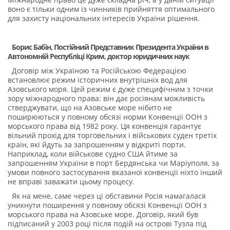
воно є тільки одним із чинників прийняття оптимального
для захисту національних інтересів України рішення.
Борис Бабін, Постійний Представник Президента України в
Автономній Республіці Крим, доктор юридичних наук
Договір між Україною та Російською Федерацією
встановлює режим історичних внутрішніх вод для
Азовського моря. Цей режим є дуже специфічним з точки
зору міжнародного права: він дає росіянам можливість
стверджувати, що на Азовське море нібито не
поширюються у повному обсязі норми Конвенції ООН з
морського права від 1982 року. Ця конвенція гарантує
вільний прохід для торговельних і військових суден третіх
країн, які йдуть за запрошенням у відкриті порти.
Наприклад, коли військове судно США йтиме за
запрошенням України в порт Бердянська чи Маріуполя, за
умови повного застосування вказаної конвенції ніхто інший
не вправі заважати цьому процесу.
Як на мене, саме через ці обставини Росія намагалася
уникнути поширення у повному обсязі Конвенції ООН з
морського права на Азовське море. Договір, який був
підписаний у 2003 році після подій на острові Тузла під