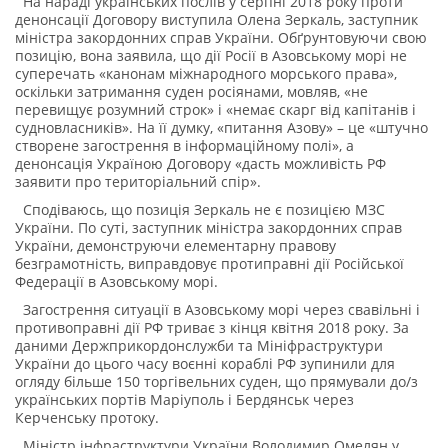
На нараді українських послів у серпні 2018 року проти
денонсації Договору виступила Олена Зеркаль, заступник
міністра закордонних справ України. Обґрунтовуючи свою
позицію, вона заявила, що дії Росії в Азовському морі не
суперечать «канонам міжнародного морського права»,
оскільки затримання суден росіянами, мовляв, «не
перевищує розумний строк» і «немає скарг від капітанів і
судновласників». На її думку, «питання Азову» – це «штучно
створене загострення в інформаційному полі», а
денонсація Україною Договору «дасть можливість РФ
заявити про територіальний спір».
Сподіваюсь, що позиція Зеркаль не є позицією МЗС
України. По суті, заступник міністра закордонних справ
України, демонструючи елементарну правову
безграмотність, виправдовує протиправні дії Російської
Федерації в Азовському морі.
Загострення ситуації в Азовському морі через свавільні і
противоправні дії РФ триває з кінця квітня 2018 року. За
даними Держприкордонслужби та Мініфраструктури
України до цього часу воєнні кораблі РФ зупинили для
огляду більше 150 торгівельних суден, що прямували до/з
українських портів Маріуполь і Бердянськ через
Керченську протоку.
Міністр інфраструктури України Володимир Омелян у