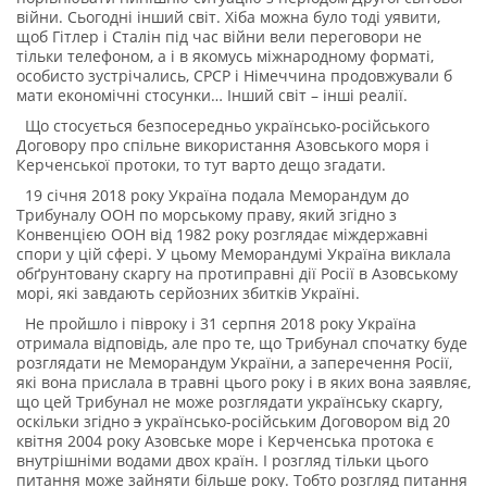
війни. Сьогодні інший світ. Хіба можна було тоді уявити,
щоб Гітлер і Сталін під час війни вели переговори не
тільки телефоном, а і в якомусь міжнародному форматі,
особисто зустрічались, СРСР і Німеччина продовжували б
мати економічні стосунки… Інший світ – інші реалії.
Що стосується безпосередньо українсько-російського
Договору про спільне використання Азовського моря і
Керченської протоки, то тут варто дещо згадати.
19 січня 2018 року Україна подала Меморандум до
Трибуналу ООН по морському праву, який згідно з
Конвенцією ООН від 1982 року розглядає міждержавні
спори у цій сфері. У цьому Меморандумі Україна виклала
обґрунтовану скаргу на протиправні дії Росії в Азовському
морі, які завдають серйозних збитків Україні.
Не пройшло і півроку і 31 серпня 2018 року Україна
отримала відповідь, але про те, що Трибунал спочатку буде
розглядати не Меморандум України, а заперечення Росії,
які вона прислала в травні цього року і в яких вона заявляє,
що цей Трибунал не може розглядати українську скаргу,
оскільки згідно
з
українсько-російським Договором від 20
квітня 2004 року Азовське море і Керченська протока є
внутрішніми водами двох країн. І розгляд тільки цього
питання може зайняти більше року. Тобто розгляд питання