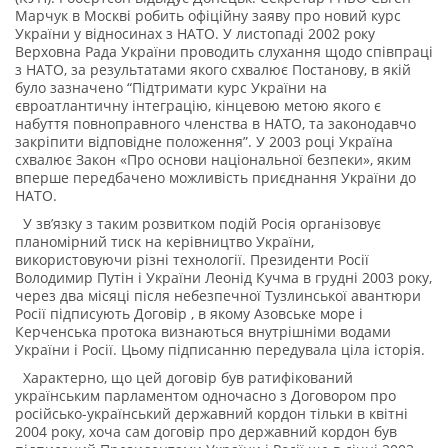
Марчук в Москві робить офіційну заяву про новий курс
України у відносинах з НАТО. У листопаді 2002 року
Верховна Рада України проводить слухання щодо співпраці
з НАТО, за результатами якого схвалює Постанову, в якій
було зазначено “Підтримати курс України на
євроатлантичну інтеграцію, кінцевою метою якого є
набуття повноправного членства в НАТО, та законодавчо
закріпити відповідне положення”. У 2003 році Україна
схвалює Закон «Про основи національної безпеки», яким
вперше передбачено можливість приєднання України до
НАТО.
У зв’язку з таким розвитком подій Росія організовує
планомірний тиск на керівництво України,
використовуючи різні технології. Президенти Росії
Володимир Путін і України Леонід Кучма в грудні 2003 року,
через два місяці після небезпечної Тузлинської авантюри
Росії підписують Договір , в якому Азовське море і
Керченська протока визнаються внутрішніми водами
України і Росії. Цьому підписанню передувала ціла історія.
Характерно, що цей договір був ратифікований
українським парламентом одночасно з Договором про
російсько-український державний кордон тільки в квітні
2004 року, хоча сам договір про державний кордон був