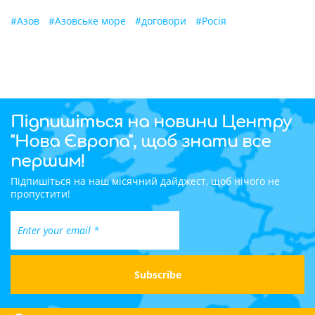
#
Азов
#
Азовське море
#
договори
#
Росія
Підпишіться на новини Центру
"Нова Європа", щоб знати все
першим!
Підпишіться на наш місячний дайджест, щоб нічого не
пропустити!