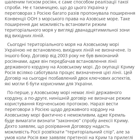
шаленим тиском росіян, є саме способом реалізації такої
спроби. Не є таємницею, що до цього Україна у
переговорах з Росією багато разів пропонувала поширення
Конвенції ООН з морського права на Азовське море. Таке
поширення дає можливість встановити режим
територіального моря у вигляді дванадцятимильної зони
від вихідних ліній.
Сьогодні територіального моря на Азовському морі
Україною не встановлено, вихідних ліній не визначене. Із
іншого боку, Договір від 2003 року не був виконаний
росіянами, адже він передбачав встановлення лінії
державного кордону на Азовському морі. До окупації Криму
Росія всіляко саботувала процес визначення цієї лінії. Цей
Договір на сьогодні позбавлений двох ключових аспектів,
які могли б бути корисними для України.
По-перше, у Азовському морі немає лінії державного
кордону, а по-друге, нинішній договір не визначає режим
користування Керченською протокою. Наразі вести
переговори з Росією щодо державного кордону на
Азовському морі фактично є неможливим, адже Кремль
буде вимагати визнати “законною” спробу анексії Криму.
Дехто заявляє, що розірвання Договору надасть
можливість Росії розв’язати “територіальний спір”, але за
умов коли Росія вже заявляє претензії на Крим та прилеглі