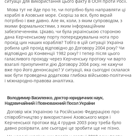
ситуації для використання цього факту в ООН проти Росії.
Мова тут не йде про те, чи потрібно було направляти ці
кораблі в Азовське море. Скоріш за все, було вкрай
потрібно і вже давно. Але як, коли, з яким супроводом, з
якими формальностями, з яким інформаційним
забезпеченням. Цікаво, чи була українською стороною
дана Керченському порту попереджувальна нота про
прохід цих наших кораблів? Тобто в цій ситуації Україна
робила цей прохід відповідно до Договору 2004 року? Чи
відповідно до Конвенції 1982 року? І тепер після цього
галасливого проходу через Керченську протоку чи варто
взагалі призупиняти дію Договору 2004 року, не кажучи
вже про його денонсацію? У ситуації, яка сьогодні склалася
має бути проведена додаткова глибока військово-політична
і міжнародно-правова аналітика.
Володимир Василенко, доктор юридичних наук,
Надзвичайний і Повноважний Посол України
Договір між Україною та Російською Федерацією про
співробітництво у використанні Азовського моря і
Керченської протоки від 4 грудня 2003 року треба було
давно розірвати, але сьогодні це зробити ще не пізно.