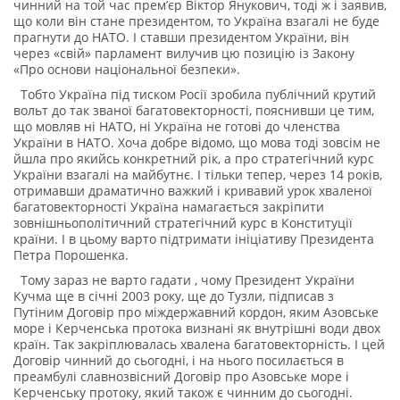
чинний на той час прем’єр Віктор Янукович, тоді ж і заявив,
що коли він стане президентом, то Україна взагалі не буде
прагнути до НАТО. І ставши президентом України, він
через «свій» парламент вилучив цю позицію із Закону
«Про основи національної безпеки».
Тобто Україна під тиском Росії зробила публічний крутий
вольт до так званої багатовекторності, пояснивши це тим,
що мовляв ні НАТО, ні Україна не готові до членства
України в НАТО. Хоча добре відомо, що мова тоді зовсім не
йшла про якийсь конкретний рік, а про стратегічний курс
України взагалі на майбутнє. І тільки тепер, через 14 років,
отримавши драматично важкий і кривавий урок хваленої
багатовекторності Україна намагається закріпити
зовнішньополітичний стратегічний курс в Конституції
країни. І в цьому варто підтримати ініціативу Президента
Петра Порошенка.
Тому зараз не варто гадати , чому Президент України
Кучма ще в січні 2003 року, ще до Тузли, підписав з
Путіним Договір про міждержавний кордон, яким Азовське
море і Керченська протока визнані як внутрішні води двох
країн. Так закріплювалась хвалена багатовекторність. І цей
Договір чинний до сьогодні, і на нього посилається в
преамбулі славнозвісний Договір про Азовське море і
Керченську протоку, який також є чинним до сьогодні.