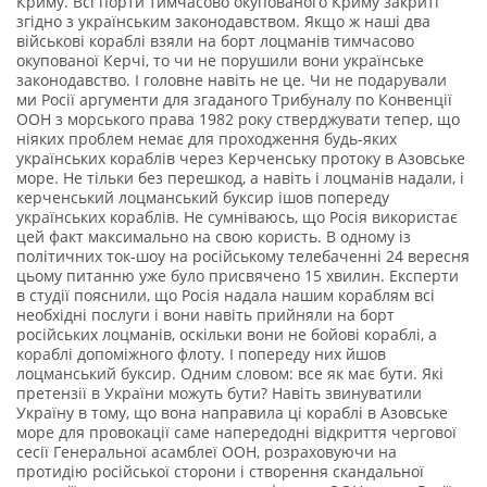
Криму. Всі порти тимчасово окупованого Криму закриті
згідно з українським законодавством. Якщо ж наші два
військові кораблі взяли на борт лоцманів тимчасово
окупованої Керчі, то чи не порушили вони українське
законодавство. І головне навіть не це. Чи не подарували
ми Росії аргументи для згаданого Трибуналу по Конвенції
ООН з морського права 1982 року стверджувати тепер, що
ніяких проблем немає для проходження будь-яких
українських кораблів через Керченську протоку в Азовське
море. Не тільки без перешкод, а навіть і лоцманів надали, і
керченський лоцманський буксир ішов попереду
українських кораблів. Не сумніваюсь, що Росія використає
цей факт максимально на свою користь. В одному із
політичних ток-шоу на російському телебаченні 24 вересня
цьому питанню уже було присвячено 15 хвилин. Експерти
в студії пояснили, що Росія надала нашим кораблям всі
необхідні послуги і вони навіть прийняли на борт
російських лоцманів, оскільки вони не бойові кораблі, а
кораблі допоміжного флоту. І попереду них йшов
лоцманський буксир. Одним словом: все як має бути. Які
претензії в України можуть бути? Навіть звинуватили
Україну в тому, що вона направила ці кораблі в Азовське
море для провокації саме напередодні відкриття чергової
сесії Генеральної асамблеї ООН, розраховуючи на
протидію російської сторони і створення скандальної