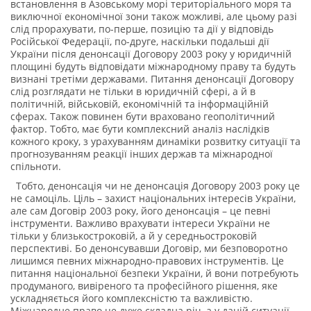
встановлення в Азовському морі територіального моря та
виключної економічної зони також можливі, але цьому разі
слід прорахувати, по-перше, позицію та дії у відповідь
Російської Федерації, по-друге, наскільки подальші дії
України після денонсації Договору 2003 року у юридичній
площині будуть відповідати міжнародному праву та будуть
визнані третіми державами. Питання денонсації Договору
слід розглядати не тільки в юридичній сфері, а й в
політичній, військовій, економічній та інформаційній
сферах. Також повинен бути враховано геополітичний
фактор. Тобто, має бути комплексний аналіз наслідків
кожного кроку, з урахуванням динаміки розвитку ситуації та
прогнозуванням реакції інших держав та міжнародної
спільноти.
Тобто, денонсація чи не денонсація Договору 2003 року це
не самоціль. Ціль – захист національних інтересів України,
але сам Договір 2003 року, його денонсація – це певні
інструменти. Важливо врахувати інтереси України не
тільки у близькостроковій, а й у середньостроковій
перспективі. Бо денонсувавши Договір, ми безповоротно
лишимся певних міжнародно-правових інструментів. Це
питання національної безпеки України, й вони потребують
продуманого, вивіреного та професійного рішення, яке
ускладняється його комплексністю та важливістю.
Міжнародне право це дуже складна річ, а у даній ситуації