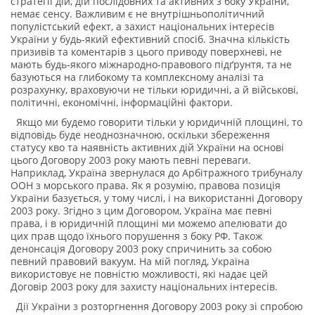
стратегії дій, дій послідовних та активних з боку України,
немає сенсу. Важливим є не внутрішньополітичний
популістський ефект, а захист національних інтересів
України у будь-який ефективний спосіб. Значна кількість
призивів та коментарів з цього приводу поверхневі, не
мають будь-якого міжнародно-правового підґрунтя, та не
базуються на глибокому та комплексному аналізі та
розрахунку, враховуючи не тільки юридичні, а й військові,
політичні, економічні, інформаційні фактори.
Якщо ми будемо говорити тільки у юридичній площині, то
відповідь буде неоднозначною, оскільки збереження
статусу кво та наявність активних дій України на основі
цього Договору 2003 року мають певні переваги.
Наприклад, Україна звернулася до Арбітражного трибуналу
ООН з морського права. Як я розумію, правова позиція
України базується, у тому числі, і на використанні Договору
2003 року. Згідно з цим Договором, Україна має певні
права, і в юридичній площині ми можемо апелювати до
цих прав щодо їхнього порушення з боку РФ. Також
денонсація Договору 2003 року спричинить за собою
певний правовий вакуум. На мій погляд, Україна
використовує не повністю можливості, які надає цей
Договір 2003 року для захисту національних інтересів.
Дії України з розторгнення Договору 2003 року зі спробою