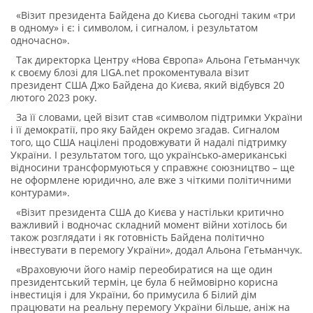
«Візит президента Байдена до Києва сьогодні таким «три
в одному» і є: і символом, і сигналом, і результатом
одночасно».
Так директорка Центру «Нова Європа» Альона Гетьманчук
к своєму блозі для LIGA.net прокоментувала візит
президент США Джо Байдена до Києва, який відбувся 20
лютого 2023 року.
За її словами, цей візит став «символом підтримки України
і її демократії, про яку Байден окремо згадав. Сигналом
того, що США націлені продовжувати й надалі підтримку
України. І результатом того, що українсько-американські
відносини трансформуються у справжнє союзництво – ще
не оформлене юридично, але вже з чіткими політичними
контурами».
«Візит президента США до Києва у настільки критично
важливий і водночас складний момент війни хотілось би
також розглядати і як готовність Байдена політично
інвестувати в перемогу України», додал Альона Гетьманчук.
«Враховуючи його намір переобиратися на ще один
президентський термін, це була б неймовірно корисна
інвестиція і для України, бо примусила б Білий дім
працювати на реальну перемогу України більше, аніж на