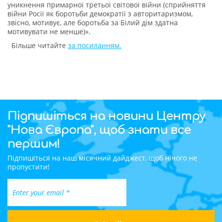
уникнення примарної третьої світової війни (сприйняття
війни Росії як боротьби демократії з авторитаризмом,
звісно, мотивує, але боротьба за Білий дім здатна
мотивувати не менше)».
Більше читайте
за посиланням.
Підпишіться на новини Центру
"Нова Європа", щоб знати все
першим!
Підпишіться на наш місячний дайджест, щоб нічого не
пропустити!