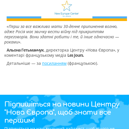
«Перш за все важливо мати 30-денне припинення вогню,
адже Росія має звичку вести війну під прикриттям
переговорів. Вони здатні робити і те, й інше одночасно —
роками».
Альона Гетьманчук
, директорка Центру «Нова Європа», у
коментарі французькому медіа
Les Jours.
Детальніше — за
посиланням
(французькою).
Підпишіться на новини Центру
"Нова Європа", щоб знати все
першим!
Підпишіться на наш місячний дайджест, щоб нічого не