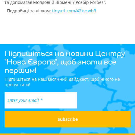
та допомагає Молдові й Вірменії? Розбір Forbes”.
Подробиці за лінком:
tinyurl.com/42kvcwb3
Підпишіться на новини Центру
"Нова Європа", щоб знати все
першим!
Підпишіться на наш місячний дайджест, щоб нічого не
пропустити!