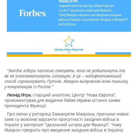
“Західні лідери частіше говорять, чого не робитимуть та
як не ескалюватимуть ситуацію. А це – найефективніший
спосіб спровокувати Путіна. Макрон виправляє їхню помилку
у комунікаціях із Росією.”
Леонід Літра,
старший аналітик, Центр “Нова Європа”,
прокоментував для видання
Forbes Україна
останні заяви
президента Франції.
Про зміни у риториці Еммануеля Макрона, причини нових
заяв та можливі варіанти присутності західних військ в
Україні у матеріалі “Ідеальний шторм для Франції”. Чому
Макрон говорить про введення західних військ в Україну