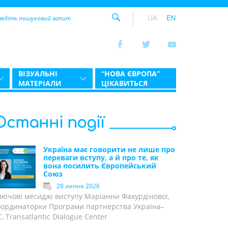
UA
EN
ВІЗУАЛЬНІ
“НОВА ЄВРОПА”
МАТЕРІАЛИ
ЦІКАВИТЬСЯ
Останні події
Україна має говорити не лише про
переваги вступу, а й про те, як
вона посилить Європейський
Союз
28 липня 2026
лючові месиджі виступу Маріанни Фахурдінової,
оординаторки Програми партнерства Україна–
, Transatlantic Dialogue Center