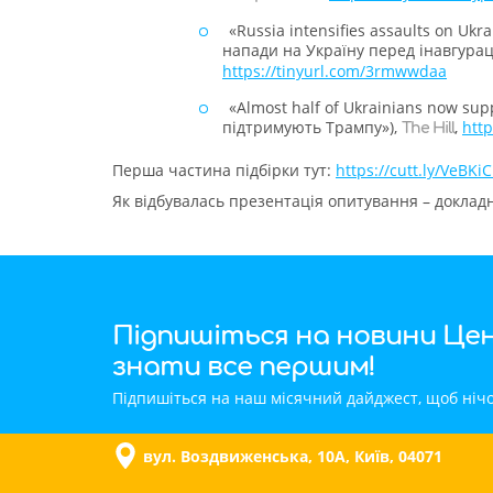
«Russia intensifies assaults on Uk
напади на Україну перед інавгура
https://tinyurl.com/3rmwwdaa
«Almost half of Ukrainians now su
підтримують Трампу»),
,
http
The Hill
Перша частина підбірки тут:
https://cutt.ly/VeBKiC
Як відбувалась презентація опитування – доклад
Підпишіться на новини Цен
знати все першим!
Підпишіться на наш місячний дайджест, щоб нічо
вул. Воздвиженська, 10A, Київ, 04071