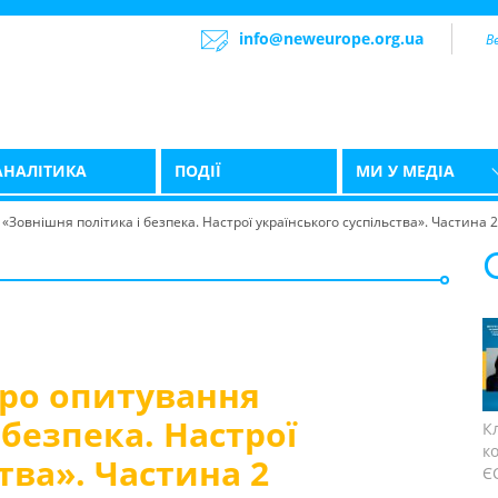
info@neweurope.org.ua
АНАЛІТИКА
ПОДІЇ
МИ У МЕДІА
«Зовнішня політика і безпека. Настрої українського суспільства». Частина 2
про опитування
 безпека. Настрої
К
к
тва». Частина 2
ЄС