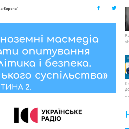
ва Європа"
В
«Н
К
д