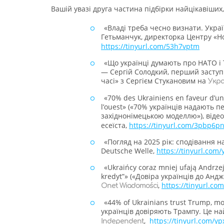
Вашій увазі друга частина підбірки найцікавіших,
«Владі треба чесно визнати. Украї
Гетьманчук, директорка Центру «Н
https://tinyurl.com/53h7vptm
«Що українці думають про НАТО і 
— Сергій Солодкий, перший заступ
часі» з Сергієм Стукановим на
Укра
«70% des Ukrainiens en faveur d’un
l’ouest» («70% українців надають 
західнонімецькою моделлю»), віде
есеїста,
https://tinyurl.com/3pbp6p
«Погляд на 2025 рік: сподівання н
Deutsche Welle,
https://tinyurl.com/
«Ukraińcy coraz mniej ufają Andrze
kredyt”» («Довіра українців до Андж
,
https://tinyurl.co
Onet Wiadomości
«44% of Ukrainians trust Trump, mo
українців довіряють Трампу. Це на
,
https://tinyurl.com/y
Independent