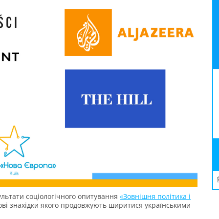
ультати соціологічного опитування
«Зовнішня політика і
ові знахідки якого продовжують ширитися українськими