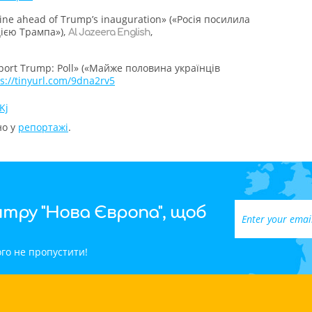
raine ahead of Trump’s inauguration» («Росія посилила
цією Трампа»),
,
Al Jazeera English
pport Trump: Poll» («Майже половина українців
s://tinyurl.com/9dna2rv5
Kj
но у
репортажі
.
тру "Нова Європа", щоб
го не пропустити!