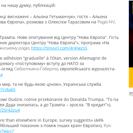
 на нашу думку, публікацій:
нці виснажені – Альона Гетьманчук», гостя – Альона
ова Європа», розмова з Олексієм Тарасовим на
,
Радіо NV
Трампа. Нове опитування від Центру “Нова Європа”. Гість
ник директора Центру “Нова Європа”», програма «На
,
https://tinyurl.com/4r4jwzs5
їнському радіо
e adhésion “graduelle” à l’Otan, version Allemagne de
перевагу «поступовому» вступу до НАТО за
о-огляд
, європейського журналіста-
Себастьяна Гоберта
na
а мир, та не будь-якою ціною», Українська служба
y7cj8ak5
jowi Dudzie, rośnie przekonanie do Donalda Trumpa. “To na
ея Дуда знизилась, а до Трампа – зросла. “В кредит”»),
m/25r42zu4
re than elsewhere in Europe, survey suggests» (44%
йбільший показник з-поміж інших країн Європи»),
Kyiv
px7wps7