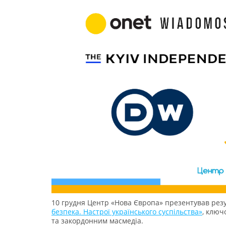
10 грудня Центр «Нова Європа» презентував рез
безпека. Настрої українського суспільства»
, ключ
та закордонним масмедіа.