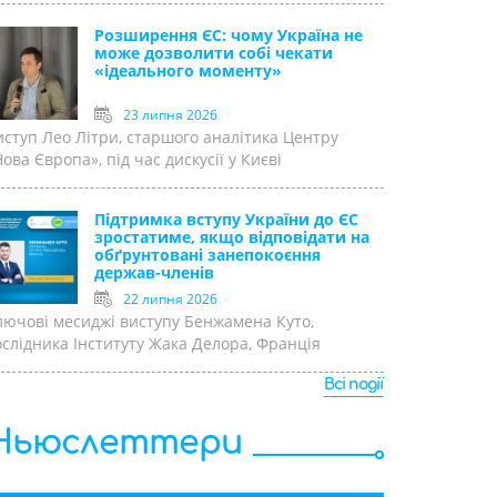
Розширення ЄС: чому Україна не
може дозволити собі чекати
«ідеального моменту»
23 липня 2026
иступ Лео Літри, старшого аналітика Центру
ова Європа», під час дискусії у Києві
Підтримка вступу України до ЄС
зростатиме, якщо відповідати на
обґрунтовані занепокоєння
держав-членів
22 липня 2026
лючові месиджі виступу Бенжамена Куто,
ослідника Інституту Жака Делора, Франція
Всі події
Ньюслеттери