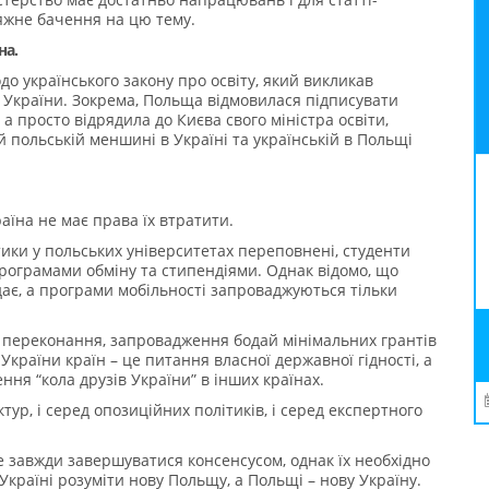
сяжне бачення на цю тему.
на.
до українського закону про освіту, який викликав
в України. Зокрема, Польща відмовилася підписувати
а просто відрядила до Києва свого міністра освіти,
 польській меншині в Україні та українській в Польщі
країна не має права їх втратити.
тики у польських університетах переповнені, студенти
рограмами обміну та стипендіями. Однак відомо, що
дає, а програми мобільності запроваджуються тільки
оє переконання, запровадження бодай мінімальних грантів
України країн – це питання власної державної гідності, а
ння “кола друзів України” в інших країнах.
ктур, і серед опозиційних політиків, і серед експертного
 завжди завершуватися консенсусом, однак їх необхідно
Україні розуміти нову Польщу, а Польщі – нову Україну.