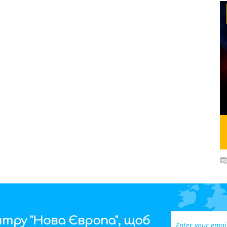
тру "Нова Європа", щоб