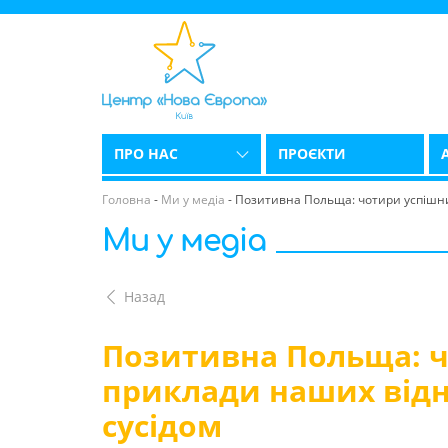
ПРО НАС
ПРОЄКТИ
Головна
-
Ми у медіа
-
Позитивна Польща: чотири успішни
Ми у медіа
Назад
Позитивна Польща: 
приклади наших відн
сусідом