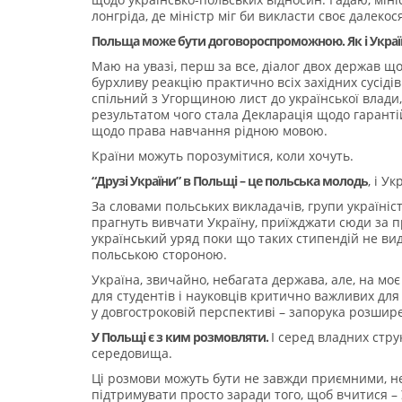
лонгріда, де міністр міг би викласти своє далеко
Польща може бути договороспроможною. Як і Украї
Маю на увазі, перш за все, діалог двох держав що
бурхливу реакцію практично всіх західних сусіді
спільний з Угорщиною лист до української влади, 
результатом чого стала Декларація щодо гарантій
щодо права навчання рідною мовою.
Країни можуть порозумітися, коли хочуть.
“Друзі України” в Польщі – це польська молодь
, і У
За словами польських викладачів, групи україніс
прагнуть вивчати Україну, приїжджати сюди за п
український уряд поки що таких стипендій не ви
польською стороною.
Україна, звичайно, небагата держава, але, на м
для студентів і науковців критично важливих для 
у довгостроковій перспективі – запорука розшире
У Польщі є з ким розмовляти.
І серед владних стру
середовища.
Ці розмови можуть бути не завжди приємними, не
підтримувати просто заради того, щоб вчитися – 