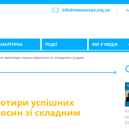
info@neweurope.org.ua
АНАЛІТИКА
ПОДІЇ
МИ У МЕДІА
х приклади наших відносин зі складним сусідом
чотири успішних
осин зі складним
К
к
ЄС