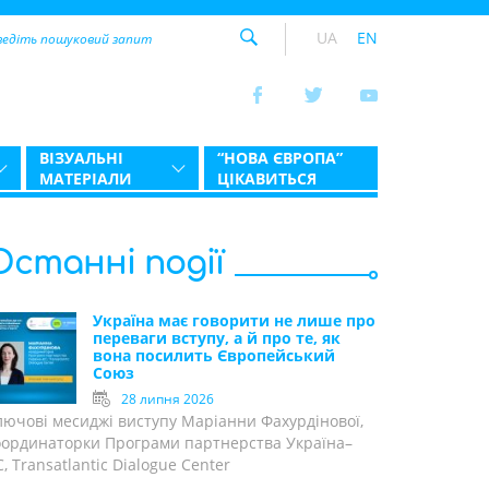
UA
EN
ВІЗУАЛЬНІ
“НОВА ЄВРОПА”
МАТЕРІАЛИ
ЦІКАВИТЬСЯ
Останні події
Україна має говорити не лише про
переваги вступу, а й про те, як
вона посилить Європейський
Союз
28 липня 2026
лючові месиджі виступу Маріанни Фахурдінової,
оординаторки Програми партнерства Україна–
, Transatlantic Dialogue Center