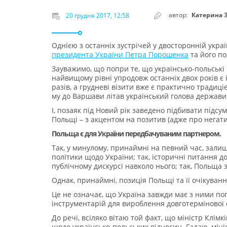
автор:
Катерина 
20 грудня 2017, 12:58
Однією з останніх зустрічей у двосторонній украї
президента України Петра Порошенка
та його по
Зауважимо, що попри те, що українсько-польські
найвищому рівні упродовж останніх двох років є
разів, а грудневі візити вже є практично традиціє
му до Варшави літав український голова держави
І, позаяк під Новий рік заведено підбивати підсу
Польщі – з акцентом на позитив (адже про негати
Польща є для України передбачуваним партнером.
Так, у минулому, принаймні на певний час, зали
політики щодо України; так, історичні питання 
публічному дискурсі навколо нього; так, Польща з
Однак, принаймні, позиція Польщі та її очікува
Це не означає, що Україна завжди має з ними пог
інструментарій для вироблення довготермінової с
До речі, всіляко вітаю той факт, що міністр Клім
щодо українсько-польських відносин. Гадаю, міні