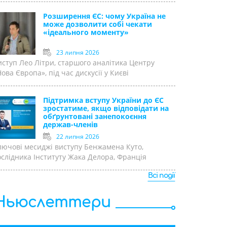
Розширення ЄС: чому Україна не
може дозволити собі чекати
«ідеального моменту»
23 липня 2026
иступ Лео Літри, старшого аналітика Центру
ова Європа», під час дискусії у Києві
Підтримка вступу України до ЄС
зростатиме, якщо відповідати на
обґрунтовані занепокоєння
держав-членів
22 липня 2026
лючові месиджі виступу Бенжамена Куто,
ослідника Інституту Жака Делора, Франція
Всі події
Ньюслеттери