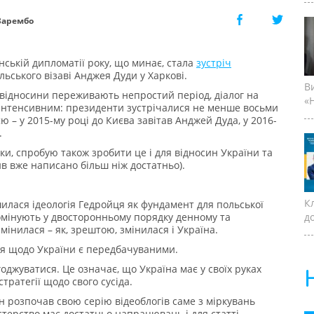
Зарембо
нській дипломатії року, що минає, стала
зустріч
льського візаві Анджея Дуди у Харкові.
В
 відносини переживають непростий період, діалог на
«Н
 інтенсивним: президенти зустрічалися не менше восьми
ю – у 2015-му році до Києва завітав Анджей Дуда, у 2016-
.
мки, спробую також зробити це і для відносин України та
в вже написано більш ніж достатньо).
К
шилася ідеологія Гедройця як фундамент для польської
домінують у двосторонньому порядку денному та
д
мінилася – як, зрештою, змінилася і Україна.
ння щодо України є передбачуваними.
оджуватися. Це означає, що Україна має у своїх руках
тратегії щодо свого сусіда.
кін розпочав свою серію відеоблогів саме з міркувань
стерство має достатньо напрацювань і для статті-