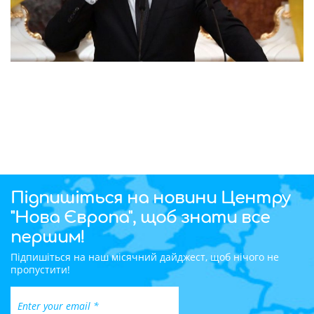
Підпишіться на новини Центру
"Нова Європа", щоб знати все
першим!
Підпишіться на наш місячний дайджест, щоб нічого не
пропустити!