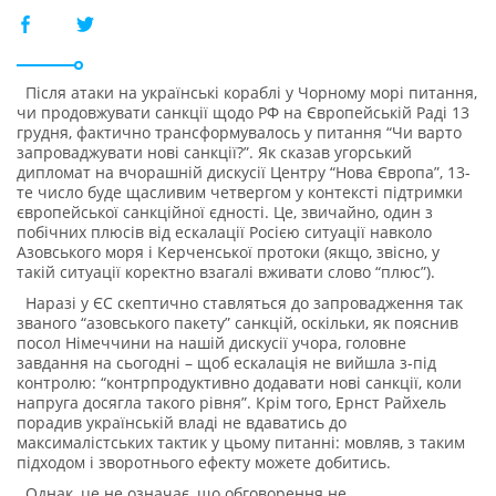
Після атаки на українські кораблі у Чорному морі питання,
чи продовжувати санкції щодо РФ на Європейській Раді 13
грудня, фактично трансформувалось у питання “Чи варто
запроваджувати нові санкції?”. Як сказав угорський
дипломат на вчорашній дискусії Центру “Нова Європа”, 13-
те число буде щасливим четвергом у контексті підтримки
європейської санкційної єдності. Це, звичайно, один з
побічних плюсів від ескалації Росією ситуації навколо
Азовського моря і Керченської протоки (якщо, звісно, у
такій ситуації коректно взагалі вживати слово “плюс”).
Наразі у ЄС скептично ставляться до запровадження так
званого “азовського пакету” санкцій, оскільки, як пояснив
посол Німеччини на нашій дискусії учора, головне
завдання на сьогодні – щоб ескалація не вийшла з-під
контролю: “контрпродуктивно додавати нові санкції, коли
напруга досягла такого рівня”. Крім того, Ернст Райхель
порадив українській владі не вдаватись до
максималістських тактик у цьому питанні: мовляв, з таким
підходом і зворотнього ефекту можете добитись.
Однак, це не означає, що обговорення не