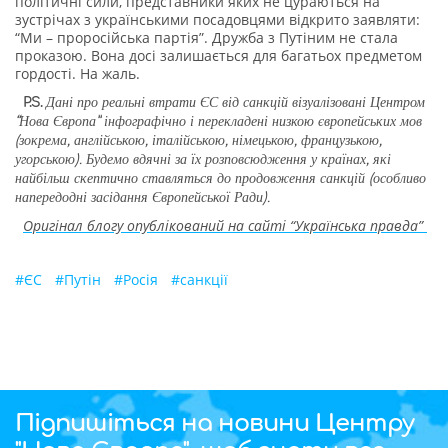
політичні сили, представники яких не цураються на
зустрічах з українськими посадовцями відкрито заявляти:
“Ми – проросійська партія”. Дружба з Путіним не стала
проказою. Вона досі залишається для багатьох предметом
гордості. На жаль.
P.S.
Дані про реальні втрати ЄС від санкцій візуалізовані Центром
“Нова Європа” інфографічно і перекладені низкою європейських мов
(зокрема, англійською, італійською, німецькою, французькою,
угорською). Будемо вдячні за їх розповсюдження у країнах, які
найбільш скептично ставляться до продовження санкцій (особливо
напередодні засідання Європейської Ради).
Оригінал блогу опублікований на сайті “Українська правда”
#
ЄС
#
Путін
#
Росія
#
санкції
Підпишіться на новини Центру