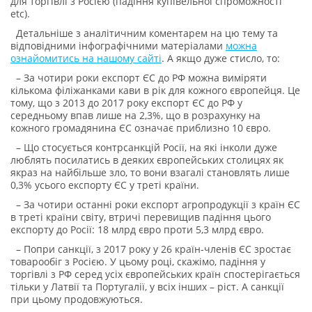
для торгівлі з Росією (падіння купівельної спроможності
etc).
Детальніше з аналітичним коментарем на цю тему та
відповідними інфографічними матеріалами
можна
ознайомитись на нашому сайті
. А якщо дуже стисло, то:
– За чотири роки експорт ЄС до РФ можна виміряти
кількома філіжанками кави в рік для кожного європейця. Це
тому, що з 2013 до 2017 року експорт ЄС до РФ у
середньому впав лише на 2,3%, що в розрахунку на
кожного громадянина ЄС означає приблизно 10 євро.
– Що стосується контрсанкцій Росії, на які інколи дуже
люблять посилатись в деяких європейських столицях як
якраз на найбільше зло, то вони взагалі становлять лише
0,3% усього експорту ЄС у треті країни.
– За чотири останні роки експорт агропродукції з країн ЄС
в треті країни світу, втричі перевищив падіння цього
експорту до Росії: 18 млрд євро проти 5,3 млрд євро.
– Попри санкції, з 2017 року у 26 країн-членів ЄС зростає
товарообіг з Росією. У цьому році, скажімо, падіння у
торгівлі з РФ серед усіх європейських країн спостерігається
тільки у Латвії та Португалії, у всіх інших – ріст. А санкції
при цьому продовжуються.