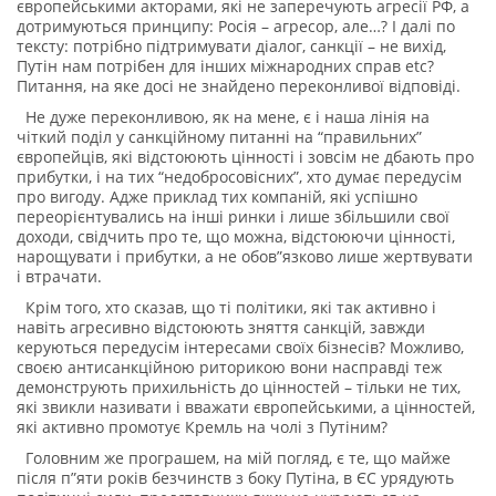
європейськими акторами, які не заперечують агресії РФ, а
дотримуються принципу: Росія – агресор, але…? І далі по
тексту: потрібно підтримувати діалог, санкції – не вихід,
Путін нам потрібен для інших міжнародних справ etc?
Питання, на яке досі не знайдено переконливої відповіді.
Не дуже переконливою, як на мене, є і наша лінія на
чіткий поділ у санкційному питанні на “правильних”
європейців, які відстоюють цінності і зовсім не дбають про
прибутки, і на тих “недобросовісних”, хто думає передусім
про вигоду. Адже приклад тих компаній, які успішно
переорієнтувались на інші ринки і лише збільшили свої
доходи, свідчить про те, що можна, відстоюючи цінності,
нарощувати і прибутки, а не обов”язково лише жертвувати
і втрачати.
Крім того, хто сказав, що ті політики, які так активно і
навіть агресивно відстоюють зняття санкцій, завжди
керуються передусім інтересами своїх бізнесів? Можливо,
своєю антисанкційною риторикою вони насправді теж
демонструють прихильність до цінностей – тільки не тих,
які звикли називати і вважати європейськими, а цінностей,
які активно промотує Кремль на чолі з Путіним?
Головним же програшем, на мій погляд, є те, що майже
після п”яти років безчинств з боку Путіна, в ЄС урядують