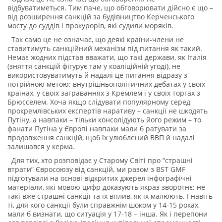
відбуватиметься. Тим паче, що обговорювати дійсно є що –
від розширення санкцій за будівництво Керченського
мосту до суддів і прокурорів, які судили моряків.
Так само це не означає, що деякі країни-члени не
ставитимуть санкційний механізм під питання як такий.
Немає жодних підстав вважати, що такі держави, як Італія
(зняття санкцій фігурує там у коаліційній угоді), не
використовуватимуть й надалі це питання відразу з
потрійною метою: внутрішньополітичних дебатах у своїх
країнах, у своїх заграваннях з Кремлем і у своїх торгах з
Брюсселем. Хоча якщо слідувати популярному серед
прокремлівських експертів наративу – санкції не шкодять
Путіну, а навпаки – тільки консолідують його режим – то
фанати Путіна у Європі навпаки мали б ратувати за
продовження санкцій, щоб їх улюблений ВВП й надалі
залишався у керма.
Для тих, хто розповідає у Старому Світі про “страшні
втрати” Євросоюзу від санкцій, ми разом з BST GMF
підготували на основі відкритих джерел інфографічні
матеріали, які мовою цифр доказують якраз зворотнє: не
такі вже страшні санкції та їх вплив, як їх малюють. І навіть
ті, для кого санкції були справжнім шоком у 14-15 роках,
мали б визнати, що ситуація у 17-18 – інша. Як і перепони