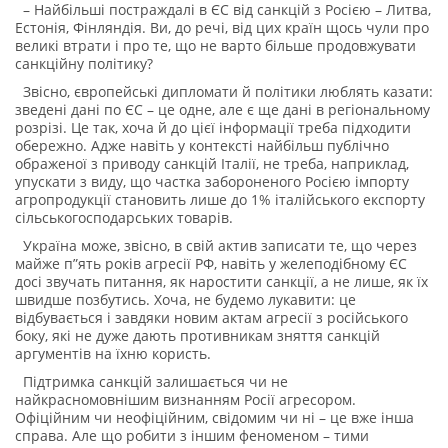
– Найбільші постраждалі в ЄС від санкцій з Росією – Литва,
Естонія, Фінляндія. Ви, до речі, від цих країн щось чули про
великі втрати і про те, що не варто більше продовжувати
санкційну політику?
Звісно, європейські дипломати й політики люблять казати:
зведені дані по ЄС – це одне, але є ще дані в регіональному
розрізі. Це так, хоча й до цієї інформації треба підходити
обережно. Адже навіть у контексті найбільш публічно
ображеної з приводу санкцій Італії, не треба, наприклад,
упускати з виду, що частка забороненого Росією імпорту
агропродукції становить лише до 1% італійського експорту
сільськогосподарських товарів.
Україна може, звісно, в свій актив записати те, що через
майже п”ять років агресії РФ, навіть у желеподібному ЄС
досі звучать питання, як наростити санкції, а не лише, як їх
швидше позбутись. Хоча, не будемо лукавити: це
відбувається і завдяки новим актам агресії з російського
боку, які не дуже дають противникам зняття санкцій
аргументів на їхню користь.
Підтримка санкцій залишається чи не
найкрасномовнішим визнанням Росії агресором.
Офіційним чи неофіційним, свідомим чи ні – це вже інша
справа. Але що робити з іншим феноменом – тими