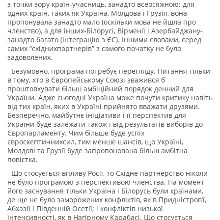
з точки зору країн-учасниць, занадто всеосяжною: для
одних країн, таких як Україна, Молдова і Грузія, вона
пропонувала занадто мало (оскільки мова не йшла про
членство), а для інших-Білорусі, Вірменії і Азербайджану-
занадто багато (інтеграцію з ЄС). Іншими словами, серед
самих “східнихпартнерів” з самого початку не було
задоволених.
Безумовно, програма потребує перегляду. Питання тільки
в тому, хто в Європейському Союзі зважився б
проштовхувати більш амбіційний порядок денний для
України. Адже сьогодні Україна може почути критику навіть
від тих країн, яких в Україні прийнято вважати друзями.
Безперечно, майбутнє ініціативи і її перспектив для
України буде залежати також і від результатів виборів до
Європарламенту. Чим більше буде успіх
євроскептичнихсил, тим менше шансів, що Україні,
Молдові та Грузії буде запропонована більш амбітна
повістка.
Що стосується впливу Росії, то Східне партнерство ніколи
не було програмою з перспективою членства. На момент
його заснування тільки Україна і Білорусь були країнами,
де ще не було заморожених конфліктів, як в Придністров’ї,
Абхазії і Південній Осетії; і конфліктів низької
інтенсивності, як в Нагірному Карабасі. Що стосується