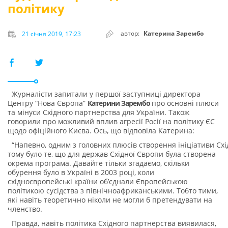
політику
автор:
Катерина Зарембо
21 січня 2019, 17:23
Журналісти запитали у першої заступниці директора
Центру “Нова Європа”
Катерини Зарембо
про основні плюси
та мінуси Східного партнерства для України. Також
говорили про можливий вплив агресії Росії на політику ЄС
щодо офіційного Києва. Ось, що відповіла Катерина:
“Напевно, одним з головних плюсів створення ініціативи Схі
тому було те, що для держав Східної Європи була створена
окрема програма. Давайте тільки згадаємо, скільки
обурення було в Україні в 2003 році, коли
східноєвропейські країни об’єднали Європейською
політикою сусідства з північноафриканськими. Тобто тими,
які навіть теоретично ніколи не могли б претендувати на
членство.
Правда, навіть політика Східного партнерства виявилася,