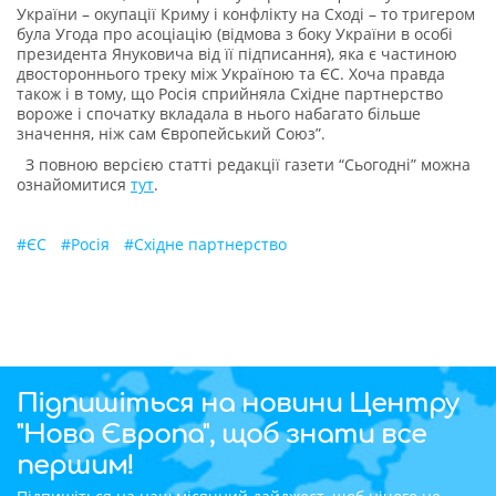
України – окупації Криму і конфлікту на Сході – то тригером
була Угода про асоціацію (відмова з боку України в особі
президента Януковича від її підписання), яка є частиною
двостороннього треку між Україною та ЄС. Хоча правда
також і в тому, що Росія сприйняла Східне партнерство
вороже і спочатку вкладала в нього набагато більше
значення, ніж сам Європейський Союз”.
З повною версією статті редакції газети “Сьогодні” можна
ознайомитися
тут
.
#
ЄС
#
Росія
#
Східне партнерство
Підпишіться на новини Центру
"Нова Європа", щоб знати все
першим!