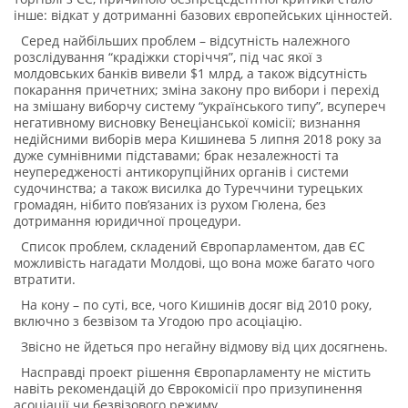
інше: відкат у дотриманні базових європейських цінностей.
Серед найбільших проблем – відсутність належного
розслідування “крадіжки сторіччя”, під час якої з
молдовських банків вивели $1 млрд, а також відсутність
покарання причетних; зміна закону про вибори і перехід
на змішану виборчу систему “українського типу”, всупереч
негативному висновку Венеціанської комісії; визнання
недійсними виборів мера Кишинева 5 липня 2018 року за
дуже сумнівними підставами; брак незалежності та
неупередженості антикорупційних органів і системи
судочинства; а також висилка до Туреччини турецьких
громадян, нібито пов’язаних із рухом Гюлена, без
дотримання юридичної процедури.
Список проблем, складений Європарламентом, дав ЄС
можливість нагадати Молдові, що вона може багато чого
втратити.
На кону – по суті, все, чого Кишинів досяг від 2010 року,
включно з безвізом та Угодою про асоціацію.
Звісно не йдеться про негайну відмову від цих досягнень.
Насправді проект рішення Європарламенту не містить
навіть рекомендацій до Єврокомісії про призупинення
асоціації чи безвізового режиму.