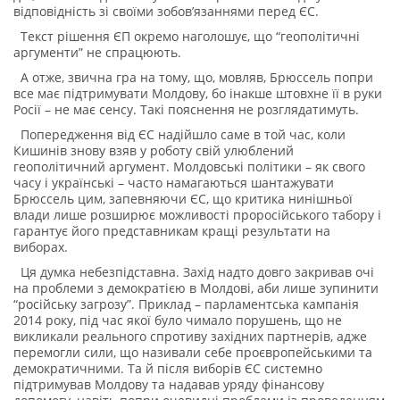
відповідність зі своїми зобов’язаннями перед ЄС.
Текст рішення ЄП окремо наголошує, що “геополітичні
аргументи” не спрацюють.
А отже, звична гра на тому, що, мовляв, Брюссель попри
все має підтримувати Молдову, бо інакше штовхне її в руки
Росії – не має сенсу. Такі пояснення не розглядатимуть.
Попередження від ЄС надійшло саме в той час, коли
Кишинів знову взяв у роботу свій улюблений
геополітичний аргумент. Молдовські політики – як свого
часу і українські – часто намагаються шантажувати
Брюссель цим, запевняючи ЄС, що критика нинішньої
влади лише розширює можливості проросійського табору і
гарантує його представникам кращі результати на
виборах.
Ця думка небезпідставна. Захід надто довго закривав очі
на проблеми з демократією в Молдові, аби лише зупинити
“російську загрозу”. Приклад – парламентська кампанія
2014 року, під час якої було чимало порушень, що не
викликали реального спротиву західних партнерів, адже
перемогли сили, що називали себе проєвропейськими та
демократичними. Та й після виборів ЄС системно
підтримував Молдову та надавав уряду фінансову