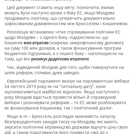
Цей документ ставить іншу мету: позначити, якими
можуть бути наступні кроки з боку ЄС, якщо Молдова
продовжить політику, що суперечить документально
зафіксованим домовленостям між Брюсселем і Кишиневом.
Резолюція встановлює чітке спрямування політики ЄС
щодо Молдови – з одного боку, підкреслюючи, що
Кишинів
вже втратив
(зокрема, макрофінансову допомогу
на суму 100 млн доларів, а також фінансування програм
бюджетної підтримки), а з іншого боку – наголошуючи на
тому, що він
ризикує додатково втратити
.
Час, відведений Молдові для того, щоби повернутися на
шлях реформ, спливає дуже швидко.
Європейський парламент вказує на парламентські вибори
24 лютого 2019 року як на “сигнальну дату”, коли
оцінюватиметься майбутнє відносин. Якщо наступного
року Молдові вдасться провести вільні й справедливі
вибори і реанімувати реформи – то ЄС може розблокувати
як фінансування Кишинева, так і політичний діалог.
Якщо ж ні – Брюссель розглядає можливість запуску
безпрецедентних заходів тиску на Молдову, які мають
змусити політичне керівництво держави відчути ціну своїх
дій, а також підштовхнути його привести свої дії у