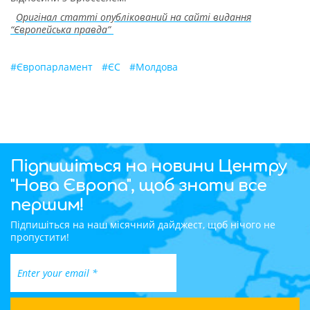
Оригінал статті опублікований на сайті видання
“Європейська правда”
#
Європарламент
#
ЄС
#
Молдова
Підпишіться на новини Центру
"Нова Європа", щоб знати все
першим!
Підпишіться на наш місячний дайджест, щоб нічого не
пропустити!