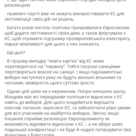
резолюцією:
правлячі партії вже не можуть використовувати ЄС для
легітимізації своїх дій чи рішень.
Багато років поспіль політики прикривалися Євросоюзом,
щоб додати легітимності своїм діям, а також фліртували з
ЄС, щоб отримати підтримку проєвропейського електорату.
Наразі можливості для цього у них зникають.
Що далі?
В гіршому випадку “жовта картка” від ЄС може
перетворитися на “червону”. Тобто погрози санкціями
перетворяться власне на санкції. І якщо парламентські
вибори наступного року не будуть визнані вільними та
чесними, імовірність цього суттєво зросте.
Однак цей шлях не є неуникним. Попри нинішню кризу,
Молдова має всі передумови поліпшити відносини з ЄС
навіть до виборів. Для цього знадобиться вирішити
ключові питання, окреслені ЄС, та забезпечити рівні умови
для всіх учасників на майбутніх виборах. Звісно, якщо
Кишинів сприйме резолюцію Європарламенту як
можливість відновити відносини з ЄС – а не обере шлях
подальшої конфронтації і не буде й надалі погіршувати свої
відносини з Брюсселем.