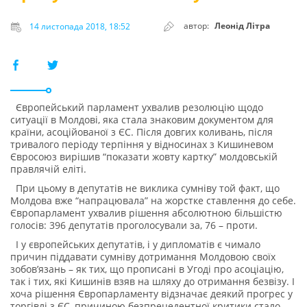
автор:
Леонід Літра
14 листопада 2018, 18:52
Європейський парламент ухвалив резолюцію щодо
ситуації в Молдові, яка стала знаковим документом для
країни, асоційованої з ЄС. Після довгих коливань, після
тривалого періоду терпіння у відносинах з Кишиневом
Євросоюз вирішив “показати жовту картку” молдовській
правлячій еліті.
При цьому в депутатів не виклика сумніву той факт, що
Молдова вже “напрацювала” на жорстке ставлення до себе.
Європарламент ухвалив рішення абсолютною більшістю
голосів: 396 депутатів проголосували за, 76 – проти.
І у європейських депутатів, і у дипломатів є чимало
причин піддавати сумніву дотримання Молдовою своїх
зобов’язань – як тих, що прописані в Угоді про асоціацію,
так і тих, які Кишинів взяв на шляху до отримання безвізу. І
хоча рішення Європарламенту відзначає деякий прогрес у
торгівлі з ЄС, причиною безпрецедентної критики стало