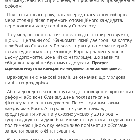
допомогу, навіть попри очевидні проблеми із проведенням
реформ.
Події останнього року, насамперед скасування виборів
мера столиці після перемоги опозиційного кандидата,
переповнили чашу терпіння у Євросоюзу.
Та у молдовській політичній еліти досі поширена думка,
що ЄС – це такий собі “банкомат”, який дає гроші за клятву
в любові до Європи. У Брюсселі прагнуть покласти край
таким судженням – і резолюція Європарламенту має в
цьому допомогти. Вона чітко наголошує, що заяви та
обіцянки надалі не братимуть до уваги.
Прогрес
оцінюватимуть за конкретними діями, а не за намірами.
Враховуючи фінансові реалії, це означає, що Молдова
нині – на роздоріжжі.
Або їй доведеться повернутися до проведення критичних
реформ, або вона буде змушена покладатися на
фінансування з інших джерел. По суті, єдиним таким
джерелом є Росія. А її гроші – як довів приклад
кредитування України у схожих умовах у 2013 році –
супроводжуються дуже болючими поступками і надвисокою
політичною ціною, яку неможливо порівняти з обсягами
запропонованого фінансування.
Є ще один сигнал, який Євросоюз передає Молдові цією