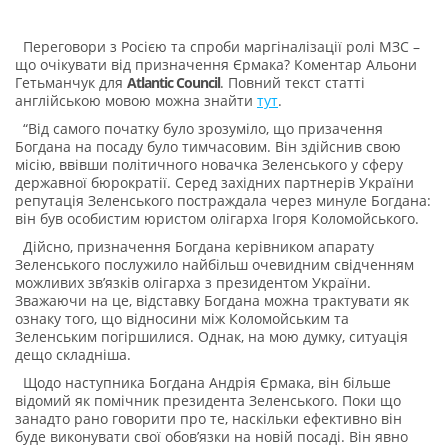
Переговори з Росією та спроби маргіналізації ролі МЗС –
що очікувати від призначення Єрмака? Коментар Альони
Гетьманчук для
Atlantic Council
. Повний текст статті
англійською мовою можна знайти
тут
.
“Від самого початку було зрозуміло, що призачення
Богдана на посаду було тимчасовим. Він здійснив свою
місію, ввівши політичного новачка Зеленського у сферу
державної бюрократії. Серед західних партнерів України
репутація Зеленського постраждала че
рез минуле Богдана:
він був особистим юристом олігарха Ігоря Коломойського.
Дійсно, призначення Богдана керівником апарату
Зеленського послужило найбільш очевидним свідченням
можливих зв’язків олігарха з президентом України.
Зважаючи на це, відставку Богдана можна трактувати як
ознаку того, що відносини між Коломойським та
Зеленським погіршилися. Однак, на мою думку, ситуація
дещо складніша.
Щодо наступника Богдана Андрія Єрмака, він більше
відомий як помічник президента Зеленського. Поки що
занадто рано говорити про те, наскільки ефективно він
буде виконувати свої обов’язки на новій посаді. Він явно