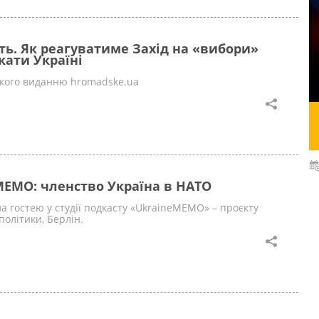
сть. Як реагуватиме Захід на «вибори»
кати Україні
дкого виданню hromadske.ua
MEMO: членство Україна в НАТО
а гостею у студії подкасту «UkraineMEMO» – проєкту
політики, Берлін.