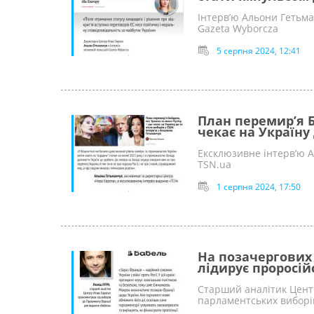
Інтерв’ю Альони Гетьма
Gazeta Wyborcza
5 серпня 2024, 12:41
План перемир’я Б
чекає на Україну
Ексклюзивне інтерв’ю А
TSN.ua
1 серпня 2024, 17:50
На позачергових
лідирує проросій
Старший аналітик Центр
парламентських виборі