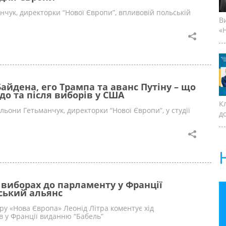
нчук, директорки “Нової Європи”, впливовій польській
В
«Н
айдена, его Трампа та аванс Путіну – що
 до та після виборів у США
К
льони Гетьманчук, директорки “Нової Європи”, у студії
д
 виборах до парламенту у Франції
ський альянс
у «Нова Європа» Леонід Літра коментує хід
в у Франції виданню “Бабель”