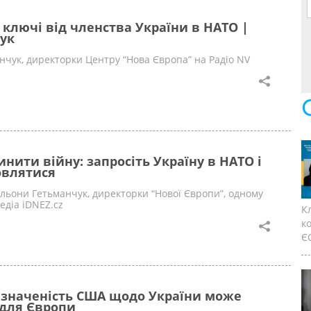
ключі від членства України в НАТО |
ук
нчук, директорки Центру “Нова Європа” на Радіо NV
инити війну: запросіть Україну в НАТО і
овлятися
льони Гетьманчук, директорки “Нової Європи”, одному
едіа iDNEZ.cz
К
к
ЄС
изначеність США щодо України може
 для Європи