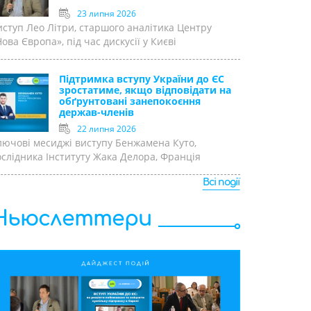
23 липня 2026
иступ Лео Літри, старшого аналітика Центру
ова Європа», під час дискусії у Києві
Підтримка вступу України до ЄС
зростатиме, якщо відповідати на
обґрунтовані занепокоєння
держав-членів
22 липня 2026
лючові месиджі виступу Бенжамена Куто,
ослідника Інституту Жака Делора, Франція
Всі події
Ньюслеттери