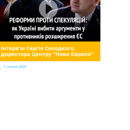
Інтерв'ю Сергія Солодкого,
директора Центру "Нова Європа"
1 липня 2026