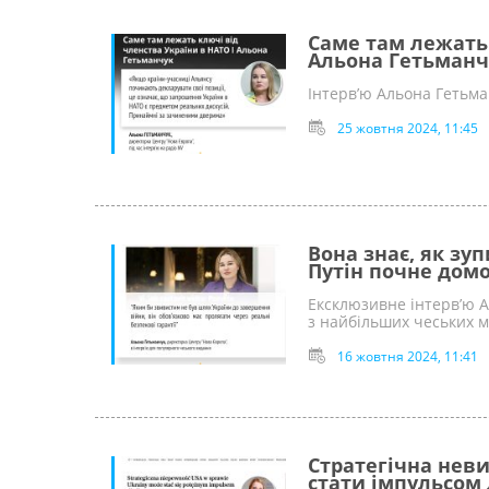
Саме там лежать 
Альона Гетьманч
Інтерв’ю Альона Гетьма
25 жовтня 2024, 11:45
Вона знає, як зуп
Путін почне дом
Ексклюзивне інтерв’ю А
з найбільших чеських м
16 жовтня 2024, 11:41
Стратегічна нев
стати імпульсом