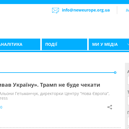
info@neweurope.org.ua
АНАЛІТИКА
ПОДІЇ
МИ У МЕДІА
вав Україну». Трамп не буде чекати
Альони Гетьманчук, директорки Центру “Нова Європа”,
ress
00