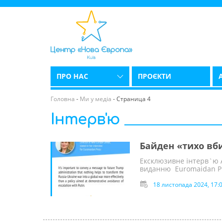
ПРО НАС
ПРОЄКТИ
Головна
-
Ми у медіа
-
Страница 4
Інтерв'ю
Байден «тихо вби
Ексклюзивне інтерв`ю 
виданню Euromaidan P
18 листопада 2024, 17: