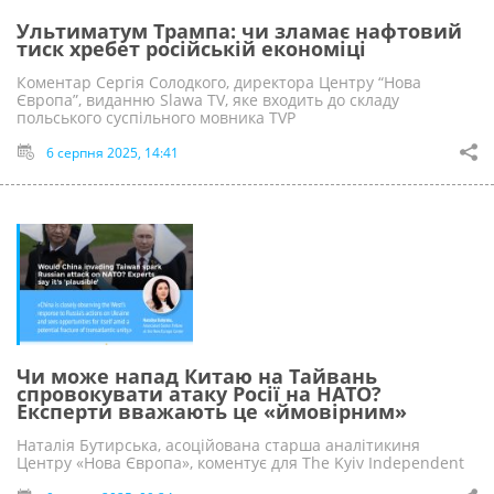
Ультиматум Трампа: чи зламає нафтовий
тиск хребет російській економіці
Коментар Сергія Солодкого, директора Центру “Нова
Європа”, виданню Slawa TV, яке входить до складу
польського суспільного мовника TVP
6 серпня 2025, 14:41
Чи може напад Китаю на Тайвань
спровокувати атаку Росії на НАТО?
Експерти вважають це «ймовірним»
Наталія Бутирська, асоційована старша аналітикиня
Центру «Нова Європа», коментує для The Kyiv Independent