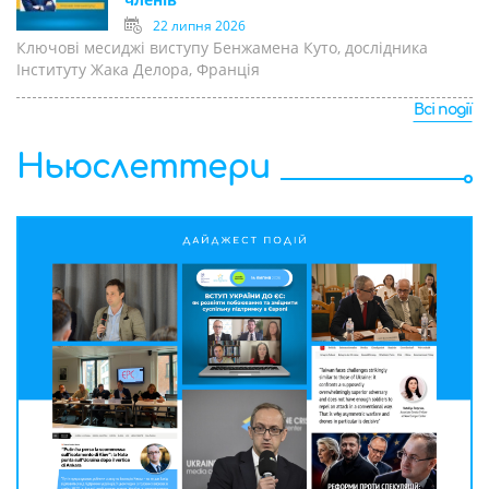
22 липня 2026
Ключові месиджі виступу Бенжамена Куто, дослідника
Інституту Жака Делора, Франція
Всі події
Ньюслеттери