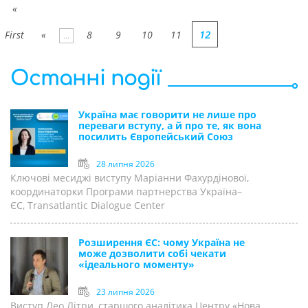
«
First
«
8
9
10
11
12
...
Останні події
Україна має говорити не лише про
переваги вступу, а й про те, як вона
посилить Європейський Союз
28 липня 2026
Ключові месиджі виступу Маріанни Фахурдінової,
координаторки Програми партнерства Україна–
ЄС, Transatlantic Dialogue Center
Розширення ЄС: чому Україна не
може дозволити собі чекати
«ідеального моменту»
23 липня 2026
Виступ Лео Літри, старшого аналітика Центру «Нова