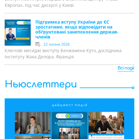
Європа», під час дискусії у Києві
Підтримка вступу України до ЄС
зростатиме, якщо відповідати на
обґрунтовані занепокоєння держав-
членів
22 липня 2026
Ключові месиджі виступу Бенжамена Куто, дослідника
Інституту Жака Делора, Франція
Всі події
Ньюслеттери