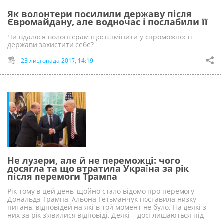
Як волонтери посилили державу після
Євромайдану, але водночас і послабили її
Чи вдалося волонтерам щось змінити у спроможності
держави захистити себе?
23 листопада 2017, 14:19
Не лузери, але й не переможці: чого
досягла та що втратила Україна за рік
після перемоги Трампа
Рік тому в цей день, щойно стало відомо про перемогу
Дональда Трампа, Альона Гетьманчук поставила низку
питань, відповідей на які в той момент не було. На деякі з
них за рік з’явилися відповіді. Деякі – досі лишаються під