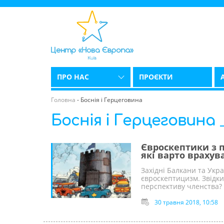
ПРО НАС
ПРОЄКТИ
Головна
-
Боснія і Герцеговина
Боснія і Герцеговина
Євроскептики з п
які варто врахув
Західні Балкани та Укра
євроскептицизм. Звідки
перспективу членства?
30 травня 2018, 10:58