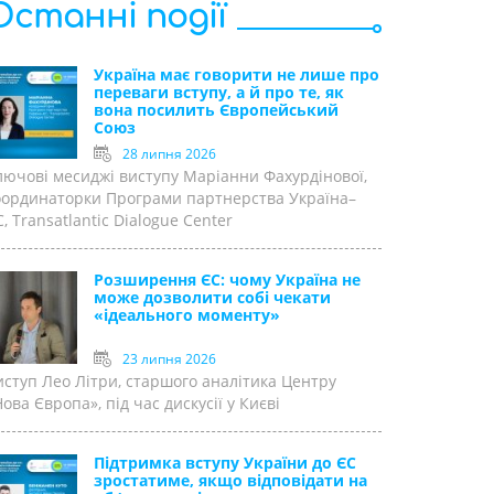
Останні події
Україна має говорити не лише про
переваги вступу, а й про те, як
вона посилить Європейський
Союз
28 липня 2026
лючові месиджі виступу Маріанни Фахурдінової,
оординаторки Програми партнерства Україна–
, Transatlantic Dialogue Center
Розширення ЄС: чому Україна не
може дозволити собі чекати
«ідеального моменту»
23 липня 2026
иступ Лео Літри, старшого аналітика Центру
ова Європа», під час дискусії у Києві
Підтримка вступу України до ЄС
зростатиме, якщо відповідати на