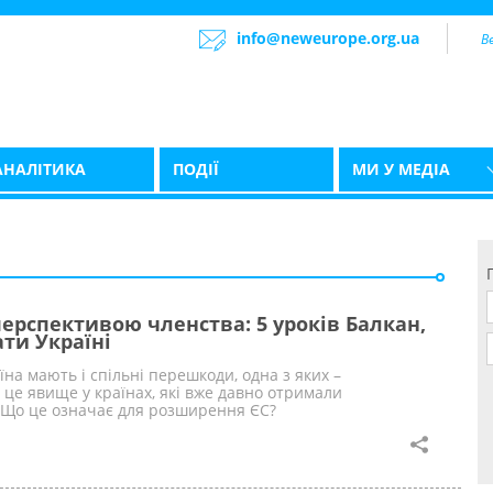
info@neweurope.org.ua
АНАЛІТИКА
ПОДІЇ
МИ У МЕДІА
ерспективою членства: 5 уроків Балкан,
ати Україні
їна мають і спільні перешкоди, одна з яких –
 це явище у країнах, які вже давно отримали
 Що це означає для розширення ЄС?