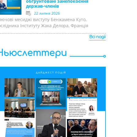
обґрунтовані занепокоєння
держав-членів
22 липня 2026
лючові месиджі виступу Бенжамена Куто,
ослідника Інституту Жака Делора, Франція
Всі події
Ньюслеттери