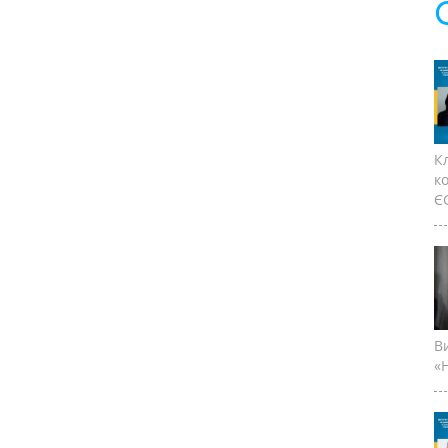
К
к
ЄС
В
«Н