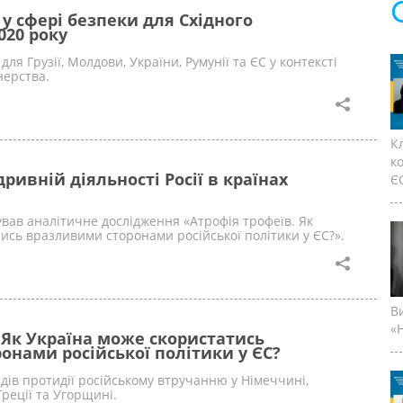
у сфері безпеки для Східного
020 року
для Грузії, Молдови, України, Румунії та ЄС у контексті
нерства.
К
к
ривній діяльності Росії в країнах
ЄС
вав аналітичне дослідження «Атрофія трофеїв. Як
ись вразливими сторонами російської політики у ЄС?».
В
«Н
 Як Україна може скористатись
онами російської політики у ЄС?
дів протидії російському втручанню у Німеччині,
 Греції та Угорщині.