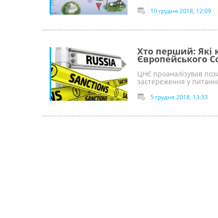
10 грудня 2018, 12:09
Хто перший: Які 
Європейського Со
ЦНЄ проаналізував пози
застереження у питанні
5 грудня 2018, 13:33