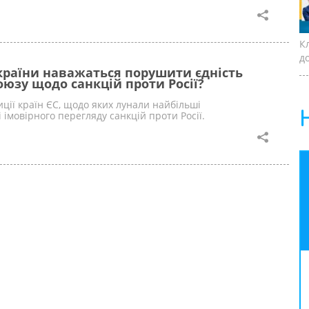
К
д
країни наважаться порушити єдність
юзу щодо санкцій проти Росії?
ції країн ЄС, щодо яких лунали найбільші
 імовірного перегляду санкцій проти Росії.