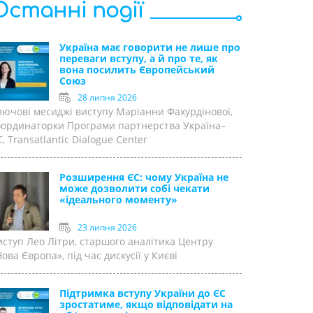
Останні події
Україна має говорити не лише про
переваги вступу, а й про те, як
вона посилить Європейський
Союз
28 липня 2026
лючові месиджі виступу Маріанни Фахурдінової,
оординаторки Програми партнерства Україна–
, Transatlantic Dialogue Center
Розширення ЄС: чому Україна не
може дозволити собі чекати
«ідеального моменту»
23 липня 2026
иступ Лео Літри, старшого аналітика Центру
ова Європа», під час дискусії у Києві
Підтримка вступу України до ЄС
зростатиме, якщо відповідати на