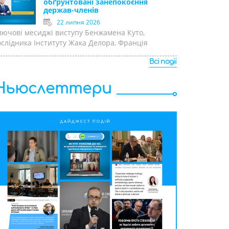
обґрунтовані занепокоєння
держав-членів
22 липня 2026
лючові месиджі виступу Бенжамена Куто,
ослідника Інституту Жака Делора, Франція
Всі події
Ньюслеттери