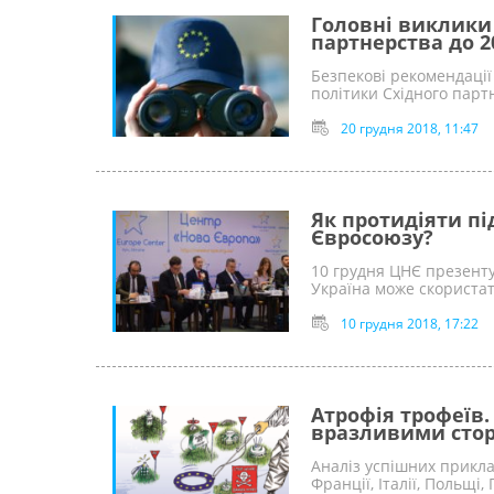
Головні виклики 
партнерства до 2
Безпекові рекомендації 
політики Східного парт
20 грудня 2018, 11:47
Як протидіяти під
Євросоюзу?
10 грудня ЦНЄ презенту
Україна може скористат
10 грудня 2018, 17:22
Атрофія трофеїв.
вразливими стор
Аналіз успішних прикла
Франції, Італії, Польщі,