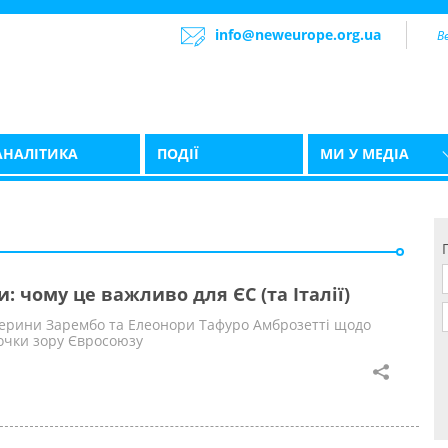
info@neweurope.org.ua
АНАЛІТИКА
ПОДІЇ
МИ У МЕДІА
: чому це важливо для ЄС (та Італії)
терини Зарембо та Елеонори Тафуро Амброзетті щодо
точки зору Євросоюзу