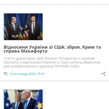
Відносини України зі США: зброя, Крим та
справа Манафорта
Стаття директорки ЦНЄ Альони Гетьманчук з оцінкою
прогресу у відносинах України зі США (липень-вересень)
для щоквартального журналу ТRUMAN Index.
8 листопада 2018, 13:41