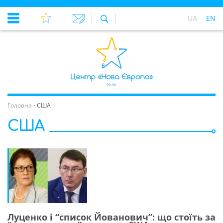
UA
EN
Головна
-
США
США
Луценко і “список Йованович”: що стоїть за