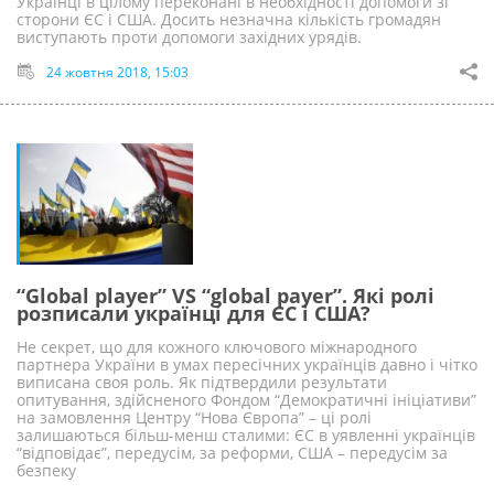
Українці в цілому переконані в необхідності допомоги зі
сторони ЄС і США. Досить незначна кількість громадян
виступають проти допомоги західних урядів.
24 жовтня 2018, 15:03
“Global player” VS “global payer”. Які ролі
розписали українці для ЄС і США?
Не секрет, що для кожного ключового міжнародного
партнера України в умах пересічних українців давно і чітко
виписана своя роль. Як підтвердили результати
опитування, здійсненого Фондом “Демократичні ініціативи”
на замовлення Центру “Нова Європа” – ці ролі
залишаються більш-менш сталими: ЄС в уявленні українців
“відповідає”, передусім, за реформи, США – передусім за
безпеку