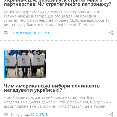
партнерства. Чи стратегічного патронажу?
Коментар директорки Центру «Нова Європа» Альони
Гетьманчук до інавгураційного засідання Комісії зі
стратегічного партнерства Україна-США, яке відбулось 16
листопада у Вашингтоні на рівні Клімкін-Помпео.
16 листопада 2018, 11:51
Чим американські вибори починають
нагадувати українські?
Чим більше стежиш за виборами у США, тим більше
наздоганяє відчуття дежавю. Стійке враження, що десь ми
щось подібне вже бачили чи чули. І “десь” – це в Україні.
8 листопада 2018, 17:18