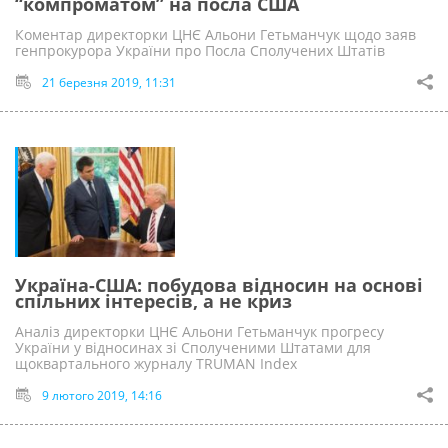
“компроматом” на посла США
Коментар директорки ЦНЄ Альони Гетьманчук щодо заяв
генпрокурора України про Посла Сполучених Штатів
21 березня 2019, 11:31
Україна-США: побудова відносин на основі
спільних інтересів, а не криз
Аналіз директорки ЦНЄ Альони Гетьманчук прогресу
України у вiдносинах зі Сполученими Штатами для
щоквартального журналу ТRUMAN Index
9 лютого 2019, 14:16