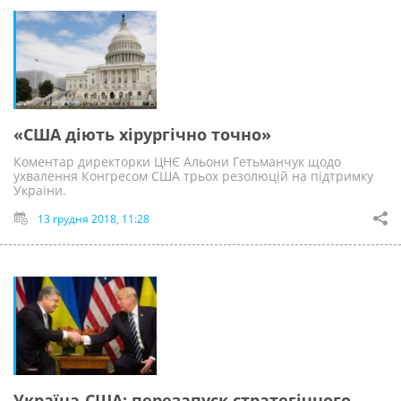
«США діють хірургічно точно»
Коментар директорки ЦНЄ Альони Гетьманчук щодо
ухвалення Конгресом США трьох резолюцій на підтримку
України.
13 грудня 2018, 11:28
Україна-США: перезапуск стратегічного