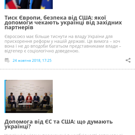
Тиск Європи, безпека від США: якої
допомоги чекають українці від західних
партнерів
Євросоюз має більше тиснути на владу України для
прискорення реформ у нашій державі. Ця вимога – хоч
вона і не до вподоби багатьом представниками влади –
відтепер є соціологічно доведеною.
24 жовтня 2018, 17:25
Допомога від ЄС та США: що думають
українці?