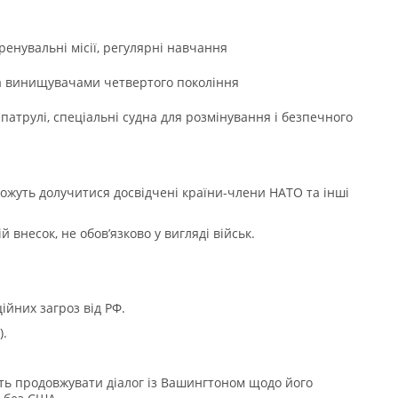
тренувальні місії, регулярні навчання
а винищувачами четвертого покоління
 патрулі, спеціальні судна для розмінування і безпечного
можуть долучитися досвідчені країни-члени НАТО та інші
 внесок, не обовʼязково у вигляді військ.
йних загроз від РФ.
).
ть продовжувати діалог із Вашингтоном щодо його