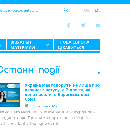
UA
EN
ВІЗУАЛЬНІ
“НОВА ЄВРОПА”
МАТЕРІАЛИ
ЦІКАВИТЬСЯ
Останні події
Україна має говорити не лише про
переваги вступу, а й про те, як
вона посилить Європейський
Союз
28 липня 2026
лючові месиджі виступу Маріанни Фахурдінової,
оординаторки Програми партнерства Україна–
, Transatlantic Dialogue Center