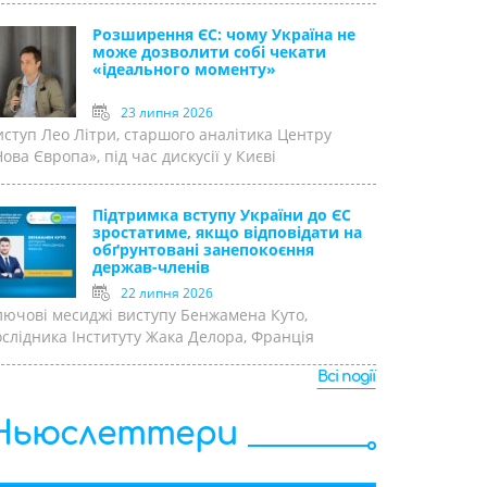
Розширення ЄС: чому Україна не
може дозволити собі чекати
«ідеального моменту»
23 липня 2026
иступ Лео Літри, старшого аналітика Центру
ова Європа», під час дискусії у Києві
Підтримка вступу України до ЄС
зростатиме, якщо відповідати на
обґрунтовані занепокоєння
держав-членів
22 липня 2026
лючові месиджі виступу Бенжамена Куто,
ослідника Інституту Жака Делора, Франція
Всі події
Ньюслеттери