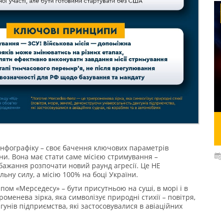
інфографіку – своє бачення ключових параметрів
їни. Вона має стати саме місією стримування –
бажання розпочати новий раунд агресії. Це НЕ
ьну силу, а місію 100% на боці України.
пом «Мерседесу» – бути присутньою на суші, в морі і в
оменева зірка, яка символізує природні стихії – повітря,
унів підприємства, які застосовувалися в авіаційних