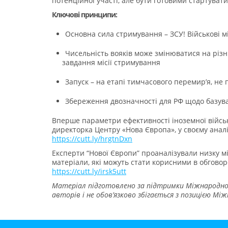
потенційної участі, але бути готовими стартуват
Ключові принципи:
Основна сила стримування – ЗСУ! Військові м
Чисельність вояків може змінюватися на різн
завдання місії стримування
Запуск – на етапі тимчасового перемир’я, не
Збереження двозначності для РФ щодо базува
Вперше параметри ефективності іноземної військо
директорка Центру «Нова Європа», у своєму аналі
https://cutt.ly/hrgtnDxn
Експерти “Нової Європи” проаналізували низку мі
матеріали, які можуть стати корисними в обговор
https://cutt.ly/irsk5utt
Матеріал підготовлено за підтримки Міжнародног
авторів і не обов’язково збігається з позицією М