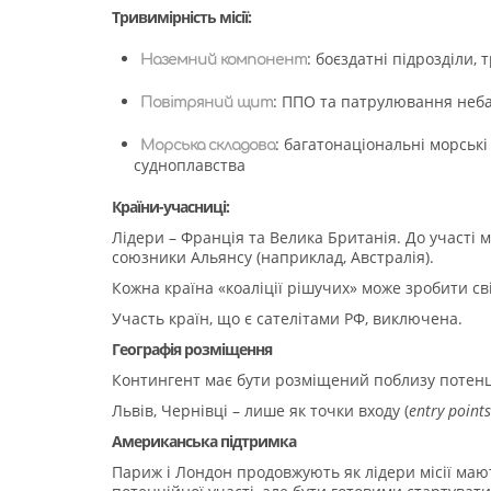
Тривимірність місії:
: боєздатні підрозділи, 
Наземний компонент
: ППО та патрулювання неб
Повітряний щит
: багатонаціональні морські
Морська складова
судноплавства
Країни-учасниці:
Лідери – Франція та Велика Британія. До участі 
союзники Альянсу (наприклад, Австралія).
Кожна країна «коаліції рішучих» може зробити свій
Участь країн, що є сателітами РФ, виключена.
Географія розміщення
Контингент має бути розміщений поблизу потенці
Львів, Чернівці – лише як точки входу (
entry
points
Американська підтримка
Париж і Лондон продовжують як лідери місії маю