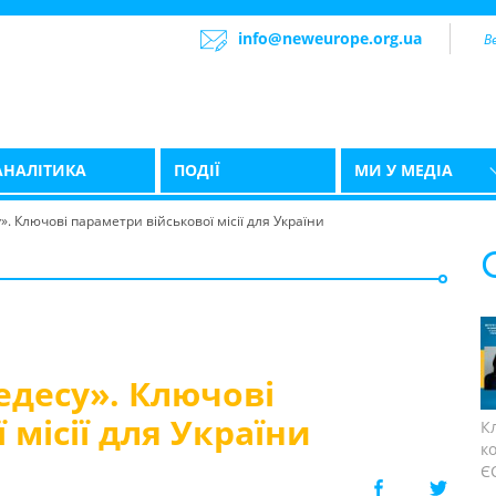
info@neweurope.org.ua
АНАЛІТИКА
ПОДІЇ
МИ У МЕДІА
 Ключові параметри військової місії для України
десу». Ключові
 місії для України
К
к
ЄС