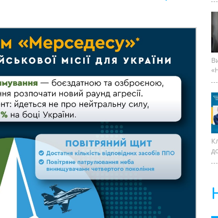
В
«Н
К
д