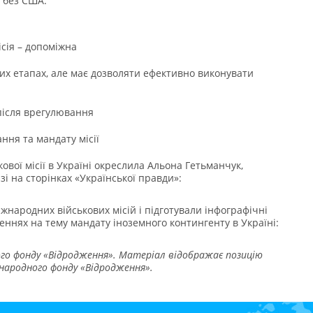
и без США.
ісія – допоміжна
их етапах, але має дозволяти ефективно виконувати
 після врегулювання
ння та мандату місії
вої місії в Україні окреслила Альона Гетьманчук,
зі на сторінках «Української правди»:
жнародних військових місій і підготували інфографічні
еннях на тему мандату іноземного контингенту в Україні:
о фонду «Відродження». Матеріал відображає позицію
іжнародного фонду «Відродження».