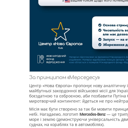
За принципом «Мерседесу»
Центр «Нова Європа» пропонує нову аналітичну 
майбутньої закордонної військової місії для Укра
боєздатною та озброєною, аби позбавити Путіна 
миротворчий контингент: йдеться не про нейтрал
Місія має бути створено за так би мовити принци
небі. Нагадаємо, логотип
Mercedes-Benz
— це трипр
море і землю (демонструючи універсальність двиг
суднах, на кораблях та в автомобілях).