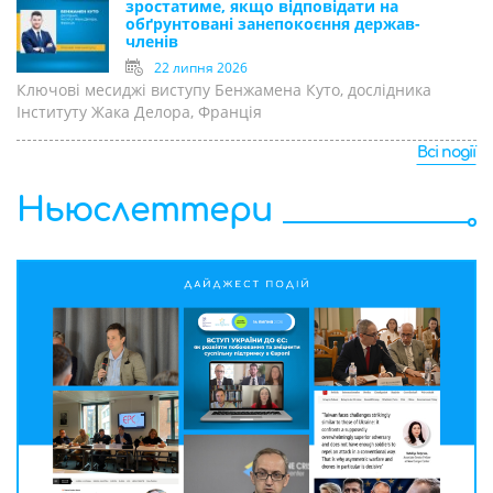
зростатиме, якщо відповідати на
обґрунтовані занепокоєння держав-
членів
22 липня 2026
Ключові месиджі виступу Бенжамена Куто, дослідника
Інституту Жака Делора, Франція
Всі події
Ньюслеттери