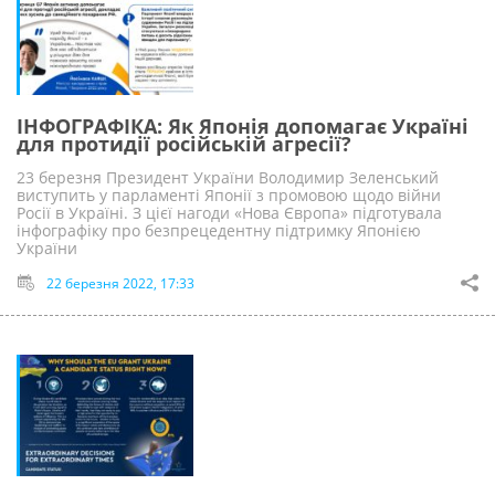
ІНФОГРАФІКА: Як Японія допомагає Україні
для протидії російській агресії?
23 березня Президент України Володимир Зеленський
виступить у парламенті Японії з промовою щодо війни
Росії в Україні. З цієї нагоди «Нова Європа» підготувала
інфографіку про безпрецедентну підтримку Японією
України
22 березня 2022, 17:33