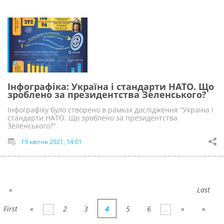
Інфографіка: Україна і стандарти НАТО. Що
зроблено за президентства Зеленського?
Інфографіку було створено в рамках дослідження “Україна і
стандарти НАТО. Що зроблено за президентства
Зеленського?”
19 квітня 2021, 14:01
«
Last
First
«
2
3
4
5
6
»
»
...
...