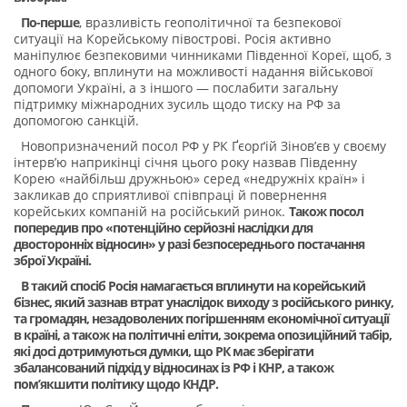
По-перше
, вразливість геополітичної та безпекової
ситуації на Корейському півострові. Росія активно
маніпулює безпековими чинниками Південної Кореї, щоб, з
одного боку, вплинути на можливості надання військової
допомоги Україні, а з іншого — послабити загальну
підтримку міжнародних зусиль щодо тиску на РФ за
допомогою санкцій.
Новопризначений посол РФ у РК Ґєорґій Зінов’єв у своєму
інтерв’ю наприкінці січня цього року назвав Південну
Корею «найбільш дружньою» серед «недружніх країн» і
закликав до сприятливої співпраці й повернення
корейських компаній на російський ринок.
Також посол
попередив про «потенційно серйозні наслідки для
двосторонніх відносин» у разі безпосереднього постачання
зброї Україні.
В такий спосіб Росія намагається вплинути на корейський
бізнес, який зазнав втрат унаслідок виходу з російського ринку,
та громадян, незадоволених погіршенням економічної ситуації
в країні, а також на політичні еліти, зокрема опозиційний табір,
які досі дотримуються думки, що РК має зберігати
збалансований підхід у відносинах із РФ і КНР, а також
пом’якшити політику щодо КНДР.