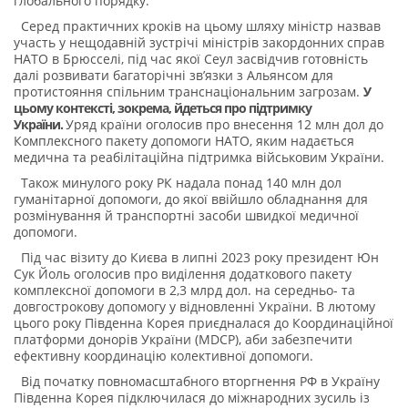
глобального порядку.
Серед практичних кроків на цьому шляху міністр назвав
участь у нещодавній зустрічі міністрів закордонних справ
НАТО в Брюсселі, під час якої Сеул засвідчив готовність
далі розвивати багаторічні зв’язки з Альянсом для
протистояння спільним транснаціональним загрозам.
У
цьому контексті, зокрема, йдеться про підтримку
України.
Уряд країни оголосив про внесення 12 млн дол до
Комплексного пакету допомоги НАТО, яким надається
медична та реабілітаційна підтримка військовим України.
Також минулого року РК надала понад 140 млн дол
гуманітарної допомоги, до якої ввійшло обладнання для
розмінування й транспортні засоби швидкої медичної
допомоги.
Під час візиту до Києва в липні 2023 року президент Юн
Сук Йоль оголосив про виділення додаткового пакету
комплексної допомоги в 2,3 млрд дол. на середньо- та
довгострокову допомогу у відновленні України. В лютому
цього року Південна Корея приєдналася до Координаційної
платформи донорів України (MDCP), аби забезпечити
ефективну координацію колективної допомоги.
Від початку повномасштабного вторгнення РФ в Україну
Південна Корея підключилася до міжнародних зусиль із