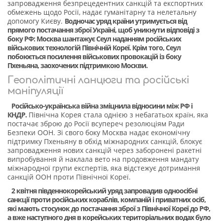
запровадження безпрецедентних санкцій та експортних
обмежень щодо Росії, надає гуманітарну та нелетальну
допомогу Києву.
Водночас уряд країни утримується від
прямого постачання зброї Україні, щоб уникнути відповіді з
боку РФ: Москва шантажує Сеул наданням російських
військових технологій Північній Кореї. Крім того, Сеул
побоюється посилення військових провокацій із боку
Пхеньяна, заохочених підтримкою Москви.
Геополітичні ланцюги та російські
маніпуляції
Російсько-українська війна зміцнила відносини між РФ і
КНДР.
Північна Корея стала однією з небагатьох країн, яка
постачає зброю до Росії всупереч резолюціям Ради
Безпеки ООН. Зі свого боку Москва надає економічну
підтримку Пхеньяну в обхід міжнародних санкцій, блокує
запровадження нових санкцій через заборонені ракетні
випробування й наклала вето на продовження мандату
міжнародної групи експертів, яка відстежує дотримання
санкцій ООН проти Північної Кореї.
2 квітня південнокорейський уряд запровадив одноосібні
санкції проти російських кораблів, компаній і приватних осіб,
які мають стосунок до постачання зброї з Північної Кореї до РФ,
а вже наступного дня в корейських територіальних водах було