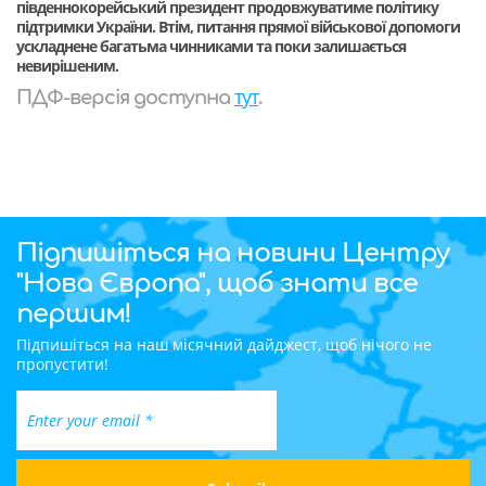
південнокорейський президент продовжуватиме політику
підтримки України. Втім, питання прямої військової допомоги
ускладнене багатьма чинниками та поки залишається
невирішеним.
тут
ПДФ-версія доступна
.
Підпишіться на новини Центру
"Нова Європа", щоб знати все
першим!
Підпишіться на наш місячний дайджест, щоб нічого не
пропустити!