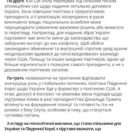
По-друге
, Юн Сук Йоль перебуває під сильним тиском
опозиційних сил щодо надання летальної допомоги
Україні. Хоча зовнішня політика є прерогативою
президента, а її реалізацію зосереджено в руках
виконавчої влади, Національна асамблея може
перешкоджати ухваленню важливих рішень або вимагати
їх перегляду. Наприклад, для надання зброї Україні
парламент має внести зміни до законодавства, що
забороняє експорт до зон конфлікту. Щоб обійти
законодавчі обмеження та внутрішній спротив, уряд країни
неодноразово вдавався до «опосередкованої» взаємодії
через США, Польщу та інших західних партнерів, однак це
більше корелюється з позицією самого президента, а не з
державною політикою загалом.
По-третє
, незважаючи на прагнення відігравати
значущішу роль у глобальних питаннях, політика Південної
Кореї щодо України йде у фарватері з політикою США. А
отже, дискусії в Конгресі чи можлива зміна підходів щодо
підтримки Києва в разі президентства Дональда Трампа
вплинуть на формування позиції та готовність іти на
ризики з боку Сеула, особливо в тому, що стосується
чутливих питань.
З огляду на геополітичні виклики, що стали спільними для
України та Південної Кореї, є підстави вважати, що