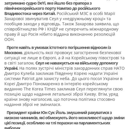
затримано судно DeYi, яке йшло без прапора з
північнокорейського порту Нампхо до російського
Владивостока через Китай.
Російський МЗС в особі Марії
Захарової звинуватив Сеул у «недружньому кроці» та
пообіцяв заходи у відповідь. Також Захарова заявила, що
співробітництво РФ і КНДР не суперечить міжнародному
праву й що Росія нібито віддана виконанню резолюцій
ООН.
Проте навіть в умовах істотного погіршення відносин із
Москвою
, діяльність якої провокує загострення безпекової
ситуації не лише в Європі, а й на Корейському півострові та
в світі загалом,
Сеул не наважується на військову допомогу
Україні.
На полях зустрічі міністрів закордонних справ НАТО
Дмитро Кулеба закликав Південну Корею надати Україні
системи Patriot для захисту неба. До цього посол України в
Кореї Дмитро Пономаренко в інтерв’ю корейському
виданню The Korea Times закликав Сеул переглянути свою
позицію щодо надання летальної зброї Києву. Втім, уряд
країни знову наголосив, що поточна політика стосовно
надання зброї не змінилася.
Президент країни Юн Сук Йоль змушений рахуватися з
низкою чинників, які обмежують його можливості щодо зміни
цієї позиції, особливо на тлі поразки на парламентських
виборах.