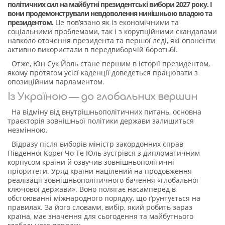
політичних сил на майбутні президентські вибори 2027 року. І
вони продемонстрували невдоволення нинішньою владою та
президентом.
Це пов’язано як із економічними та
соціальними проблемами, так і з корупційними скандалами
навколо оточення президента та першої леді, які опоненти
активно використали в передвиборчій боротьбі.
Отже, Юн Сук Йоль стане першим в історії президентом,
якому протягом усієї каденції доведеться працювати з
опозиційним парламентом.
Із Україною — до глобальних вершин
На відміну від внутрішньополітичних питань, основна
траєкторія зовнішньої політики держави залишиться
незмінною.
Відразу після виборів міністр закордонних справ
Південної Кореї Чо Те Юль зустрівся з дипломатичним
корпусом країни й озвучив зовнішньополітичні
пріоритети. Уряд країни націлений на продовження
реалізації зовнішньополітичного бачення «глобальної
ключової держави». Воно полягає насамперед в
обстоюванні міжнародного порядку, що ґрунтується на
правилах. За його словами, вибір, який робить зараз
країна, має значення для сьогодення та майбутнього