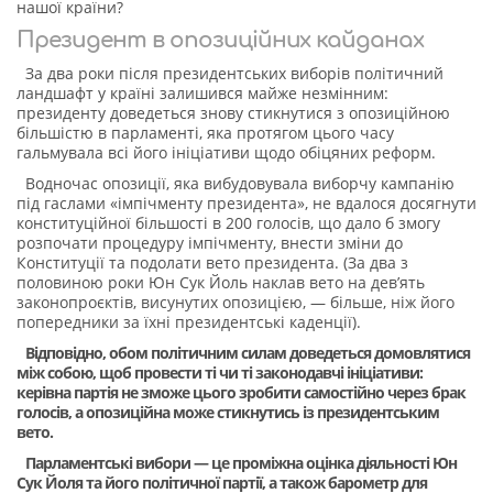
нашої країни?
Президент в опозиційних кайданах
За два роки після президентських виборів політичний
ландшафт у країні залишився майже незмінним:
президенту доведеться знову стикнутися з опозиційною
більшістю в парламенті, яка протягом цього часу
гальмувала всі його ініціативи щодо обіцяних реформ.
Водночас опозиції, яка вибудовувала виборчу кампанію
під гаслами «імпічменту президента», не вдалося досягнути
конституційної більшості в 200 голосів, що дало б змогу
розпочати процедуру імпічменту, внести зміни до
Конституції та подолати вето президента. (За два з
половиною роки Юн Сук Йоль наклав вето на дев’ять
законопроєктів, висунутих опозицією, — більше, ніж його
попередники за їхні президентські каденції).
Відповідно, обом політичним силам доведеться домовлятися
між собою, щоб провести ті чи ті законодавчі ініціативи:
керівна партія не зможе цього зробити самостійно через брак
голосів, а опозиційна може стикнутись із президентським
вето.
Парламентські вибори — це проміжна оцінка діяльності Юн
Сук Йоля та його політичної партії, а також барометр для