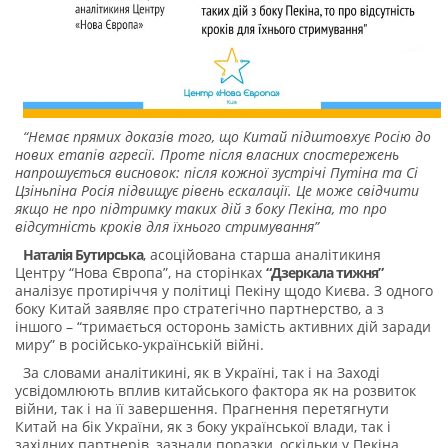
“Немає прямих доказів того, що Китай підштовхує Росію до
нових етапів агресії. Проте після власних спостережень
напрошується висновок: після кожної зустрічі Путіна та Сі
Цзіньпіна Росія підвищує рівень ескалації. Це може свідчити
якщо не про підтримку таких дій з боку Пекіна, то про
відсутність кроків для їхнього стримування”
Наталія Бутирська
, асоційована старша аналітикиня
Центру “Нова Європа”, на сторінках
“Дзеркала тижня”
аналізує протиріччя у політиці Пекіну щодо Києва. З одного
боку Китай заявляє про стратегічно партнерство, а з
іншого – “тримається осторонь замість активних дій заради
миру” в російсько-українській війні.
За словами аналітикині, як в Україні, так і на Заході
усвідомлюють вплив китайського фактора як на розвиток
війни, так і на її завершення. Прагнення перетягнути
Китай на бік України, як з боку української влади, так і
західних партнерів, зазнали поразки, оскільки у Пекіна