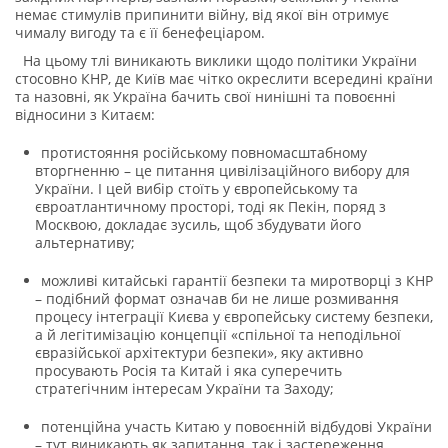
немає стимулів припинити війну, від якої він отримує
чималу вигоду та є її бенефеціаром.
На цьому тлі виникають виклики щодо політики України
стосовно КНР, де Київ має чітко окреслити всередині країни
та назовні, як Україна бачить свої нинішні та повоєнні
відносини з Китаєм:
протистояння російському повномасштабному
вторгненню – це питання цивілізаційного вибору для
України. І цей вибір стоїть у європейському та
євроатлантичному просторі, тоді як Пекін, поряд з
Москвою, докладає зусиль, щоб збудувати його
альтернативу;
можливі китайські гарантії безпеки та миротворці з КНР
– подібний формат означав би не лише розмивання
процесу інтеграції Києва у європейську систему безпеки,
а й легітимізацію концепції «спільної та неподільної
євразійської архітектури безпеки», яку активно
просувають Росія та Китай і яка суперечить
стратегічним інтересам України та Заходу;
потенційна участь Китаю у повоєнній відбудові України
– тут виникають як запитання, так і застереження.