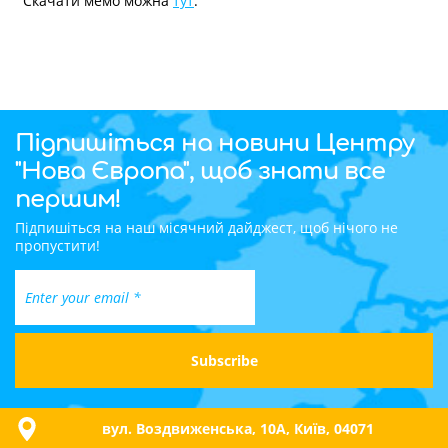
Скачати мемо можна
тут
.
Підпишіться на новини Центру
"Нова Європа", щоб знати все
першим!
Підпишіться на наш місячний дайджест, щоб нічого не
пропустити!
вул. Воздвиженська, 10A, Київ, 04071