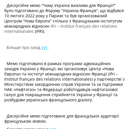
Дискусійне мемо “Чому Україна важлива для Франції?”
було підготовано до Форуму “Україна-Франція”, що відбувся
10 лютого 2022 року у Парижі та був організований
Центром “Нова Європа” спільно з Французьким інститутом
міжнародних відносин
Ifri – Institut français des relations
internationales
(IFRI).
Більше про захід
тут
.
Мемо підготовано в рамках програми адвокаційних
заходів України у Франції, які організовує Центр «Нова
Європа» та Інститут міжнародних відносин Франції (Ifri –
Institut français des relations internationales) у партнерстві з
Міністерством закордонних справ України та за підтримки
НАК «Нафтогаз» та Федерації роботодавців нафтогазової
галузі для покращення сприйняття України у Франції та
розбудови українсько-французького діалогу.
Дискусійне мемо підготоване для французької аудиторії
французькою мовою.