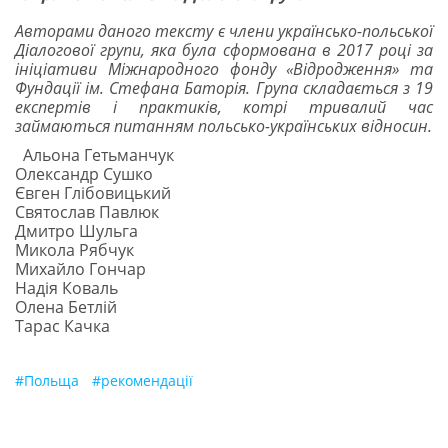
Авторами даного тексту є члени українсько-польської
Діалогової групи, яка була сформована в 2017 році за
ініціативи Міжнародного фонду «Відродження» та
Фундації ім. Стефана Баторія. Група складається з 19
експертів і практиків, котрі тривалий час
займаються питанням польсько-українських відносин.
Альона Гетьманчук
Олександр Сушко
Євген Глібовицький
Святослав Павлюк
Дмитро Шульга
Микола Рябчук
Михайло Гончар
Надія Коваль
Олена Бетлій
Тарас Качка
#
Польща
#
рекомендації