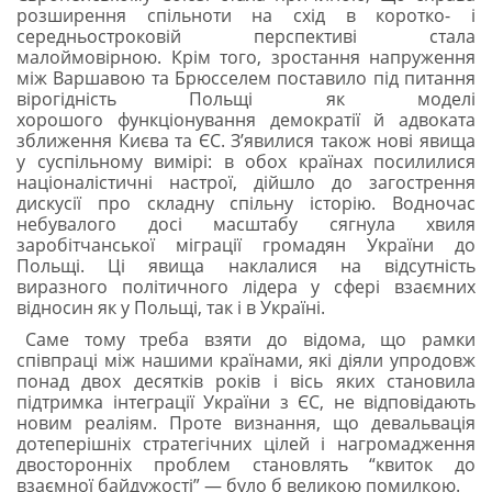
розширення спільноти на схід в коротко- і
середньостроковій перспективі стала
малоймовірною. Крім того, зростання напруження
між Варшавою та Брюсселем поставило під питання
вірогідність Польщі як моделі
хорошого функціонування демократії й адвоката
зближення Києва та ЄС. З’явилися також нові явища
у суспільному вимірі: в обох
країнах посилилися
націоналістичні настрої, дійшло до загострення
дискусії про складну спільну історію. Водночас
небувалого досі масштабу сягнула хвиля
заробітчанської міграції громадян України до
Польщі. Ці явища наклалися на відсутність
виразного політичного лідера у сфері взаємних
відносин як у Польщі, так і в Україні.
Саме тому треба взяти до відома, що рамки
співпраці між нашими країнами, які діяли упродовж
понад двох десятків років і вісь яких становила
підтримка інтеграції України з ЄС, не відповідають
новим реаліям. Проте визнання, що девальвація
дотеперішніх стратегічних цілей і нагромадження
двосторонніх проблем становлять “квиток до
взаємної байдужості” — було б великою помилкою.