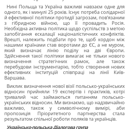
Нині Польща та Україна важливі навзаєм одне для
одного, як і минулі 25 років. Існує потреба солідарної
й ефективної політики протидії загрозам, пов’язаним
з гібридною війною, що її провадить Росія.
Необхідна активна політика щодо суспільств з метою
запобігання ескалації націоналістичних конфліктів.
Врешті, належить подбати про те, щоб кордон між
нашими країнами став воротами до ЄС, а не муром,
який визначає лінію поділу на дві Європи.
Здійснення такої політики вимагає не тільки нового
визначення стратегічних рамок, але також
перебудови інструментарію, тобто створення нових
ефективних інституцій співпраці на лінії Київ-
Варшава.
Виклик визначення нової візії польсько-українських
відносин прийняли 19 експертів і практиків, котрі
тривалий час займаються питанням польсько-
українських відносин. Ми визнаємо, що надзвичайно
важливо, також у символічному вимірі, аби
пропозиція Пріоритетного партнерства стала
результатом спільної роботи поляків та українців.
Українсько-польська Діалогова група