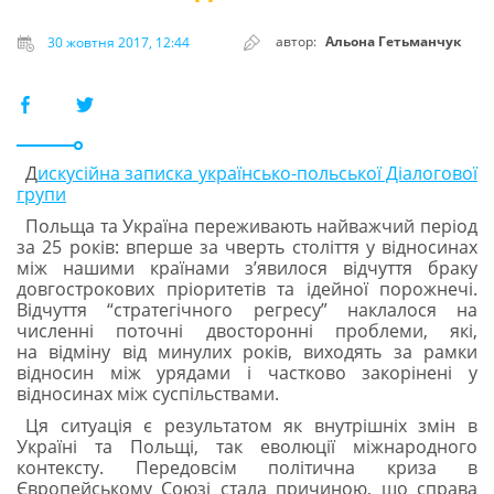
автор:
Альона Гетьманчук
30 жовтня 2017, 12:44
Д
искусійна записка українсько-польської Діалогової
групи
Польща та Україна переживають найважчий період
за 25 років: вперше за чверть століття у відносинах
між нашими країнами з’явилося відчуття браку
довгострокових пріоритетів та ідейної порожнечі.
Відчуття “стратегічного регресу” наклалося на
численні поточні двосторонні проблеми, які,
на відміну від минулих років, виходять за рамки
відносин між урядами і частково закорінені у
відносинах між суспільствами.
Ця ситуація є результатом як внутрішніх змін в
Україні та Польщі, так еволюції міжнародного
контексту. Передовсім політична криза в
Європейському Союзі стала причиною, що справа