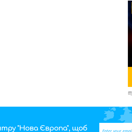
тру "Нова Європа", щоб