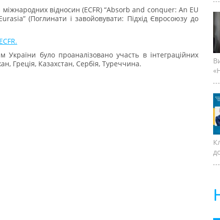
 міжнародних відносин (ECFR) “Absorb and conquer: An EU
Eurasia” (Поглинати і завойовувати: Підхід Євросоюзу до
ECFR.
ім України було проаналізовано участь в інтеграційних
В
ан, Греція, Казахстан, Сербія, Туреччина.
«Н
К
д