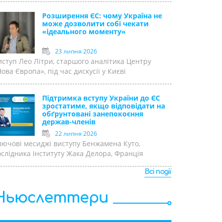
Розширення ЄС: чому Україна не
може дозволити собі чекати
«ідеального моменту»
23 липня 2026
иступ Лео Літри, старшого аналітика Центру
ова Європа», під час дискусії у Києві
Підтримка вступу України до ЄС
зростатиме, якщо відповідати на
обґрунтовані занепокоєння
держав-членів
22 липня 2026
лючові месиджі виступу Бенжамена Куто,
ослідника Інституту Жака Делора, Франція
Всі події
Ньюслеттери