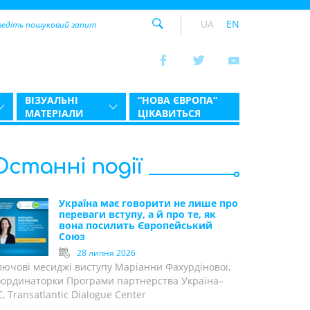
UA
EN
ВІЗУАЛЬНІ
“НОВА ЄВРОПА”
МАТЕРІАЛИ
ЦІКАВИТЬСЯ
Останні події
Україна має говорити не лише про
переваги вступу, а й про те, як
вона посилить Європейський
Союз
28 липня 2026
лючові месиджі виступу Маріанни Фахурдінової,
оординаторки Програми партнерства Україна–
, Transatlantic Dialogue Center