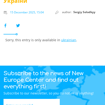
України
author:
Sergiy Solodkyy
15 December 2025, 15:04
Sorry, this entry is only available in
ukrainian
.
Subscribe to the news of New
Europe Center and find out
everything first!
Subscribe to our newsletter, so you do not miss anything!