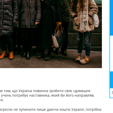
ше тим, що Україна повинна зробити своє «домашнє
 учень потребує наставника, який би його направляв,
ти.
агресію не зупинити лише даючи кошти Україні, потрібна