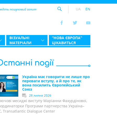
UA
EN
ВІЗУАЛЬНІ
“НОВА ЄВРОПА”
МАТЕРІАЛИ
ЦІКАВИТЬСЯ
Останні події
Україна має говорити не лише про
переваги вступу, а й про те, як
вона посилить Європейський
Союз
28 липня 2026
лючові месиджі виступу Маріанни Фахурдінової,
оординаторки Програми партнерства Україна–
, Transatlantic Dialogue Center