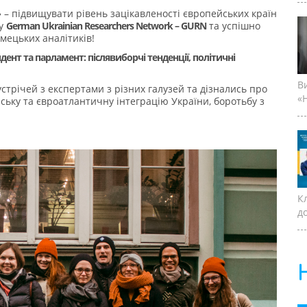
 – підвищувати рівень зацікавленості європейських країн
ту
German Ukrainian Researchers Network – GURN
та успішно
мецьких аналітиків!
идент та парламент: післявиборчі тенденції, політичні
В
стрічей з експертами з різних галузей та дізнались про
«Н
ську та євроатлантичну інтеграцію України, боротьбу з
К
д