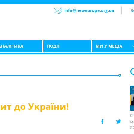
info@neweurope.org.ua
АНАЛІТИКА
ПОДІЇ
МИ У МЕДІА
ит до України!
К
к
ЄС