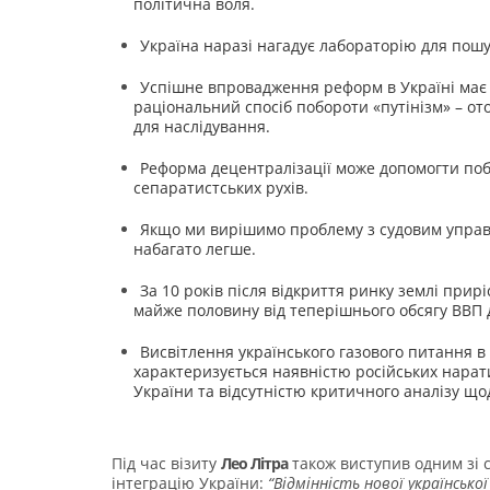
політична воля.
Україна наразі нагадує лабораторію для пошу
Успішне впровадження реформ в Україні має 
раціональний спосіб побороти «путінізм» – о
для наслідування.
Реформа децентралізації може допомогти побу
сепаратистських рухів.
Якщо ми вирішимо проблему з судовим управлі
набагато легше.
За 10 років після відкриття ринку землі при
майже половину від теперішнього обсягу ВВП
Висвітлення українського газового питання в
характеризується наявністю російських нарат
України та відсутністю критичного аналізу щод
Під час візиту
Лео Літра
також виступив одним зі с
інтеграцію України:
“Відмінність нової українсько