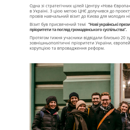
Одна зі стратегічних цілей Центру «Нова Європа»
в Україні. З цією метою ЦНЄ долучився до проек
провів навчальний візит до Києва для молодих ні
Візит був присвячений темі
“Нові українські през
пріоритети та погляд громадянського суспільства”.
Протягом тижня учасники відвідали близько 20 зу
зовнішньополітичні пріоритети України, європей
корупцією та впровадження реформ.