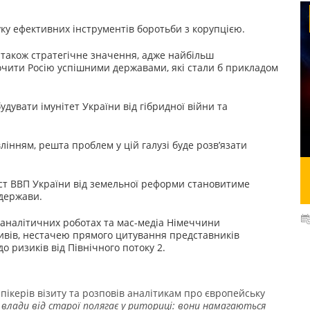
ку ефективних інструментів боротьби з корупцією.
також стратегічне значення, адже найбільш
точити Росію успішними державами, які стали б прикладом
дувати імунітет України від гібридної війни та
нням, решта проблем у цій галузі буде розв’язати
ріст ВВП України від земельної реформи становитиме
 держави.
 аналітичних роботах та мас-медіа Німеччини
ивів, нестачею прямого цитування представників
о ризиків від Північного потоку 2.
пікерів візиту та розповів аналітикам про європейську
ї влади від старої полягає у риториці: вони намагаються