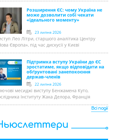
Розширення ЄС: чому Україна не
може дозволити собі чекати
«ідеального моменту»
23 липня 2026
иступ Лео Літри, старшого аналітика Центру
ова Європа», під час дискусії у Києві
Підтримка вступу України до ЄС
зростатиме, якщо відповідати на
обґрунтовані занепокоєння
держав-членів
22 липня 2026
лючові месиджі виступу Бенжамена Куто,
ослідника Інституту Жака Делора, Франція
Всі події
Ньюслеттери