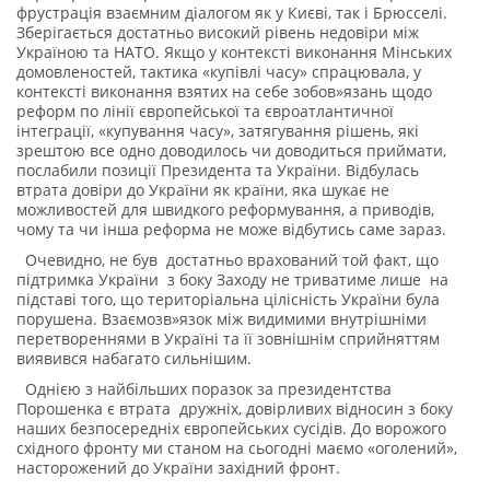
фрустрація взаємним діалогом як у Києві, так і Брюсселі.
Зберігається достатньо високий рівень недовіри між
Україною та НАТО. Якщо у контексті виконання Мінських
домовленостей, тактика «купівлі часу» спрацювала, у
контексті виконання взятих на себе зобов»язань щодо
реформ по лінії європейської та євроатлантичної
інтеграції, «купування часу», затягування рішень, які
зрештою все одно доводилось чи доводиться приймати,
послабили позиції Президента та України. Відбулась
втрата довіри до України як країни, яка шукає не
можливостей для швидкого реформування, а приводів,
чому та чи інша реформа не може відбутись саме зараз.
Очевидно, не був достатньо врахований той факт, що
підтримка України з боку Заходу не триватиме лише на
підставі того, що територіальна цілісність України була
порушена. Взаємозв»язок між видимими внутрішніми
перетвореннями в Україні та її зовнішнім сприйняттям
виявився набагато сильнішим.
Однією з найбільших поразок за президентства
Порошенка є втрата дружніх, довірливих відносин з боку
наших безпосередніх європейських сусідів. До ворожого
східного фронту ми станом на сьогодні маємо «оголений»,
насторожений до України західний фронт.