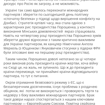
дискурс про Росію як загрозу, а не можливість.
Україні так само вдалось переконати міжнародних
партнерів і зберегти по сьогоднішній день політику
«спочатку безпека» у підході щодо вирішення конфлікту на
Донбасі. Стратегія купівлі часу, яка стала однією з
характерних рис президентства Порошенка, у контексті
виконання Мінських домовленостей якраз спрацювала.
Навіть на четвертому році президентства Порошенко зумів
зберегти дружні відносини з таким критично важливим
для України партнером, як канцлер Німеччини Ангела
Меркель (з Ющенком і Януковичем стосунки у лідерки ФРН
були зіпсовані вже на першому році президентства).
Таким чином, Порошенко доволі непогано за ці чотири
роки виконав роль президента країни-жертви, хоча війну
на Сході це, на жаль, не зупинило. Що ж до президента
країни-переможця, чи принаймні країни-відповідального
партнера, то тут є питання.
Окрім отримання безвізового режиму з ЄС, що є
беззаперечним досягненням, існує проблема з роздачею
обіцянок, які потім не виконуються і провокують тертя та
недовіру з боку важливих міжнародних партнерів. Брак
такої довіри наразі спостерігається з нашим ключовим
партнером — Європейським Союзом. Помітна серйозна