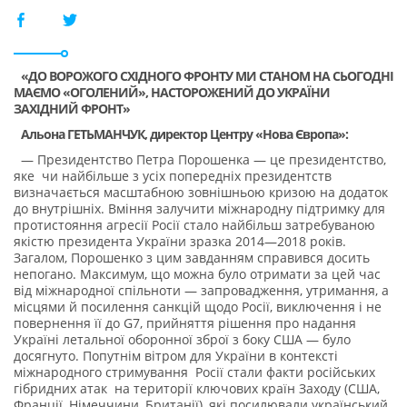
«ДО ВОРОЖОГО СХІДНОГО ФРОНТУ МИ СТАНОМ НА СЬОГОДНІ
МАЄМО «ОГОЛЕНИЙ», НАСТОРОЖЕНИЙ ДО УКРАЇНИ
ЗАХІДНИЙ ФРОНТ»
Альона ГЕТЬМАНЧУК, директор Центру «Нова Європа»:
— Президентство Петра Порошенка — це президентство,
яке чи найбільше з усіх попередніх президентств
визначається масштабною зовнішньою кризою на додаток
до внутрішніх. Вміння залучити міжнародну підтримку для
протистояння агресії Росії стало найбільш затребуваною
якістю президента України зразка 2014—2018 років.
Загалом, Порошенко з цим завданням справився досить
непогано. Максимум, що можна було отримати за цей час
від міжнародної спільноти — запровадження, утримання, а
місцями й посилення санкцій щодо Росії, виключення і не
повернення її до G7, прийняття рішення про надання
Україні летальної оборонної зброї з боку США — було
досягнуто. Попутнім вітром для України в контексті
міжнародного стримування Росії стали факти російських
гібридних атак на території ключових країн Заходу (США,
Франції, Німеччини, Британії), які посилювали український