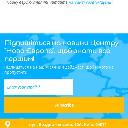
Повну версію статті читайте
на сайті газети “День”.
Підпишіться на новини Центру
"Нова Європа", щоб знати все
першим!
Підпишіться на наш місячний дайджест, щоб нічого не
пропустити!
вул. Воздвиженська, 10A, Київ, 04071