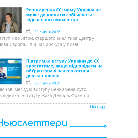
Розширення ЄС: чому Україна не
може дозволити собі чекати
«ідеального моменту»
23 липня 2026
иступ Лео Літри, старшого аналітика Центру
ова Європа», під час дискусії у Києві
Підтримка вступу України до ЄС
зростатиме, якщо відповідати на
обґрунтовані занепокоєння
держав-членів
22 липня 2026
лючові месиджі виступу Бенжамена Куто,
ослідника Інституту Жака Делора, Франція
Всі події
Ньюслеттери