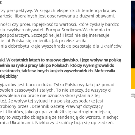
r.
 patrzy perspektywy. W kręgach eksperckich tendencja krajów
rtości liberalnych jest obserwowana z dużymi obawami.
ości czy proeuropejskość to wartości, które zyskały bardzo
enia zwykłych obywateli Europa Środkowo-Wschodnia to
ospodarczym. Szczególne, jeśli ktoś nie się interesuje
e lat Polska się zmieniła. Jak przekształciła
zenia dobrobytu kraje wyszehradzkie pozostają dla Ukraińców
ki. W ostatnich latach to masowe zjawisko. I jego wpływ na polską
łnia na rynku pracy luki po Polakach, którzy wyemigrowali do
u sektorach, także w innych krajach wyszehradzkich. Może realia
ej zbliżą?
yjazdów jest bardzo dużo. Tylko Polska wydała już ponad
woleń czasowych i stałych. To nie znaczy, że wszyscy ci
zezwolenia na pracę nie oznacza skorzystania z tej
eż, że wpływ tej sytuacji na polską gospodarkę jest
zrobiony przez „Dziennik Gazetę Prawną” dotyczący
i Ukraińcy, jako grupa, znaleźli się na drugim miejscu,
ty to wszystko zbiega się ze tendencją do wzrostu niechęci
mi a Ukraińcami. Niektórzy Ukraińcy boją się uprzedzeń,