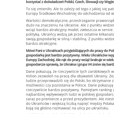
korzystać z doświadczeń Polski, Czech, Słowacji czy Węgie
To się zmieniło. Ale to zależy od tego z jakiej się
Europy Środkowo-Wschodniej do odchodzenia od wa
Wartości demokratyczne, przestrzeganie praworządn
dużo na znaczeniu na Ukrainie. Ale z punktu widz
wciąż bardzo atrakcyjny model, zwłaszcza w sensie g
polityką. Ukraińcy widzą jak przez ostatnie kilkanaści
swoją gospodarkę w silną i stabilną. Z punktu wid
bardzo atrakcyjne.
Mówi Pani o Ukraińcach przyjeżdżających do pracy do Pols
gospodarkę jest bardzo pozytywny. Wielu Ukraińców wype
Europy Zachodniej. Ale rąk do pracy wciąż brakuje w wiel
gospodarcze sprawią, że Ukraina i grupa V4 znów się bardzi
Dane pokazują, że rzeczywiście tych zarobkowych w
milion zezwoleń na pracę dla obywateli Ukrainy. Zez
ludzie przeprowadzili się do Polski, bo otrzymanie 
możliwości czy pozostania w Polsce. Dane pokazują t
rzeczywiście bardzo pozytywny. Pamiętam ranking 
najbardziej wpływowych ludzi w polskiej gospodarce 
zaraz po premierze a przed prezydentem. Ale nieste
do Ukraińców i większą liczbą napięć między Polaka
boją się głośno rozmawiać na ulicy po ukraińsku.