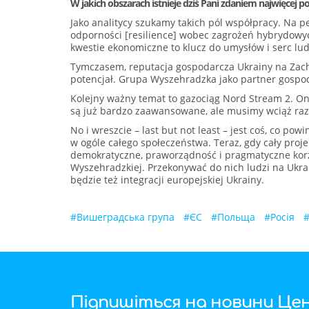
W jakich obszarach istnieje dziś Pani zdaniem najwięcej
Jako analitycy szukamy takich pól współpracy. Na 
odporności [resilience] wobec zagrożeń hybrydowy
kwestie ekonomiczne to klucz do umysłów i serc lud
Tymczasem, reputacja gospodarcza Ukrainy na Zacho
potencjał. Grupa Wyszehradzka jako partner gosp
Kolejny ważny temat to gazociąg Nord Stream 2. O
są już bardzo zaawansowane, ale musimy wciąż raz
No i wreszcie – last but not least – jest coś, co pow
w ogóle całego społeczeństwa. Teraz, gdy cały proj
demokratyczne, praworządność i pragmatyczne korzyś
Wyszehradzkiej. Przekonywać do nich ludzi na Ukrain
będzie też integracji europejskiej Ukrainy.
#
Вишеградська група
#
ЄС
#
Польща
#
Росія
Підпишіться на новини Цен