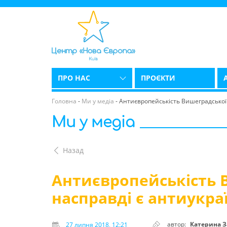
ПРО НАС
ПРОЄКТИ
Головна
-
Ми у медіа
-
Антиєвропейськість Вишеградської 
Ми у медіа
Назад
Антиєвропейськість 
насправді є антиукра
автор:
Катерина 
27 липня 2018, 12:21