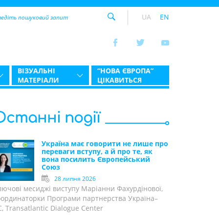
UA
EN
ВІЗУАЛЬНІ
“НОВА ЄВРОПА”
МАТЕРІАЛИ
ЦІКАВИТЬСЯ
Останні події
Україна має говорити не лише про
переваги вступу, а й про те, як
вона посилить Європейський
Союз
28 липня 2026
лючові месиджі виступу Маріанни Фахурдінової,
оординаторки Програми партнерства Україна–
, Transatlantic Dialogue Center