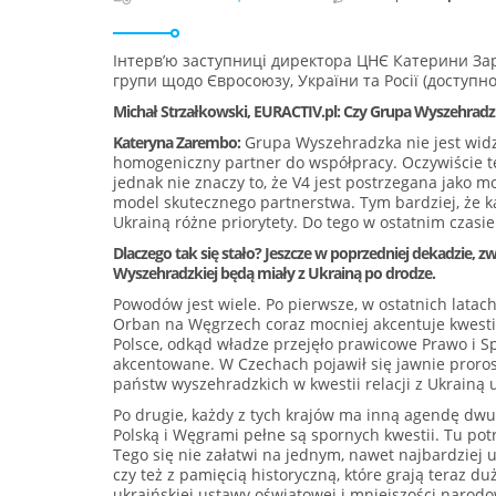
Інтерв’ю заступниці директора ЦНЄ Катерини З
групи щодо Євросоюзу, України та Росії (доступн
Michał Strzałkowski, EURACTIV.pl: Czy Grupa Wyszehradzka
Kateryna Zarembo:
Grupa Wyszehradzka nie jest widz
homogeniczny partner do współpracy. Oczywiście ter
jednak nie znaczy to, że V4 jest postrzegana jako m
model skutecznego partnerstwa. Tym bardziej, że 
Ukrainą różne priorytety. Do tego w ostatnim czasie
Dlaczego tak się stało? Jeszcze w poprzedniej dekadzie, 
Wyszehradzkiej będą miały z Ukrainą po drodze.
Powodów jest wiele. Po pierwsze, w ostatnich latac
Orban na Węgrzech coraz mocniej akcentuje kwestie
Polsce, odkąd władze przejęło prawicowe Prawo i S
akcentowane. W Czechach pojawił się jawnie prorosy
państw wyszehradzkich w kwestii relacji z Ukrainą 
Po drugie, każdy z tych krajów ma inną agendę dwu
Polską i Węgrami pełne są spornych kwestii. Tu po
Tego się nie załatwi na jednym, nawet najbardziej 
czy też z pamięcią historyczną, które grają teraz du
ukraińskiej ustawy oświatowej i mniejszości narodo