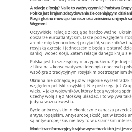
A relacje z Rosją? Na ile to ważny czynnik? Państwa Gru
Polska jest krajem zdecydowanie źle oceniającym działania
Rosji i głośno mówią o konieczności zniesienia unijnych sa
Węgrami.
Oczywiście, relacje z Rosją są bardzo ważne. Ukrain
obszarze euroatlantyckim, także pod względem sto
arenie międzynarodowej przyjaciół, sojuszników i 
rosyjską agresją i jednocześnie będą się starać dzia
sankcji wobec Rosji. Zatem relacje danego kraju z Ro
Polska jest tu szczególnym przypadkiem. Z jednej s
z Ukrainą – konserwatywna ideologia obecnych pols
współgra z tradycyjnym rosyjskim postrzeganiem św
Ukraina nie odnajduje już w regionie wyszehradzki
względem polityki rosyjskiej. Nie postrzega już Gru
wieku – jako wojowników, którzy będą wybiorą spór 
Czechy wolą się z Moskwą układać. I to wpływa takż
jedyna ważna kwestia.
Bycie antyrosyjskim niekoniecznie oznacza przecież 
antyeuropejskim. Antyeuropejskość jest w istocie ant
są antyeuropejskie, nie leży to w ukraińskim interes
Model transformacyjny krajów wyszehradzkich jest jeszcze