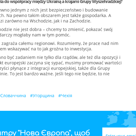
 pola do współpracy między Ukrainą a krajami Grupy Wyszehradzkiej?
pewno jednym z nich jest bezpieczeństwo i budowanie
ch. Na pewno takim obszarem jest także gospodarka. A
zi zarówno na Wschodzie, jak i na Zachodzie.
dzie nie jest dobra – chcemy to zmienić, pokazać swój
odarczy mogłaby nam w tym pomóc.
n zagraża całemu regionowi. Rozumiemy, że prace nad nim
em wskazywać na to jak groźna to inwestycja.
inno być zadaniem nie tylko dla rządów, ale też dla opozycji i
ekt europejski zaczyna się sypać, musimy promować wartości
ci płynące z integracji europejskiej, także dla Grupy
ie. To jest bardzo ważne. Jeśli tego nie będzie, to nie
#
Словаччина
#
Угорщина
#
Чехія
тру "Нова Європа", щоб