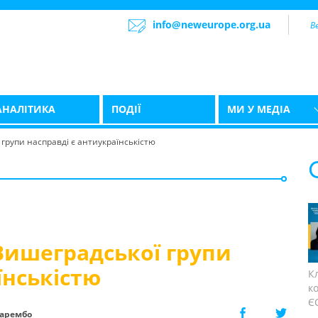
info@neweurope.org.ua
АНАЛІТИКА
ПОДІЇ
МИ У МЕДІА
групи насправді є антиукраїнськістю
Вишеградської групи
їнськістю
К
к
ЄС
Зарембо