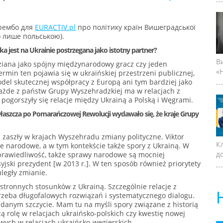
арембо для
EURACTIV.pl
про політику країн Вишеградської
о лише польською).
 jest na Ukrainie postrzegana jako istotny partner?
В
iana jako spójny międzynarodowy gracz czy jeden
«Н
min ten pojawia się w ukraińskiej przestrzeni publicznej,
odel skutecznej współpracy z Europą ani tym bardziej jako
każde z państw Grupy Wyszehradzkiej ma w relacjach z
 pogorszyły się relacje między Ukrainą a Polską i Węgrami.
zwłaszcza po Pomarańczowej Rewolucji wydawało się, że kraje Grupy
h zaszły w krajach Wyszehradu zmiany polityczne. Viktor
К
 narodowe, a w tym kontekście także spory z Ukrainą. W
д
prawiedliwość, także sprawy narodowe są mocniej
jski prezydent [w 2013 r.]. W ten sposób również priorytety
uległy zmianie.
stronnych stosunków z Ukrainą. Szczególnie relacje z
trzeba długofalowych rozwiązań i systematycznego dialogu.
udanym szczycie. Mam tu na myśli spory związane z historią
żą rolę w relacjach ukraińsko-polskich czy kwestię nowej
wych w relacjach ukraińsko-węgierskich.