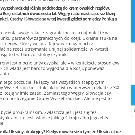
py Wyszehradzkiej różnie podchodzą do kremlowskich rządów.
 Rosji ostatnich dwudziestu lat. Węgry natomiast są coraz bliżej
nkcji. Czechy i Słowacja są w tej kwestii gdzieś pomiędzy Polską a
a ocenia swoje relacje zagraniczne, a co najmniej te w
sunku partnerów zagranicznych do Rosji. Ukraina szuka na
partnerów, którzy wesprą Kijów w zmaganiach z
łać na rzecz utrzymania unijnej solidarności w kwestii
sją to też bardzo istotny czynnik.
trony jest mocno antyrosyjska, ale – w kontekście stosunków
kich władz jest bardzo wygodna dla Rosji, ponieważ
iata.
m tego poczucia, że łączy nas wszystkich sceptycyzm
py Wyszehradzkiej – tak jak to było w pierwszej dekadzie XXI
z Rosją w imię zasad. Zamiast tego Węgry, Słowacja czy
e na postrzeganie Grupy Wyszehradzkiej. Ale nie jest to
bycie proukraińskim. Zwłaszcza jeśli jest się też
yukraińska. Jeśli władze jakiegoś kraju albo jego elity
ie.
 dla Ukrainy atrakcyjny? Kiedyś mówiło się o tym, że Ukraina chce