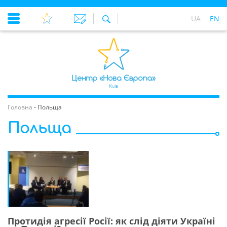
UA
EN
Головна
-
Польща
Польща
Протидія агресії Росії: як слід діяти Україні