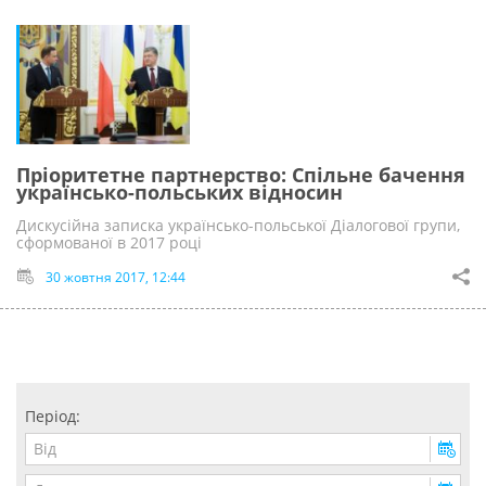
Пріоритетне партнерство: Спільне бачення
українсько-польських відносин
Дискусійна записка українсько-польської Діалогової групи,
сформованої в 2017 році
30 жовтня 2017, 12:44
Період: