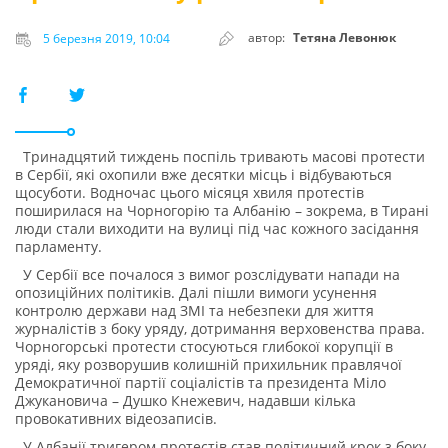
автор:
Тетяна Левонюк
5 березня 2019, 10:04
Тринадцятий тиждень поспіль тривають масові протести
в Сербії, які охопили вже десятки місць і відбуваються
щосуботи. Водночас цього місяця хвиля протестів
поширилася на Чорногорію та Албанію – зокрема, в Тирані
люди стали виходити на вулиці під час кожного засідання
парламенту.
У Сербії все почалося з вимог розслідувати напади на
опозиційних політиків. Далі пішли вимоги усунення
контролю держави над ЗМІ та небезпеки для життя
журналістів з боку уряду, дотримання верховенства права.
Чорногорські протести стосуються глибокої корупції в
уряді, яку розворушив колишній прихильник правлячої
Демократичної партії соціалістів та президента Міло
Джукановича – Душко Кнежевич, надавши кілька
провокативних відеозаписів.
У Албанії тригером протестів став політичний крок з боку