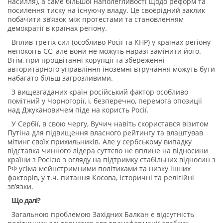
насилля), а саме більшої наполегливості щодо реформ та
посилення тиску на існуючу владу. Це своєрідний заклик
побачити зв’язок між протестами та становленням
демократії в країнах регіону.
Вплив третіх сил (особливо Росії та КНР) у країнах регіону
непокоїть ЄС, але вони не можуть наразі замінити його.
Втім, при процвітанні корупції та збереженні
авторитарного управління іноземні втручання можуть бути
набагато більш загрозливими.
З вищезгаданих країн російський фактор особливо
помітний у Чорногорії, і, безперечно, перемога опозиції
над Джукановичем піде на користь Росії.
У Сербії, в свою чергу, Вучич навіть скористався візитом
Путіна для підвищення власного рейтингу та влаштував
мітинг своїх прихильників. Але у сербському випадку
відставка чинного лідера суттєво не вплине на відносини
країни з Росією з огляду на підтримку стабільних відносин з
РФ усіма мейнстримними політиками та низку інших
факторів, у т.ч. питання Косова, історичні та релігійні
зв’язки.
Що далі?
Загальною проблемою Західних Балкан є відсутність