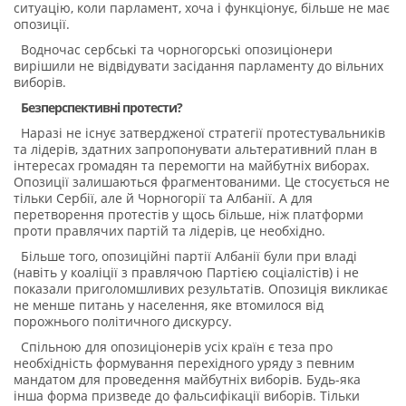
ситуацію, коли парламент, хоча і функціонує, більше не має
опозиції.
Водночас сербські та чорногорські опозиціонери
вирішили не відвідувати засідання парламенту до вільних
виборів.
Безперспективні протести?
Наразі не існує затвердженої стратегії протестувальників
та лідерів, здатних запропонувати альтеративний план в
інтересах громадян та перемогти на майбутніх виборах.
Опозиції залишаються фрагментованими. Це стосується не
тільки Сербії, але й Чорногорії та Албанії. А для
перетворення протестів у щось більше, ніж платформи
проти правлячих партій та лідерів, це необхідно.
Більше того, опозиційні партії Албанії були при владі
(навіть у коаліції з правлячою Партією соціалістів) і не
показали приголомшливих результатів. Опозиція викликає
не менше питань у населення, яке втомилося від
порожнього політичного дискурсу.
Спільною для опозиціонерів усіх країн є теза про
необхідність формування перехідного уряду з певним
мандатом для проведення майбутніх виборів. Будь-яка
інша форма призведе до фальсифікації виборів. Тільки