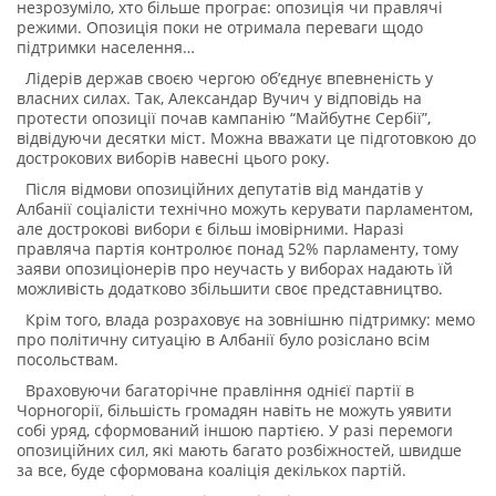
незрозуміло, хто більше програє: опозиція чи правлячі
режими. Опозиція поки не отримала переваги щодо
підтримки населення…
Лідерів держав своєю чергою об’єднує впевненість у
власних силах. Так, Александар Вучич у відповідь на
протести опозиції почав кампанію “Майбутнє Сербії”,
відвідуючи десятки міст. Можна вважати це підготовкою до
дострокових виборів навесні цього року.
Після відмови опозиційних депутатів від мандатів у
Албанії соціалісти технічно можуть керувати парламентом,
але дострокові вибори є більш імовірними. Наразі
правляча партія контролює понад 52% парламенту, тому
заяви опозиціонерів про неучасть у виборах надають їй
можливість додатково збільшити своє представництво.
Крім того, влада розраховує на зовнішню підтримку: мемо
про політичну ситуацію в Албанії було розіслано всім
посольствам.
Враховуючи багаторічне правління однієї партії в
Чорногорії, більшість громадян навіть не можуть уявити
собі уряд, сформований іншою партією. У разі перемоги
опозиційних сил, які мають багато розбіжностей, швидше
за все, буде сформована коаліція декількох партій.