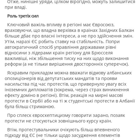
Отже, нинішні уряди, цілком вірогідно, можуть залишитися
при владі.
Роль третіх сил
Ключовий важіль впливу в регіоні має Євросоюз,
враховуючи, що владна верхівка в країнах Західних Балкан
більше дбає про власні інтереси, а не про здійснення змін.
Утім, наразі ЄС робить ставку на стабільність. Попри
автократичний спосіб управління державами рівні
відносини з лідерами країн регіону для Брюсселя
важливіші, ніж збільшення тиску на них щодо виконання
реформ (а не тільки вирішення двосторонніх суперечок).
Яскравим прикладом можна вважати відмову албанських
опозиціонерів від депутатських мандатів та прояви
насильства під час протестів, що привернуло увагу всіх
іноземних дипломатів (зокрема, через страх виникнення
ефекту доміно в регіоні). Втім, реакція на мирні масові
протести в Сербії або на ті ж студентські протести в Албанії
була більш стриманою.
Про сплеск євроскептицизму говорити зарано, позаяк
протести не стосуються зовнішнього курсу країн.
Втім, протестувальники очікують більш впевненого
підходу від ЄС (не тільки щодо засудження елементів