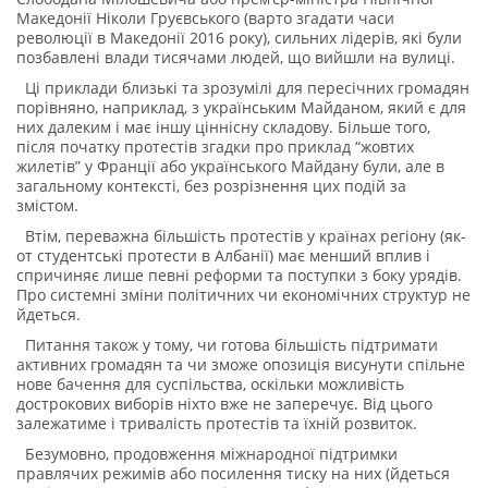
Македонії Ніколи Груєвського (варто згадати часи
революції в Македонії 2016 року), сильних лідерів, які були
позбавлені влади тисячами людей, що вийшли на вулиці.
Ці приклади близькі та зрозумілі для пересічних громадян
порівняно, наприклад, з українським Майданом, який є для
них далеким і має іншу ціннісну складову. Більше того,
після початку протестів згадки про приклад “жовтих
жилетів” у Франції або українського Майдану були, але в
загальному контексті, без розрізнення цих подій за
змістом.
Втім, переважна більшість протестів у країнах регіону (як-
от студентські протести в Албанії) має менший вплив і
спричиняє лише певні реформи та поступки з боку урядів.
Про системні зміни політичних чи економічних структур не
йдеться.
Питання також у тому, чи готова більшість підтримати
активних громадян та чи зможе опозиція висунути спільне
нове бачення для суспільства, оскільки можливість
дострокових виборів ніхто вже не заперечує. Від цього
залежатиме і тривалість протестів та їхній розвиток.
Безумовно, продовження міжнародної підтримки
правлячих режимів або посилення тиску на них (йдеться