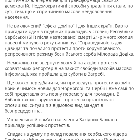
політичних альтернатив для трансформації слабких
демократій. Недемократичні способи управління стали, по
суті, тим, що й спричинило масове невдоволення
населення.
Не виключений “ефект доміно” і для інших країн. Варто
пригадати один з подібних прикладів: у столиці Республіки
Сербської (БіГ) після нез’ясованої смерті 21-річного хлопця
навесні минулого року виник рух “Справедливість для
Давида” та почалися протести проти корумпованого,
репресивного режиму боснійського серба Мілорада Додіка.
Неможливо не звернути увагу й на акцію протесту
хорватських репортерів на захист свободи засобів масової
інформації, яка пройшла цієї суботи в Загребі.
Ще важко передбачити, чи призведуть протести до змін.
Вони є чимось новим для Чорногорії та Сербії і вже самі по
собі представляють певну перемогу для громадян. В
Албанії також є зрушення – протести організовані
опозицією, ситуація з відмовою вид мандатів
безпрецедентна.
У колективній пам’яті населення Західних Балкан є
приклади успішних протестів.
Спадає на думку приклад повалення сербського лідера
Слободана Мілошевича або прем’єр-міністра Північної