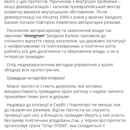
якого з цих протестів. Причиною є внутрішні проблеми –
якщо демократизацію і загалом проєвропейський вектор
розвитку вважати внутрішньою обставиною. Після
демократизації на початку 2000-х років у країнах Західних
Балкан почали повторно з’являтися авторитарні режими.
Посилення авторитаризму та захоплення влади так
званими
“strongmen”
Західних Балкан призвели до
спільного відчуття серед населення, що державні інституції
є неефективними та політизованими, а політичні еліти
роблять усе для досягнення та збереження влади, а не в
інтересах громадян.
Опір недемократичним методам управління у країні
об’єднує всіх протестуючих.
Громадські чи партійні інтереси?
Мирні протести стають джерелом, яке активно
використовують громадяни країн регіону з надією змінити
принаймні певні речі в державі.
Недовіра до опозиції в Сербії і Чорногорії не менша, ніж
до правлячих режимів. Відтак протести не слугують
промоції цих сил, а більшість громадян беруть у них участь
без вияву політичних уподобань (так, у Чорногорії протести
організовує група “Опір–97000”, яка складається з