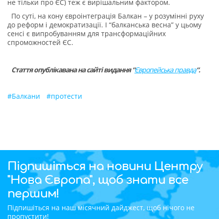
не тільки про ЄС) теж є вирішальним фактором.
По суті, на кону євроінтеграція Балкан – у розумінні руху
до реформ і демократизації. І “балканська весна” у цьому
сенсі є випробуванням для трансформаційних
спроможностей ЄС.
Стаття опублікавана на сайті видання “
Європейська правда
“.
#
Балкани
#
протести
Підпишіться на новини Центру
"Нова Європа", щоб знати все
першим!
Підпишіться на наш місячний дайджест, щоб нічого не
пропустити!