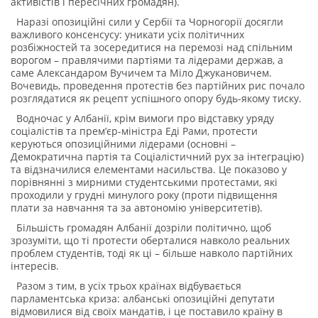
активістів і пересічних громадян).
Наразі опозиційні сили у Сербії та Чорногорії досягли
важливого консенсусу: уникати усіх політичних
розбіжностей та зосередитися на перемозі над спільним
ворогом – правлячими партіями та лідерами держав, а
саме Александаром Вучичем та Міло Джукановичем.
Вочевидь, проведення протестів без партійних рис почало
розглядатися як рецепт успішного опору будь-якому тиску.
Водночас у Албанії, крім вимоги про відставку уряду
соціалістів та прем’єр-міністра Еді Рами, протести
керуються опозиційними лідерами (основні –
Демократична партія та Соціалістичний рух за інтеграцію)
та відзначилися елементами насильства. Це показово у
порівнянні з мирними студентськими протестами, які
проходили у грудні минулого року (проти підвищення
плати за навчання та за автономію університетів).
Більшість громадян Албанії дозріли політично, щоб
зрозуміти, що ті протести оберталися навколо реальних
проблем студентів, тоді як ці – більше навколо партійних
інтересів.
Разом з тим, в усіх трьох країнах відбувається
парламентська криза: албанські опозиційні депутати
відмовилися від своїх мандатів, і це поставило країну в