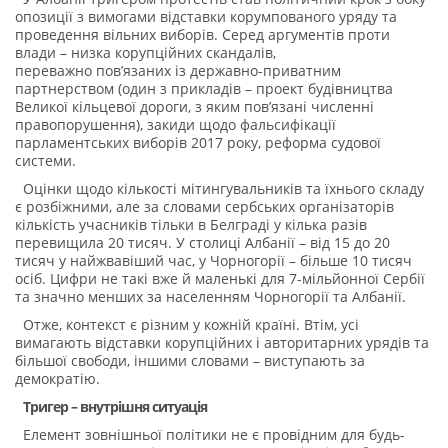
опозиції з вимогами відставки корумпованого уряду та
проведення вільних виборів. Серед аргументів проти
влади – низка корупційних скандалів,
переважно пов’язаних із державно-приватним
партнерством (один з прикладів – проект будівництва
Великої кільцевої дороги, з яким пов’язані численні
правопорушення), закиди щодо фальсифікації
парламентських виборів 2017 року, реформа судової
системи.
Оцінки щодо кількості мітингувальників та їхнього складу
є розбіжними, але за словами сербських організаторів
кількість учасників тільки в Белграді у кілька разів
перевищила 20 тисяч. У столиці Албанії – від 15 до 20
тисяч у найжвавіший час, у Чорногорії – більше 10 тисяч
осіб. Цифри не такі вже й маленькі для 7-мільйонної Сербії
та значно менших за населенням Чорногорії та Албанії.
Отже, контекст є різним у кожній країні. Втім, усі
вимагають відставки корупційних і авторитарних урядів та
більшої свободи, іншими словами – виступають за
демократію.
Тригер – внутрішня ситуація
Елемент зовнішньої політики не є провідним для будь-