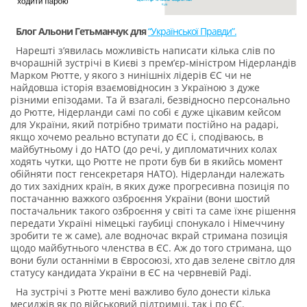
Блог Альони Гетьманчук для
“Української Правди”.
Нарешті з’явилась можливість написати кілька слів по
вчорашній зустрічі в Києві з прем’єр-міністром Нідерландів
Марком Рютте, у якого з нинішніх лідерів ЄС чи не
найдовша історія взаємовідносин з Україною з дуже
різними епізодами. Та й взагалі, безвідносно персонально
до Рютте, Нідерланди самі по собі є дуже цікавим кейсом
для України, який потрібно тримати постійно на радарі,
якщо хочемо реально вступати до ЄС і, сподіваюсь, в
майбутньому і до НАТО (до речі, у дипломатичних колах
ходять чутки, що Рютте не проти був би в якийсь момент
обійняти пост генсекретаря НАТО). Нідерланди належать
до тих західних країн, в яких дуже прогресивна позиція по
постачанню важкого озброєння України (вони шостий
постачальник такого озброєння у світі та саме їхнє рішення
передати Україні німецькі гаубиці спонукало і Німеччину
зробити те ж саме), але водночас вкрай стримана позиція
щодо майбутнього членства в ЄС. Аж до того стримана, що
вони були останніми в Євросоюзі, хто дав зелене світло для
статусу кандидата України в ЄС на червневій Раді.
На зустрічі з Рютте мені важливо було донести кілька
месиджів як по військовий підтримці, так і по ЄС.