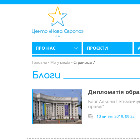
ПРО НАС
ПРОЄКТИ
Головна
-
Ми у медіа
-
Страница 7
Блоги
Дипломатія обра
Блог Альони Гетьманчук
правді”
10 липня 2019, 09:22