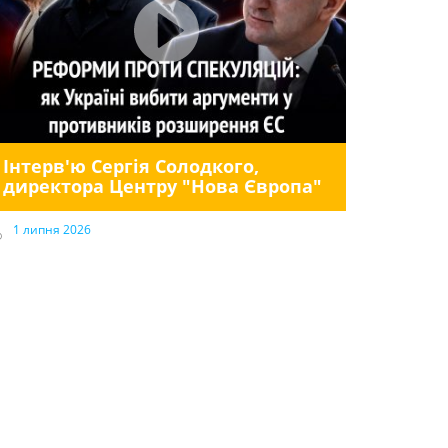
Інтерв'ю Сергія Солодкого,
директора Центру "Нова Європа"
1 липня 2026