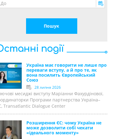
Останні події
Україна має говорити не лише про
переваги вступу, а й про те, як
вона посилить Європейський
Союз
28 липня 2026
лючові месиджі виступу Маріанни Фахурдінової,
оординаторки Програми партнерства Україна–
, Transatlantic Dialogue Center
Розширення ЄС: чому Україна не
може дозволити собі чекати
«ідеального моменту»