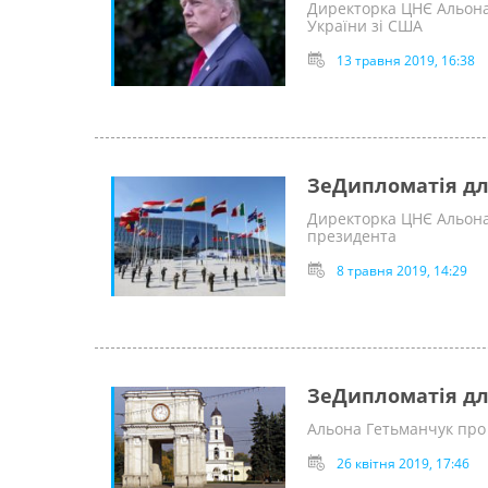
Директорка ЦНЄ Альона
України зі США
13 травня 2019, 16:38
ЗеДипломатія дл
Директорка ЦНЄ Альона
президента
8 травня 2019, 14:29
ЗеДипломатія дл
Альона Гетьманчук про
26 квітня 2019, 17:46