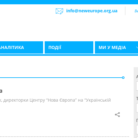
info@neweurope.org.ua
АНАЛІТИКА
ПОДІЇ
МИ У МЕДІА
з
, директорки Центру “Нова Європа” на “Українській