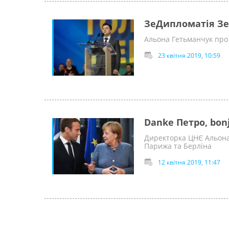
ЗеДипломатія Зе
Альона Гетьманчук про
23 квітня 2019, 10:59
Danke Петро, bo
Директорка ЦНЄ Альона
Парижа та Берліна
12 квітня 2019, 11:47