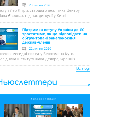
23 липня 2026
иступ Лео Літри, старшого аналітика Центру
ова Європа», під час дискусії у Києві
Підтримка вступу України до ЄС
зростатиме, якщо відповідати на
обґрунтовані занепокоєння
держав-членів
22 липня 2026
лючові месиджі виступу Бенжамена Куто,
ослідника Інституту Жака Делора, Франція
Всі події
Ньюслеттери