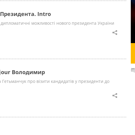
Президента. Intro
 дипломатичні можливості нового президента України
njour Володимир
 Гетьманчук про візити кандидатів у президенти до