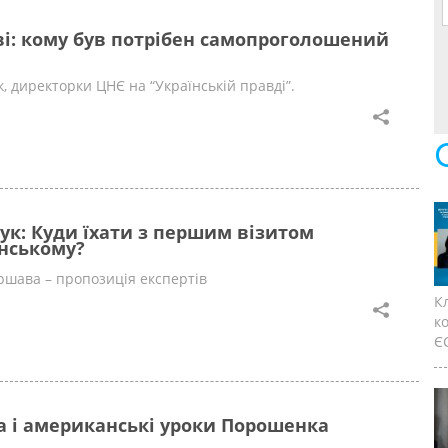
ві: кому був потрібен самопроголошений
, директорки ЦНЄ на “Українській правді”.
ук: Куди їхати з першим візитом
нському?
ршава – пропозиція експертів
К
к
ЄС
 і американські уроки Порошенка