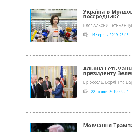
Україна в Молдо
посередник?
Блог Альони Гетьманчук
14 червня 2019, 23:13
Альона Гетьманч
президенту Зеле
Брюссель, Берлін та Ва
22 травня 2019, 09:54
Мовчання Трампа