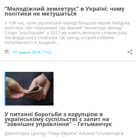
“Молодіжний землетрус” в Україні: чому
політики не метушаться
У той час, коли українській молоді більшою мірою байдужа
політика, світ переживає так званий “землетрус молоді”.
Слово “youthquake” у 2017-му навіть визнали словом року
Оксфордського словника. Це тренд, котрий набуває
популярності в Західній…
31 травня 2018, 17:02
У питанні боротьби з корупцією в
українському суспільстві є запит на
“зовнішнє управління” – Гетьманчук
Директорка Центру “Нова Європа” Альона Гетьманчук в