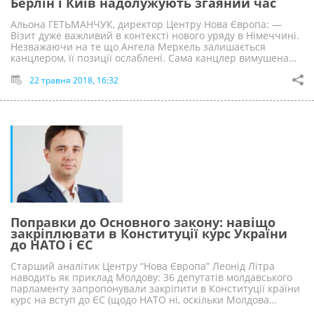
Берлін і Київ надолужують згаяний час
Альона ГЕТЬМАНЧУК, директор Центру Нова Європа: —
Візит дуже важливий в контексті нового уряду в Німеччині.
Незважаючи на те що Ангела Меркель залишається
канцлером, її позиції ослаблені. Сама канцлер вимушена…
22 травня 2018, 16:32
Поправки до Основного закону: навіщо
закріплювати в Конституції курс України
до НАТО і ЄС
Старший аналітик Центру “Нова Європа” Леонід Літра
наводить як приклад Молдову: 36 депутатів молдавського
парламенту запропонували закріпити в Конституції країни
курс на вступ до ЄС (щодо НАТО ні, оскільки Молдова…