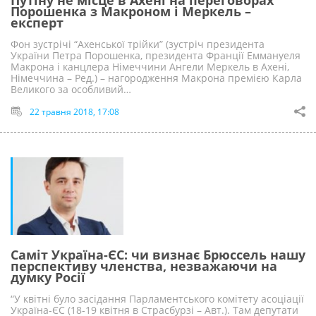
Порошенка з Макроном і Меркель –
експерт
Фон зустрічі “Ахенської трійки” (зустріч президента
України Петра Порошенка, президента Франції Еммануеля
Макрона і канцлера Німеччини Ангели Меркель в Ахені,
Німеччина – Ред.) – нагородження Макрона премією Карла
Великого за особливий…
22 травня 2018, 17:08
Саміт Україна-ЄС: чи визнає Брюссель нашу
перспективу членства, незважаючи на
думку Росії
“У квітні було засідання Парламентського комітету асоціації
Україна-ЄС (18-19 квітня в Страсбурзі – Авт.). Там депутати