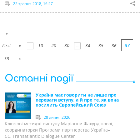
22 травня 2018, 16:27
«
First
«
10
20
30
34
35
36
37
...
...
38
»
Останні події
Україна має говорити не лише про
переваги вступу, а й про те, як вона
посилить Європейський Союз
28 липня 2026
Ключові месиджі виступу Маріанни Фахурдінової,
координаторки Програми партнерства Україна–
ЄС, Transatlantic Dialogue Center