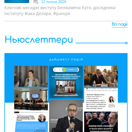
22 липня 2026
Ключові месиджі виступу Бенжамена Куто, дослідника
Інституту Жака Делора, Франція
Всі події
Ньюслеттери