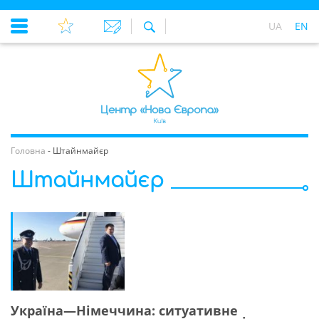
UA
EN
Головна
-
Штайнмайєр
Штайнмайєр
Україна—Німеччина: ситуативне