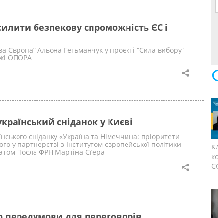
силити безпекову спроможність ЄС і
а Європа” Альона Гетьманчук у проєкті “Сила вибору”
ежі ОПОРА
країнський сніданок у Києві
їнського сніданку «Україна та Німеччина: пріоритети
ого у партнерстві з Інститутом європейської політики
К
онатом Посла ФРН Мартіна Єґера
к
ЄС
о передумови для переговорів,