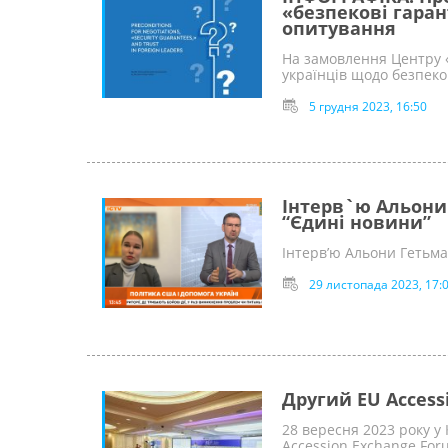
«безпекові гарант
опитування
На замовлення Центру 
українців щодо безпек
5 грудня 2023, 16:50
Інтерв`ю Альони
“Єдині новини”
Інтерв’ю Альони Гетьм
29 листопада 2023, 17:
Другий EU Access
28 вересня 2023 року у
Accession Exchange For