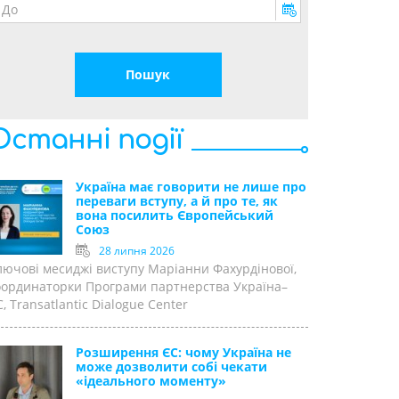
Останні події
Україна має говорити не лише про
переваги вступу, а й про те, як
вона посилить Європейський
Союз
28 липня 2026
лючові месиджі виступу Маріанни Фахурдінової,
оординаторки Програми партнерства Україна–
, Transatlantic Dialogue Center
Розширення ЄС: чому Україна не
може дозволити собі чекати
«ідеального моменту»