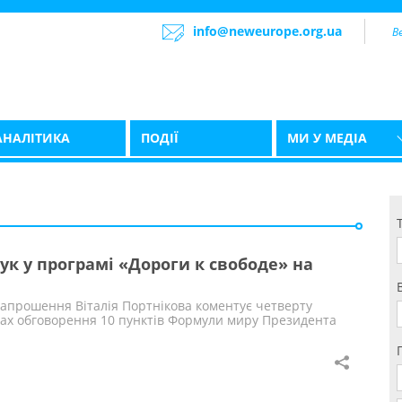
info@neweurope.org.ua
АНАЛІТИКА
ПОДІЇ
МИ У МЕДІА
к у програмі «Дороги к свободе» на
запрошення Віталія Портнікова коментує четверту
ках обговорення 10 пунктів Формули миру Президента