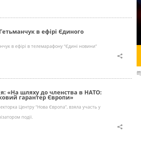
Гетьманчук в ефірі Єдиного
нчук в ефірі в телемарафону “Єдині новини”
я: «На шляху до членства в НАТО:
ековий гарантер Європи»
екторка Центру “Нова Європа”, взяла участь у
ізатором події.