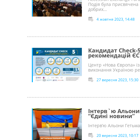
Подія була присвячена
добрих…
4 жовтня 2023, 14:48
Кандидат Check-5
рекомендацій ЄС
Центр «Нова Європа» і
виконання Україною ре
27 вересня 2023, 15:30
Інтерв`ю Альони
“Єдині новини”
Інтерв’ю Альони Гетьм
20 вересня 2023, 10:17