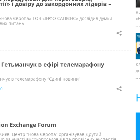
ії» і довіру до закордонних лідерів –
В
«Нова Європа» ТОВ «ІНФО САПІЄНС» дослідив думки
«Н
ових питань
 Гетьманчук в ефірі телемарафону
К
д
анчук в телемарафону “Єдині новини”
00
ion Exchange Forum
 Києві Центр “Нова Європа” організував Другий
um за участі високопосадовців та провідних експертів.