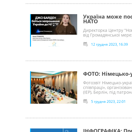
Україна може по
НАТО
Директорка Центру “Нов
від Громадянської мер
12 грудня 2023, 16:39
ФОТО: Німецько-у
Фотозвіт Німецько-укра
співпраці», організован
(IEP), Берлін, під патр
5 грудня 2023, 22:01
ІНФОГРАФІКА: Пр