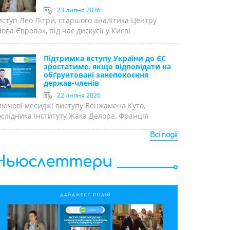
23 липня 2026
иступ Лео Літри, старшого аналітика Центру
ова Європа», під час дискусії у Києві
Підтримка вступу України до ЄС
зростатиме, якщо відповідати на
обґрунтовані занепокоєння
держав-членів
22 липня 2026
лючові месиджі виступу Бенжамена Куто,
ослідника Інституту Жака Делора, Франція
Всі події
Ньюслеттери