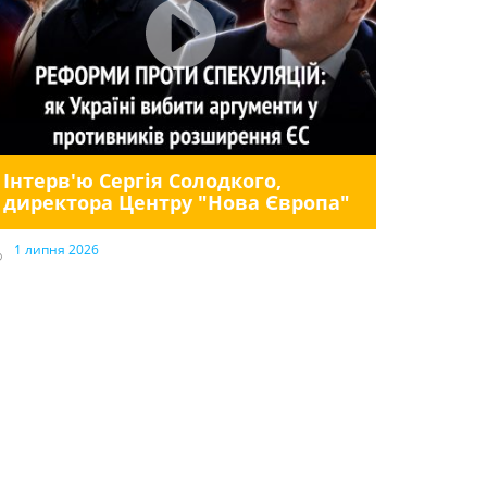
Інтерв'ю Сергія Солодкого,
директора Центру "Нова Європа"
1 липня 2026