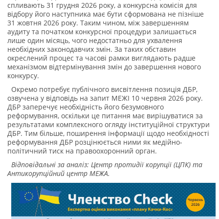
спливають 31 грудня 2026 року, а конкурсна комісія для
відбору його наступника має бути сформована не пізніше
31 жовтня 2026 року. Таким чином, між завершенням
аудиту та початком конкурсної процедури залишається
лише один місяць, чого недостатньо для ухвалення
необхідних законодавчих змін. За таких обставин
окреслений процес та часові рамки виглядають радше
механізмом відтермінування змін до завершення нового
конкурсу.
Окремо потребує публічного висвітлення позиція ДБР,
озвучена у відповідь на запит МЕЖІ 10 червня 2026 року.
ДБР заперечує необхідність його безумовного
реформування, оскільки це питання має вирішуватися за
результатами комплексного огляду інституційної структури
ДБР. Тим більше, поширення інформації щодо необхідності
реформування ДБР розцінюється ними як медійно-
політичний тиск на правоохоронний орган.
Відповідальні за аналіз: Центр протидії корупції (ЦПК) та
Антикорупційний центр МЕЖА.