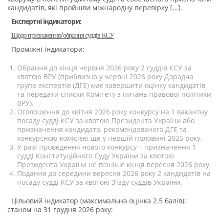
кандидатів, які пройшли міжнародну перевірку […].
Експертні індикатори:
Щодо призначення/обрання суддів КСУ
Проміжні індикатори:
Обрання до кінця червня 2026 року 2 суддів КСУ за
квотою ВРУ (приблизно у червні 2026 року Дорадча
група експертів (ДГЕ) має завершити оцінку кандидатів
та передати списки Комітету з питань правової політики
ВРУ).
Оголошення до квітня 2026 року конкурсу на 1 вакантну
посаду судді КСУ за квотою Президента України або
призначення кандидата, рекомендованого ДГЕ та
конкурсною комісією ще у першій половині 2025 року.
У разі проведення нового конкурсу – призначення 1
судді Конституційного Суду України за квотою
Президента України не пізніше кінця вересня 2026 року.
Подання до середини вересня 2026 року 2 кандидатів на
посаду судді КСУ за квотою З’їзду суддів України.
Цільовий індикатор (максимальна оцінка 2.5 балів):
станом на 31 грудня 2026 року: