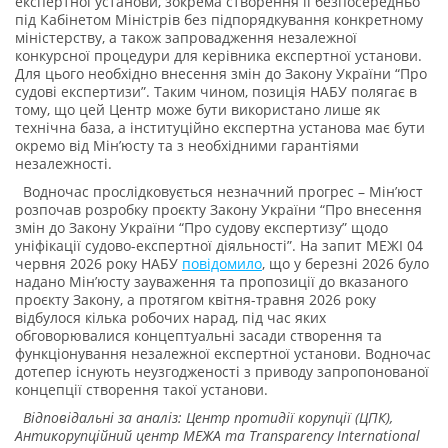
експертної установи, зокрема створення її безпосередньо
під Кабінетом Міністрів без підпорядкування конкретному
міністерству, а також запровадження незалежної
конкурсної процедури для керівника експертної установи.
Для цього необхідно внесення змін до Закону України “Про
судові експертизи”. Таким чином, позиція НАБУ полягає в
тому, що цей Центр може бути використано лише як
технічна база, а інституційно експертна установа має бути
окремо від Мінʼюсту та з необхідними гарантіями
незалежності.
Водночас прослідковується незначний прогрес – Мін’юст
розпочав розробку проєкту Закону України “Про внесення
змін до Закону України “Про судову експертизу” щодо
уніфікації судово-експертної діяльності”. На запит МЕЖІ 04
червня 2026 року НАБУ
повідомило
, що у березні 2026 було
надано Мін’юсту зауваження та пропозиції до вказаного
проєкту Закону, а протягом квітня-травня 2026 року
відбулося кілька робочих нарад, під час яких
обговорювалися концептуальні засади створення та
функціонування незалежної експертної установи. Водночас
дотепер існують неузгодженості з приводу запропонованої
концепції створення такої установи.
Відповідальні за аналіз: Центр протидії корупції (ЦПК),
Антикорупційний центр МЕЖА та Transparency International