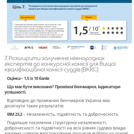
7. Розширити залучення міжнародних
експертів до конкурсної комісії для Вищої
кваліфікаційної комісії суддів (ВККС)
Оцінка – 1.5 із 10 балів
Що має бути виконано? Проміжні бенчмарки, індикатори
успішності.
Відповідно до проміжних бенчмарків Україна має
досягнути таких результатів:
IBM 23.2
– Незалежність, підзвітність та доброчесність
Подальше посилення структурної незалежності,
доброчесності та підзвітності на всіх рівнях судової влади,
зокрема шляхом вдосконалення процесів відбору на основі