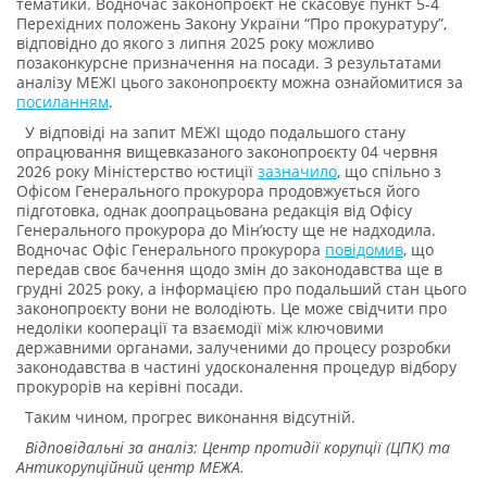
тематики. Водночас законопроєкт не скасовує пункт 5-4
Перехідних положень Закону України “Про прокуратуру”,
відповідно до якого з липня 2025 року можливо
позаконкурсне призначення на посади. З результатами
аналізу МЕЖІ цього законопроєкту можна ознайомитися за
посиланням
.
У відповіді на запит МЕЖІ щодо подальшого стану
опрацювання вищевказаного законопроєкту 04 червня
2026 року Міністерство юстиції
зазначило
, що спільно з
Офісом Генерального прокурора продовжується його
підготовка, однак доопрацьована редакція від Офісу
Генерального прокурора до Мін’юсту ще не надходила.
Водночас Офіс Генерального прокурора
повідомив
, що
передав своє бачення щодо змін до законодавства ще в
грудні 2025 року, а інформацією про подальший стан цього
законопроєкту вони не володіють. Це може свідчити про
недоліки кооперації та взаємодії між ключовими
державними органами, залученими до процесу розробки
законодавства в частині удосконалення процедур відбору
прокурорів на керівні посади.
Таким чином, прогрес виконання відсутній.
Відповідальні за аналіз: Центр протидії корупції (ЦПК) та
Антикорупційний центр МЕЖА.