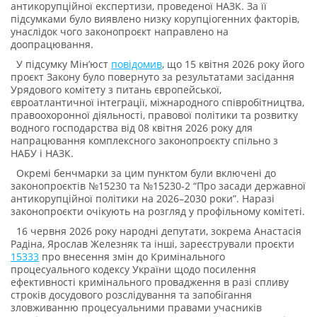
антикорупційної експертизи, проведеної НАЗК. За її
підсумками було виявлено низку корупціогенних факторів,
унаслідок чого законопроєкт направлено на
доопрацювання.
У підсумку Мін’юст
повідомив
, що 15 квітня 2026 року його
проєкт Закону було повернуто за результатами засідання
Урядового комітету з питань європейської,
євроатлантичної інтеграції, міжнародного співробітництва,
правоохоронної діяльності, правової політики та розвитку
водного господарства від 08 квітня 2026 року для
напрацювання комплексного законопроєкту спільно з
НАБУ і НАЗК.
Окремі бенчмарки за цим пунктом були включені до
законопроєктів №15230 та №15230-2 “Про засади державної
антикорупційної політики на 2026–2030 роки”. Наразі
законопроєкти очікують на розгляд у профільному комітеті.
16 червня 2026 року народні депутати, зокрема Анастасія
Радіна, Ярослав Железняк та інші, зареєстрували проєкти
15333
про внесення змін до Кримінального
процесуального кодексу України щодо посилення
ефективності кримінального провадження в разі спливу
строків досудового розслідування та запобігання
зловживанню процесуальними правами учасників