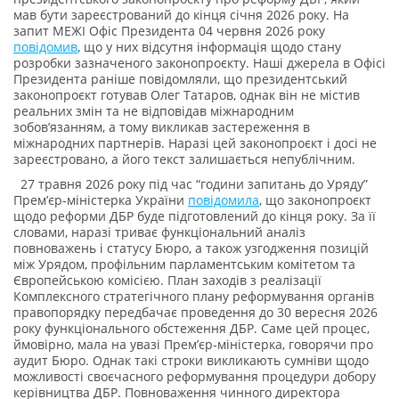
мав бути зареєстрований до кінця січня 2026 року. На
запит МЕЖІ Офіс Президента 04 червня 2026 року
повідомив
, що у них відсутня інформація щодо стану
розробки зазначеного законопроєкту. Наші джерела в Офісі
Президента раніше повідомляли, що президентський
законопроєкт готував Олег Татаров, однак він не містив
реальних змін та не відповідав міжнародним
зобовʼязанням, а тому викликав застереження в
міжнародних партнерів. Наразі цей законопроєкт і досі не
зареєстровано, а його текст залишається непублічним.
27 травня 2026 року під час “години запитань до Уряду”
Прем’єр-міністерка України
повідомила
, що законопроєкт
щодо реформи ДБР буде підготовлений до кінця року. За її
словами, наразі триває функціональний аналіз
повноважень і статусу Бюро, а також узгодження позицій
між Урядом, профільним парламентським комітетом та
Європейською комісією. План заходів з реалізації
Комплексного стратегічного плану реформування органів
правопорядку передбачає проведення до 30 вересня 2026
року функціонального обстеження ДБР. Саме цей процес,
ймовірно, мала на увазі Прем’єр-міністерка, говорячи про
аудит Бюро. Однак такі строки викликають сумніви щодо
можливості своєчасного реформування процедури добору
керівництва ДБР. Повноваження чинного директора