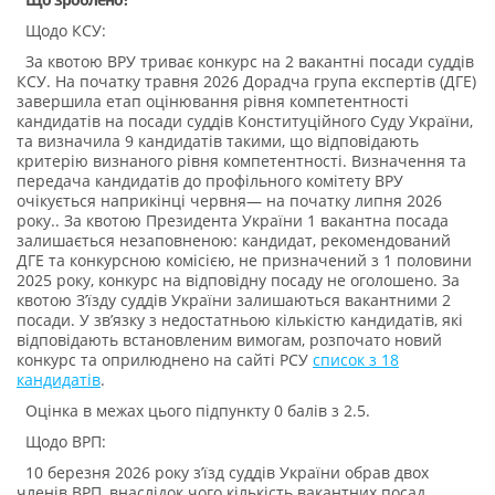
Щодо КСУ:
За квотою ВРУ триває конкурс на 2 вакантні посади суддів
КСУ. На початку травня 2026 Дорадча група експертів (ДГЕ)
завершила етап оцінювання рівня компетентності
кандидатів на посади суддів Конституційного Суду України,
та визначила 9 кандидатів такими, що відповідають
критерію визнаного рівня компетентності. Визначення та
передача кандидатів до профільного комітету ВРУ
очікується наприкінці червня— на початку липня 2026
року.. За квотою Президента України 1 вакантна посада
залишається незаповненою: кандидат, рекомендований
ДГЕ та конкурсною комісією, не призначений з 1 половини
2025 року, конкурс на відповідну посаду не оголошено. За
квотою З’їзду суддів України залишаються вакантними 2
посади. У зв’язку з недостатньою кількістю кандидатів, які
відповідають встановленим вимогам, розпочато новий
конкурс та оприлюднено на сайті РСУ
список з 18
кандидатів
.
Оцінка в межах цього підпункту 0 балів з 2.5.
Щодо ВРП:
10 березня 2026 року з’їзд суддів України обрав двох
членів ВРП, внаслідок чого кількість вакантних посад