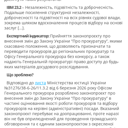
IBM 23.2
– Незалежність, підзвітність та доброчесність.
Подальше посилення структурної незалежності,
доброчесності та підзвітності на всіх рівнях судової влади,
зокрема шляхом вдосконалення процесів відбору на основі
заслуг […].
Експертний індикатор:
Прийняття законопроєкту про
внесення змін до Закону України “Про прокуратуру”, якими
скасовано положення, що дозволяють призначати та
переводити прокурорів до регіональних прокуратур та
Офісу Генерального прокурора без конкурсу, а також
надають Генеральній прокуратурі право доступу до будь-
яких матеріалів досудового розслідування.
Що зроблено?
Відповідно до
листа
Міністерства юстиції України
№31276/38-6-26/11.3.2 від 6 березня 2026 року Офісом
Генерального прокурора розроблено законопроєкт про
внесення змін до Закону України “Про прокуратуру” в
частині оцінювання якості роботи прокурорів та відбору
прокурорів на керівні (адміністративні) посади. Вказаний
законопроєкт перебуває на доопрацюванні, проте наразі
він не був оприлюднений для проведення громадського
обговорення та є єдиним законопроєктом з окресленої