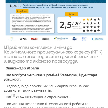
1.Прийняти комплексні зміни до
Кримінального процесуального кодексу (КПК)
та іншого законодавства для забезпечення
швидкого та якісного правосуддя.
Оцінка – 2,5 з 20 балів
Що має бути виконано? Проміжні бенчмарки, індикатори
успішності.
Відповідно до проміжних бенчмарків Україна має
досягнути таких результатів:
[1]
IBM
23.6
– Інституційна спроможність
Посилення незалежності, ефективності роботи та