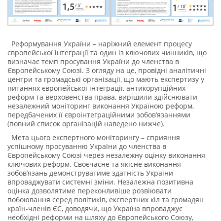
Реформування України – наріжний елемент процесу
європейської інтеграції та один із ключових чинників, що
визначає темп просування України до членства в
Європейському Союзі. З огляду на це, провідні аналітичні
центри та громадські організації, що мають експертизу у
питаннях європейської інтеграції, антикорупційних
реформ та верховенства права, вирішили здійснювати
незалежний моніторинг виконання Україною реформ,
передбачених її євроінтеграційними зобов’язаннями
(повний список організацій наведено нижче).
Мета цього експертного моніторингу – сприяння
успішному просуванню України до членства в
Європейському Союзі через незалежну оцінку виконання
ключових реформ. Своєчасне та якісне виконання
зобов’язань демонструватиме здатність України
впроваджувати системні зміни. Незалежна позитивна
оцінка дозволятиме переконливіше розвіювати
побоювання серед політиків, експертних кіл та громадян
країн-членів ЄС, доводячи, що Україна впроваджує
необхідні реформи на шляху до Європейського Союзу,