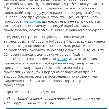
(Венеційської комісії) та проводяться робочі консультації з
Офісом Генерального прокурора щодо напрацювання
пропозицій з приводу удосконалення процедури відбору
Генерального прокурора. Натомість Офіс Генерального
прокурора
повідомив
, що наразі ними не здійснювалася
розробка проєкту Закону, в якому б відображалась
процедура відбору та звільнення Генерального прокурора.
Відповідна стратегічна ціль була включена до
законопроєктів №15230 та №15230-2 “Про засади державної
антикорупційної політики на 2026–2030 роки”. Наразі
законопроєкти очікують на розгляд у профільному комітеті.
22 червня народна депутатка Анастасія Радіна
зареєструвала законопроєкт №
15343
, який встановлює
процедуру конкурсного відбору на посаду Генерального
прокурора, запроваджує критерії, засновані на
професійних заслугах, і передбачає відкритий процес
відбору. Законопроєкт безпосередньо спрямований на
вирішення проблеми незалежності керівництва
прокуратури.
Прогрес виконання відсутній.
Відповідальні за аналіз: Центр протидії корупції (ЦПК) та
Антикорупційний центр МЕЖА.