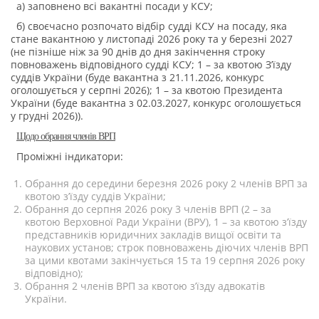
а) заповнено всі вакантні посади у КСУ;
б) своєчасно розпочато відбір судді КСУ на посаду, яка
стане вакантною у листопаді 2026 року та у березні 2027
(не пізніше ніж за 90 днів до дня закінчення строку
повноважень відповідного судді КСУ; 1 – за квотою З’їзду
суддів України (буде вакантна з 21.11.2026, конкурс
оголошується у серпні 2026); 1 – за квотою Президента
України (буде вакантна з 02.03.2027, конкурс оголошується
у грудні 2026)).
Щодо обрання членів ВРП
Проміжні індикатори:
Обрання до середини березня 2026 року 2 членів ВРП за
квотою з’їзду суддів України;
Обрання до серпня 2026 року 3 членів ВРП (2 – за
квотою Верховної Ради України (ВРУ), 1 – за квотою з’їзду
представників юридичних закладів вищої освіти та
наукових установ; строк повноважень діючих членів ВРП
за цими квотами закінчується 15 та 19 серпня 2026 року
відповідно);
Обрання 2 членів ВРП за квотою з’їзду адвокатів
України.