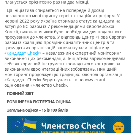
планується орієнтовно раз на два місяці.
Ця ініціатива спирається на попередній досвід
незалежного моніторингу євроінтеграційних реформ. У
червні 2022 року Україна отримала статус кандидата на
вступ до ЄС разом із 7 рекомендаціями Європейської
Комісії, виконання яких було необхідним для подальшого
просування до членства. У відповідь Центр «Нова Європа»
разом із коаліцією провідних аналітичних центрів та
громадських організацій започаткували ініціативу
«
Кандидат Check
» – незалежний експертний моніторинг
виконання цих рекомендацій. Ініціатива зарекомендувала
себе як корисний інструмент громадського контролю за
виконанням євроінтеграційних зобов’язань. Нинішній
моніторинг продовжує цю традицію: ключові організації
«Кандидат Check» беруть участь і в новому етапі
оцінювання «Членство Check».
ПОВНИЙ ЗВІТ
РОЗШИРЕНА ЕКСПЕРТНА ОЦІНКА
Загальна оцінка – 15 із 100 балів