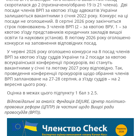
скоротилася до 2 (призначено/обрано 19 із 21 члена). Дві
посади членів ВРП за квотою з’їзду адвокатів України
залишаються вакантними з січня 2022 року. Конкурс на ці
посади не оголошений. В серпні 2026 року закінчиться
строк повноважень 3 членів ВРП (2 – за квотою ВРУ, 1 – за
квотою з’їзду представників юридичних закладів вищої
освіти та наукових установ). В лютому 2026 року оголошено
конкурси на заповнення відповідних посад.
У червні 2026 року оголошено конкурси на 8 посад членів
ВРП за квотою з’їзду суддів України та 2 посади за квотою
всеукраїнської конференції прокурорів, які стануть
вакантними у січні та лютому 2027 року відповідно. Так,
проведення конференції прокурорів щодо обрання членів
ВРП заплановане на 27-28 серпня, а з’їзду суддів – на 2
вересня цього року.
Оцінка в межах цього підпункту 1 бал з 2.5.
Відповідальні за аналіз: Фундація DEJURE, Центр політико-
правових реформ (ЦППР) (в частині щодо Вищої ради
правосуддя (ВРП)).