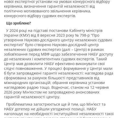
нової експертної установи на умовах конкурсного відбору
керівника, визначення гарантій незалежності від
політично мотивованого звільнення керівника,
конкурсного відбору судових експертів.
Що зроблено?
У 2024 році на підставі постанови Кабінету міністрів
України (КМУ) від 8 вересня 2023 року № 798-р “Про
утворення Науково-дослідного центру незалежних судових
експертиз” було створено Науково-дослідний центр
незалежних судових експертиз (далі – Центр) в рамках
зобовʼязання перед МВФ щодо забезпечення НАБУ доступу
до незалежних і компетентних судових експертів. Такий
Центр мав дозволити НАБУ ефективно виконувати свої
слідчі повноваження. У процесі формування у Центрі мали
б бути запроваджені гарантії незалежності: наглядова рада
сформована за рахунок більшості представників від
міжнародних організацій; обрання керівника установи
наглядовою радою тощо. Водночас, станом на 12 червня
2026 року Мін’юстом не запроваджено анонсованих
гарантій незалежності центру.
Проблематика загострюється ще й тим, що Мін’юст та
НАБУ дотепер не дійшли узгодженої позиції. НАБУ
наголошує на необхідності інституційної незалежності такої