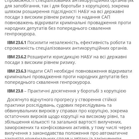
спроможності спеціалізованих антикорупційних органів (як
для запобігання, так і для боротьби з корупцією), зокрема
шляхом розширення підслідності НАБУ на всі державні
посади з високим рівнем ризику та надання САП
повноважень відкривати кримінальні провадження проти
народних депутатів без попереднього схвалення
генпрокурора.
IBM 23.6.1
Посилити незалежність, ефективність роботи та
спроможність спеціалізованих антикорупційних органів.
IBM 23.6.2
Розширити юрисдикцію НАБУ на всі державні
посади з високим рівнем ризику.
IBM 23.6.3
Надати САП необхідні повноваження відкривати
кримінальні провадження проти народних депутатів без
попереднього схвалення генпрокурора.
IBM 23.8
– Практичні досягнення у боротьбі з корупцією
Досягнуто відчутного прогресу у створення стійкої
практики розслідувань, судових переслідувань та
обвинувальних вироків у справах про корупцію, зокрема
остаточних вироків щодо корупції на високому рівні, та
збільшення кількості та загальної вартості вилучених,
заморожених та конфіскованих активів, у тому числі через
вилучення з законодавства положення про автоматичне
закриття кримінальних справ у зв’язку із закінченням