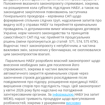
Положення вказаного законопроєкту спрямовані, зокрема,
на розширення кола суб’єктів, підслідних НАБУ, а також на
законодавче закріплення повноважень заступника
Генерального прокурора – керівника САП щодо
формування спільних слідчих груп, надсилання запитів про
видачу осіб у справах НАБУ та перейняття кримінальних
проваджень із дотриманням вимог міжнародних договорів
України, норм чинного законодавства та принципів
самостійності САП під час прийняття процесуальних
рішень (зміни пропонуються до статей 571, 574, 575 КПК).
Водночас текст законопроєкту є непублічним, а частина
важливих змін, зазначених у бенчмарках, не охоплювалися
цим законопроєктом взагалі.
Паралельно НАБУ розробило власний законопроєкт щодо
внесення необхідних змін для посилення його
спроможності, зокрема в частині виключення
автоматичного закриття кримінальних справ через
закінчення строків досудового розслідування після
повідомлення про підозру, розширення юрисдикції НАБУ,
вирішення спорів про підслідність тощо. Цей законопроєкт
у квітні 2026 року було надіслано на погодження
заінтересованим органам. За
інформацією
НАБУ (на запит
МЕЖІ), наразі тривають процедури щодо врегулювання
розбіжностей, зокрема з урахуванням
висновку