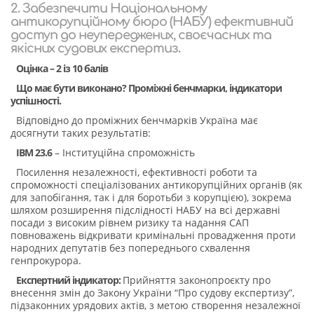
2. Забезпечити Національному
антикорупційному бюро (НАБУ) ефективний
доступ до неупереджених, своєчасних та
якісних судових експертиз.
Оцінка – 2 із 10 балів
Що має бути виконано? Проміжні бенчмарки, індикатори
успішності.
Відповідно до проміжних бенчмарків Україна має
досягнути таких результатів:
IBM 23.6
– Інституційна спроможність
Посилення незалежності, ефективності роботи та
спроможності спеціалізованих антикорупційних органів (як
для запобігання, так і для боротьби з корупцією), зокрема
шляхом розширення підслідності НАБУ на всі державні
посади з високим рівнем ризику та надання САП
повноважень відкривати кримінальні провадження проти
народних депутатів без попереднього схвалення
генпрокурора.
Експертний індикатор:
Прийняття законопроєкту про
внесення змін до Закону України “Про судову експертизу”,
підзаконних урядових актів, з метою створення незалежної