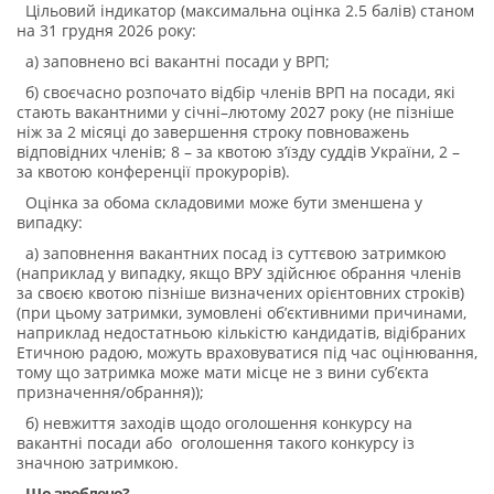
Цільовий індикатор (максимальна оцінка 2.5 балів) станом
на 31 грудня 2026 року:
а) заповнено всі вакантні посади у ВРП;
б) своєчасно розпочато відбір членів ВРП на посади, які
стають вакантними у січні–лютому 2027 року (не пізніше
ніж за 2 місяці до завершення строку повноважень
відповідних членів; 8 – за квотою з’їзду суддів України, 2 –
за квотою конференції прокурорів).
Оцінка за обома складовими може бути зменшена у
випадку:
а) заповнення вакантних посад із суттєвою затримкою
(наприклад у випадку, якщо ВРУ здійснює обрання членів
за своєю квотою пізніше визначених орієнтовних строків)
(при цьому затримки, зумовлені об’єктивними причинами,
наприклад недостатньою кількістю кандидатів, відібраних
Етичною радою, можуть враховуватися під час оцінювання,
тому що затримка може мати місце не з вини суб’єкта
призначення/обрання));
б) невжиття заходів щодо оголошення конкурсу на
вакантні посади або оголошення такого конкурсу із
значною затримкою.
Що зроблено?