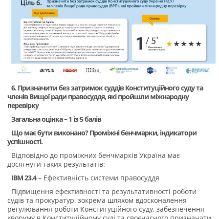
6. Призначити без затримок суддів Конституційного суду та
членів Вищої ради правосуддя, які пройшли міжнародну
перевірку
Загальна оцінка – 1 із 5 балів
Що має бути виконано? Проміжні бенчмарки, індикатори
успішності.
Відповідно до проміжних бенчмарків Україна має
досягнути таких результатів:
IBM 23.4
– Ефективність системи правосуддя
Підвищення ефективності та результативності роботи
судів та прокуратур, зокрема шляхом вдосконалення
регулювання роботи Конституційного суду, забезпечення
кворуму в Конституційному суді та своєчасного призначати