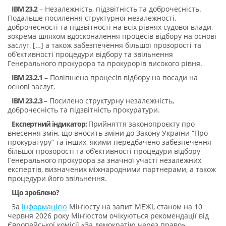
IBM 23.2
– Незалежність, підзвітність та доброчесність.
Подальше посилення структурної незалежності,
доброчесності та підзвітності на всіх рівнях судової влади,
зокрема шляхом вдосконалення процесів відбору на основі
заслуг, […] а також забезпечення більшої прозорості та
об’єктивності процедури відбору та звільнення
Генерального прокурора та прокурорів високого рівня.
IBM 23.2.1
– Поліпшено процесів відбору на посади на
основі заслуг.
IBM 23.2.3
– Посилено структурну незалежність,
доброчесність та підзвітність прокуратури.
Експертний індикатор:
Прийняття законопроєкту про
внесення змін, що вносить зміни до Закону України “Про
прокуратуру” та інших, якими передбачено забезпечення
більшої прозорості та об’єктивності процедури відбору
Генерального прокурора за значної участі незалежних
експертів, визначених міжнародними партнерами, а також
процедури його звільнення.
Що зроблено?
За
інформацією
Мін’юсту на запит МЕЖІ, станом на 10
червня 2026 року Мін’юстом очікуються рекомендації від
Європейської комісії «За демократію через право»