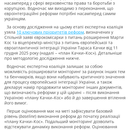
насамперед у сфері верховенства права та боротьби з
корупцією. Водночас ми виходимо з переконання, що
євроінтеграційні реформи потрібні насамперед самим
українцям.
За основу дослідження на цьому етапі експертна коаліція
узяла
10 ключових пріоритетів реформ
, визначених у
Спільній заяві єврокомісарки з питань розширення Марти
Кос та віцепремʼєр-міністра з питань європейської та
євроатлантичної інтеграції України Тараса Качки від 11
грудня 2025 року (надалі – «план Качки–Кос»). Детальніше
про методологію дослідження нижче.
Водночас експертна коаліція залишає за собою
можливість розширювати моніторинг за рахунок інших тем
та бенчмарків, якщо вони набувають критичного значення
для процесу європейської інтеграції України, а також
декларує намір продовжити моніторинг інших документів,
що визначають реформи у цій царині – після виконання
Україною «плану Качки–Кос» або й до завершення втілення
його вимог.
Перше оцінювання має на меті зафіксувати базовий
рівень (
baseline
) виконання реформ до початку реалізації
«плану Качки–Кос». Подальший моніторинг дозволить
відстежувати динаміку виконання реформ. Оцінювання