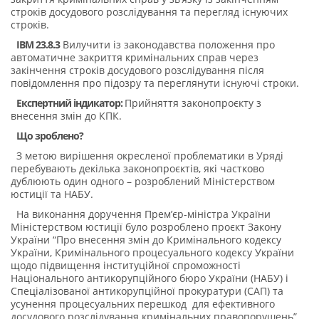
строків досудового розслідування та перегляд існуючих
строків.
IBM 23.8.3
Вилучити із законодавства положення про
автоматичне закриття кримінальних справ через
закінчення строків досудового розслідування після
повідомлення про підозру та переглянути існуючі строки.
Експертний індикатор:
Прийняття законопроєкту з
внесення змін до КПК.
Що зроблено?
З метою вирішення окресленої проблематики в Уряді
перебувають декілька законопроєктів, які частково
дублюють один одного – розроблений Міністерством
юстиції та НАБУ.
На виконання доручення Прем’єр-міністра України
Міністерством юстиції було розроблено проєкт Закону
України “Про внесення змін до Кримінального кодексу
України, Кримінального процесуального кодексу України
щодо підвищення інституційної спроможності
Національного антикорупційного бюро України (НАБУ) і
Спеціалізованої антикорупційної прокуратури (САП) та
усунення процесуальних перешкод для ефективного
досудового розслідування кримінальних правопорушень”.