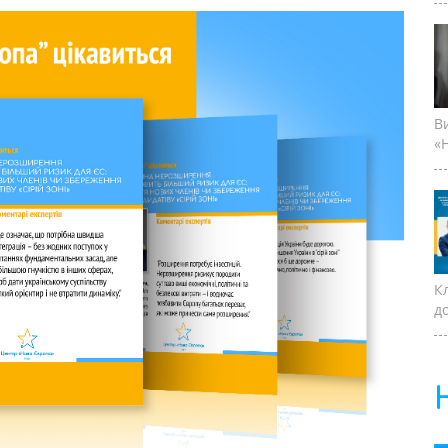
В
«Н
К
д