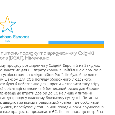
питань порядку та врядування у Східній
ions (DGAP), Німеччина
ому процесу розширення у Східній Європі й на Західних
и означатиме для ЄС втрату країни з найбільшою армією в
суспільством внаслідок війни Росії. Це було б не лише
 шансом для ЄС з погляду оборонного, людського,
ож було б небезпечно для Європи – створити таку «сіру
ткої орієнтації становила б безпековий ризик для Європи.
призведе до втрати довіри до ЄС не лише у питанні
як до гравця у власному близькому сусідстві. Питання
, як швидко і за якими правилами.Україна – це особливий
ну-член, перебуває у стані війни понад 4 роки, зруйнована
ння вже працює та проживає в ЄС. Це означає, що потрібна