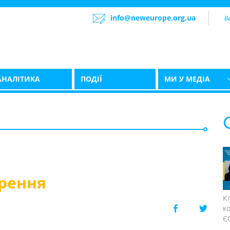
info@neweurope.org.ua
АНАЛІТИКА
ПОДІЇ
МИ У МЕДІА
рення
К
к
ЄС