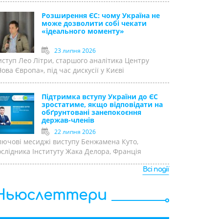
Розширення ЄС: чому Україна не
може дозволити собі чекати
«ідеального моменту»
23 липня 2026
иступ Лео Літри, старшого аналітика Центру
ова Європа», під час дискусії у Києві
Підтримка вступу України до ЄС
зростатиме, якщо відповідати на
обґрунтовані занепокоєння
держав-членів
22 липня 2026
лючові месиджі виступу Бенжамена Куто,
ослідника Інституту Жака Делора, Франція
Всі події
Ньюслеттери