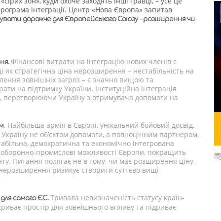
«сірих зон», куди охоче заходять інші гравці, – усе це
програма інтеграції. Центр «Нова Європа» запитав
увати дорожче для Європейського Союзу – розширення чи
Фінансові витрати на інтеграцію нових членів є
ня.
і як стратегічна ціна нерозширення – нестабільність на
илення зовнішніх загроз – є значно вищою та
ати на підтримку України. Інституційна інтеграція
ть, перетворюючи Україну з отримувача допомоги на
. Найбільша армія в Європі, унікальний бойовий досвід,
м
 Україну не об’єктом допомоги, а повноцінним партнером,
табільна, демократична та економічно інтегрована
 оборонно-промислові можливості Європи, покращить
ту. Питання полягає не в тому, чи має розширення ціну,
е нерозширення ризикує створити суттєво вищі
Тривала невизначеність статусу країн-
 для самого ЄС.
криває простір для зовнішнього впливу та підриває