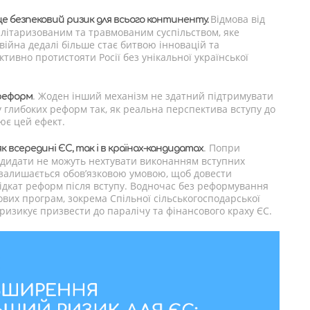
Відмова від
 це безпековий ризик для всього континенту.
мілітаризованим та травмованим суспільством, яке
війна дедалі більше стає битвою інновацій та
тивно протистояти Росії без унікальної української
. Жоден інший механізм не здатний підтримувати
 реформ
мку глибоких реформ так, як реальна перспектива вступу до
ює цей ефект.
. Попри
 всередині ЄС, так і в країнах-кандидатах
кандидати не можуть нехтувати виконанням вступних
” залишається обов’язковою умовою, щоб довести
ідкат реформ після вступу. Водночас без реформування
вих програм, зокрема Спільної сільськогосподарської
ризикує призвести до паралічу та фінансового краху ЄС.