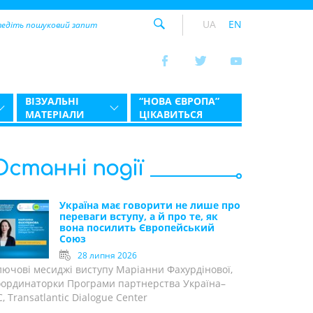
UA
EN
ВІЗУАЛЬНІ
“НОВА ЄВРОПА”
МАТЕРІАЛИ
ЦІКАВИТЬСЯ
Останні події
Україна має говорити не лише про
переваги вступу, а й про те, як
вона посилить Європейський
Союз
28 липня 2026
лючові месиджі виступу Маріанни Фахурдінової,
оординаторки Програми партнерства Україна–
, Transatlantic Dialogue Center