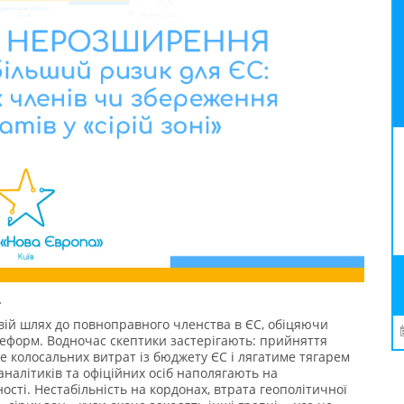
.
вій шлях до повноправного членства в ЄС, обіцяючи
еформ. Водночас скептики застерігають: прийняття
е колосальних витрат із бюджету ЄС і лягатиме тягарем
налітиків та офіційних осіб наполягають на
ості. Нестабільність на кордонах, втрата геополітичної