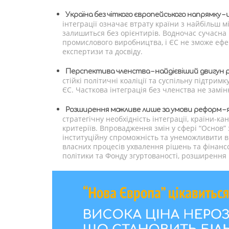
Україна без чіткого європейського напрямку –
інтеграції означає втрату країни з найбільш 
залишиться без орієнтирів. Водночас сучасна 
промислового виробництва, і ЄС не зможе ефек
експертизи та досвіду.
Перспектива членства – найдієвіший двигун
стійкі політичні коаліції та суспільну підтри
ЄС. Часткова інтеграція без членства не замін
Розширення можливе лише за умови реформ – як
стратегічну необхідність інтеграції, країни-
критеріїв. Впровадження змін у сфері “Основ
інституційну спроможність та унеможливити в
власних процесів ухвалення рішень та фінансо
політики та Фонду згуртованості, розширення 