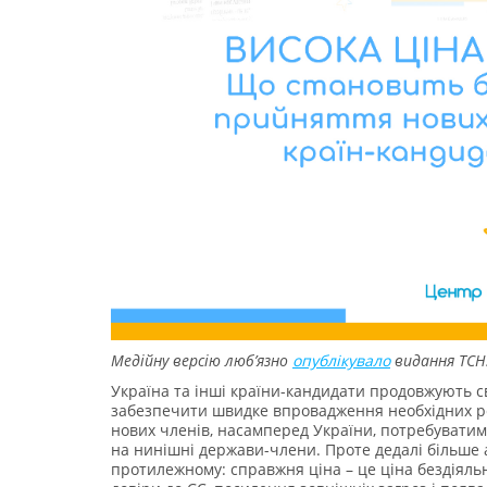
Медійну версію люб’язно
опублікувало
видання ТСН
Україна та інші країни-кандидати продовжують с
забезпечити швидке впровадження необхідних р
нових членів, насамперед України, потребуватим
на нинішні держави-члени. Проте дедалі більше а
протилежному: справжня ціна – це ціна бездіяльн