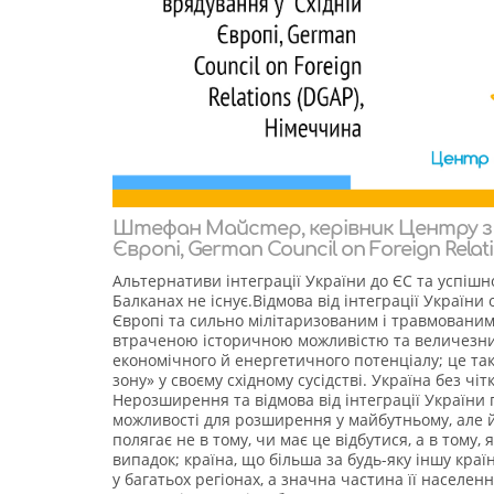
Штефан Майстер, керівник Центру з 
Європі, German Council on Foreign Relat
Альтернативи інтеграції України до ЄС та успішн
Балканах не існує.Відмова від інтеграції Україн
Європі та сильно мілітаризованим і травмованим 
втраченою історичною можливістю та величезним
економічного й енергетичного потенціалу; це так
зону» у своєму східному сусідстві. Україна без чі
Нерозширення та відмова від інтеграції України 
можливості для розширення у майбутньому, але й 
полягає не в тому, чи має це відбутися, а в тому
випадок; країна, що більша за будь-яку іншу краї
у багатьох регіонах, а значна частина її населе