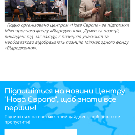
Подію організовано Центром «Нова Європа» за підтримки
Міжнародного фонду «Відродження». Думки та позиції,
викладені під час заходу, є позицією учасників та
необов’язково відображають позицію Міжнародного фонду
«Відродження».
Підпишіться на новини Центру
"Нова Європа", щоб знати все
першим!
Підпишіться на наш місячний дайджест, щоб нічого не
пропустити!