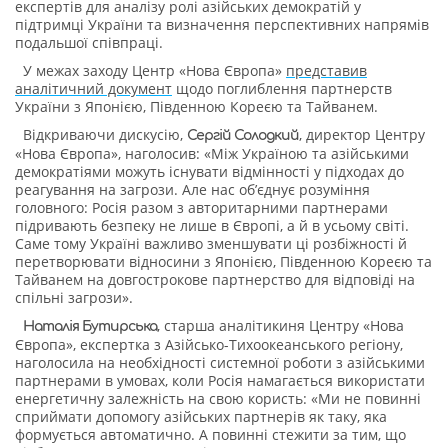
експертів для аналізу ролі азійських демократій у
підтримці України та визначення перспективних напрямів
подальшої співпраці.
У межах заходу Центр «Нова Європа»
представив
аналітичний документ
щодо поглиблення партнерств
України з Японією, Південною Кореєю та Тайванем.
Відкриваючи дискусію,
, директор Центру
Сергій Солодкий
«Нова Європа», наголосив: «Між Україною та азійськими
демократіями можуть існувати відмінності у підходах до
реагування на загрози. Але нас обʼєднує розуміння
головного: Росія разом з авторитарними партнерами
підривають безпеку не лише в Європі, а й в усьому світі.
Саме тому Україні важливо зменшувати ці розбіжності й
перетворювати відносини з Японією, Південною Кореєю та
Тайванем на довгострокове партнерство для відповіді на
спільні загрози».
, старша аналітикиня Центру «Нова
Наталія Бутирська
Європа», експертка з Азійсько-Тихоокеанського регіону,
наголосила на необхідності системної роботи з азійськими
партнерами в умовах, коли Росія намагається використати
енергетичну залежність на свою користь: «Ми не повинні
сприймати допомогу азійських партнерів як таку, яка
формується автоматично. А повинні стежити за тим, що