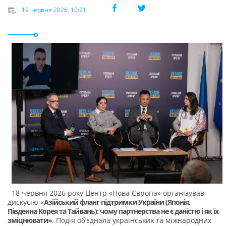
19 червня 2026, 10:21
18 червня 2026 року Центр «Нова Європа» організував
дискусію «
Азійський фланг підтримки України (Японія,
Південна Корея та Тайвань): чому партнерства не є даністю і як їх
зміцнювати»
. Подія об’єднала українських та міжнародних