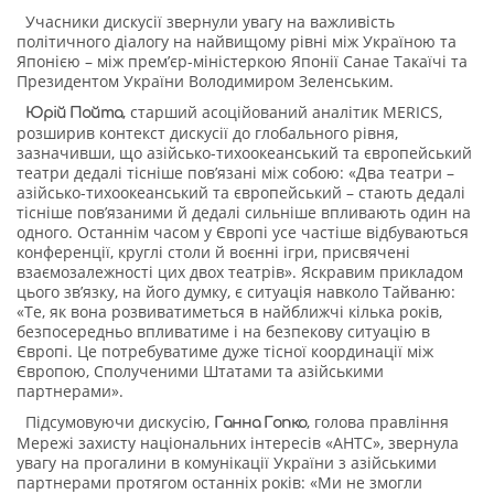
Учасники дискусії звернули увагу на важливість
політичного діалогу на найвищому рівні між Україною та
Японією – між прем’єр-міністеркою Японії Санае Такаїчі та
Президентом України Володимиром Зеленським.
, старший асоційований аналітик MERICS,
Юрій Пойта
розширив контекст дискусії до глобального рівня,
зазначивши, що азійсько-тихоокеанський та європейський
театри дедалі тісніше пов’язані між собою: «Два театри –
азійсько-тихоокеанський та європейський – стають дедалі
тісніше пов’язаними й дедалі сильніше впливають один на
одного. Останнім часом у Європі усе частіше відбуваються
конференції, круглі столи й воєнні ігри, присвячені
взаємозалежності цих двох театрів». Яскравим прикладом
цього зв’язку, на його думку, є ситуація навколо Тайваню:
«Те, як вона розвиватиметься в найближчі кілька років,
безпосередньо впливатиме і на безпекову ситуацію в
Європі. Це потребуватиме дуже тісної координації між
Європою, Сполученими Штатами та азійськими
партнерами».
Підсумовуючи дискусію,
, голова правління
Ганна Гопко
Мережі захисту національних інтересів «АНТС», звернула
увагу на прогалини в комунікації України з азійськими
партнерами протягом останніх років: «Ми не змогли