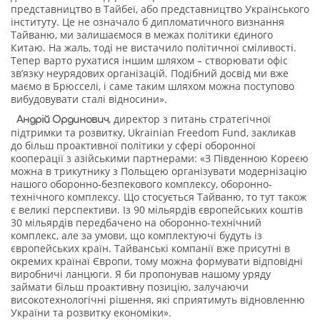
представництво в Тайбеї, або представництво Українського
інституту. Це не означало б дипломатичного визнання
Тайваню, ми залишаємося в межах політики єдиного
Китаю. На жаль, тоді не вистачило політичної сміливості.
Тепер варто рухатися іншим шляхом – створювати офіс
зв’язку неурядових організацій. Подібний досвід ми вже
маємо в Брюсселі, і саме таким шляхом можна поступово
вибудовувати сталі відносини».
, директор з питань стратегічної
Андрій Ординович
підтримки та розвитку, Ukrainian Freedom Fund, закликав
до більш проактивної політики у сфері оборонної
кооперації з азійськими партнерами: «З Південною Кореєю
можна в трикутнику з Польщею організувати модернізацію
нашого оборонно-безпекового комплексу, оборонно-
технічного комплексу. Що стосується Тайваню, то тут також
є великі перспективи. Із 90 мільярдів європейських коштів
30 мільярдів передбачено на оборонно-технічний
комплекс, але за умови, що комплектуючі будуть із
європейських країн. Тайванські компанії вже присутні в
окремих країнаї Європи, тому можна формувати відповідні
виробничі ланцюги. Я би пропонував нашому уряду
займати більш проактивну позицію, залучаючи
високотехнологічні рішення, які сприятимуть відновленню
України та розвитку економіки».