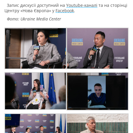
Запис дискусії доступний на
Youtube-каналі
та на сторінці
Центру «Нова Європа» у
Facebook
.
Фото: Ukraine Media Center