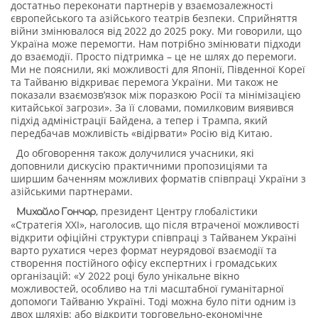
достатньо переконати партнерів у взаємозалежності
європейського та азійського театрів безпеки. Сприйняття
війни змінювалося від 2022 до 2025 року. Ми говорили, що
Україна може перемогти. Нам потрібно змінювати підходи
до взаємодії. Просто підтримка – це не шлях до перемоги.
Ми не пояснили, які можливості для Японії, Південної Кореї
та Тайваню відкриває перемога України. Ми також не
показали взаємозв’язок між поразкою Росії та мінімізацією
китайської загрози». За її словами, помилковим виявився
підхід адміністрації Байдена, а тепер і Трампа, який
передбачав можливість «відірвати» Росію від Китаю.
До обговорення також долучилися учасники, які
доповнили дискусію практичними пропозиціями та
ширшим баченням можливих форматів співпраці України з
азійськими партнерами.
, президент Центру глобалістики
Михайло Гончар
«Стратегія XXI», наголосив, що після втраченої можливості
відкрити офіційні структури співпраці з Тайванем Україні
варто рухатися через формат неурядової взаємодії та
створення постійного офісу експертних і громадських
організацій: «У 2022 році було унікальне вікно
можливостей, особливо на тлі масштабної гуманітарної
допомоги Тайваню Україні. Тоді можна було піти одним із
двох шляхів: або відкрити торговельно-економічне